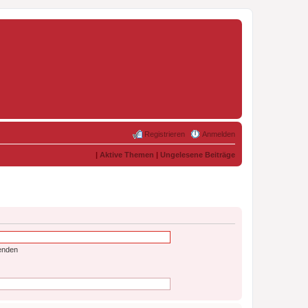
Registrieren
Anmelden
|
Aktive Themen
|
Ungelesene Beiträge
enden