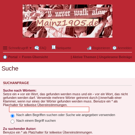
Schnellzugriff ▼
FAQ
Netiquette
Registrieren
Anmelden
Portal
Foren-Übersicht
|
Aktive Themen
|
Ungelesene Beiträge
Suche
SUCHANFRAGE
Suche nach Wörtern:
Setze ein
+
vor ein Wort, das gefunden werden muss und ein
-
vor ein Wort, das nicht
gefunden werden darf. Verwende mehrere Wörter getrennt durch
|
innerhalb einer
Klammer, wenn nur eines der Wörter gefunden werden muss. Benutze ein * als
Platzhalter für teilweise Übereinstimmungen.
Nach allen Begriffen suchen oder Suche wie angegeben verwenden
Nach einem Begriff suchen
Zu suchender Autor:
Benutze ein * als Platzhalter für teilweise Übereinstimmungen.