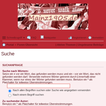
Schnellzugriff ▼
FAQ
Netiquette
Registrieren
Anmelden
Portal
Foren-Übersicht
|
Aktive Themen
|
Ungelesene Beiträge
Suche
SUCHANFRAGE
Suche nach Wörtern:
Setze ein
+
vor ein Wort, das gefunden werden muss und ein
-
vor ein Wort, das nicht
gefunden werden darf. Verwende mehrere Wörter getrennt durch
|
innerhalb einer
Klammer, wenn nur eines der Wörter gefunden werden muss. Benutze ein * als
Platzhalter für teilweise Übereinstimmungen.
Nach allen Begriffen suchen oder Suche wie angegeben verwenden
Nach einem Begriff suchen
Zu suchender Autor:
Benutze ein * als Platzhalter für teilweise Übereinstimmungen.