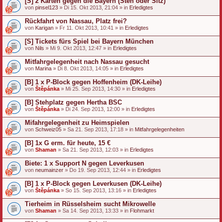
[S] 2 Karten gegen die Bayern (Steh oder Sitz)
von
pinsel123
» Di 15. Okt 2013, 21:04 » in
Erledigtes
Rückfahrt von Nassau, Platz frei?
von
Karigan
» Fr 11. Okt 2013, 10:41 » in
Erledigtes
[S] Tickets fürs Spiel bei Bayern München
von
Nils
» Mi 9. Okt 2013, 12:47 » in
Erledigtes
Mitfahrgelegenheit nach Nassau gesucht
von
Marina
» Di 8. Okt 2013, 14:05 » in
Erledigtes
[B] 1 x P-Block gegen Hoffenheim (DK-Leihe)
von
Štěpánka
» Mi 25. Sep 2013, 14:30 » in
Erledigtes
[B] Stehplatz gegen Hertha BSC
von
Štěpánka
» Di 24. Sep 2013, 12:00 » in
Erledigtes
Mifahrgelegenheit zu Heimspielen
von
Schweiz05
» Sa 21. Sep 2013, 17:18 » in
Mitfahrgelegenheiten
[B] 1x G erm. für heute, 15 €
von
Shaman
» Sa 21. Sep 2013, 12:03 » in
Erledigtes
Biete: 1 x Support N gegen Leverkusen
von
neumainzer
» Do 19. Sep 2013, 12:44 » in
Erledigtes
[B] 1 x P-Block gegen Leverkusen (DK-Leihe)
von
Štěpánka
» So 15. Sep 2013, 13:16 » in
Erledigtes
Tierheim in Rüsselsheim sucht Mikrowelle
von
Shaman
» Sa 14. Sep 2013, 13:33 » in
Flohmarkt