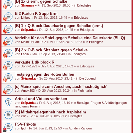
[B] 1x G erm. gegen Schalke
von
Shaman
» Fr 13. Sep 2013, 18:50 » in
Erledigtes
B 2 Karten K Supp Erm
von
Liftboy
» Fr 13. Sep 2013, 16:49 » in
Erledigtes
[B] 1 x Q-Block-Dauerkarte gegen Schalke (erm.)
von
Štěpánka
» Do 12. Sep 2013, 14:45 » in
Erledigtes
Verleihe für das Spiel gegen Schalke eine Dauerkarte (Bl. Q)
von
Mainz05Fan1992
» Mi 11. Sep 2013, 17:57 » in
Erledigtes
[B] 2 x O-Block Sitzplatz gegen Schalke
von
Laola
» Mo 9. Sep 2013, 21:40 » in
Erledigtes
verkaufe 1 dk block R
von
Jonny1993
» Di 27. Aug 2013, 14:02 » in
Erledigtes
Testsieg gegen die Roten Bullen
von
Štěpánka
» So 25. Aug 2013, 23:41 » in
Die Jugend
[s] Mainz spiele zum Ansehen, auch 'nachträglich'
von
Amok303
» Di 20. Aug 2013, 10:24 » in
Flohmarkt
Artikel und Videos verlinken
von
Štěpánka
» Fr 9. Aug 2013, 13:10 » in
Beiträge, Fragen & Ankündigungen
rund um's Forum
[S] Mitfahrgelegenheit nach Aspisheim
von
elli²
» So 14. Jul 2013, 10:56 » in
Erledigtes
FSV-Trikots
von
tpd
» Fr 14. Jun 2013, 12:53 » in
Auf den Rängen