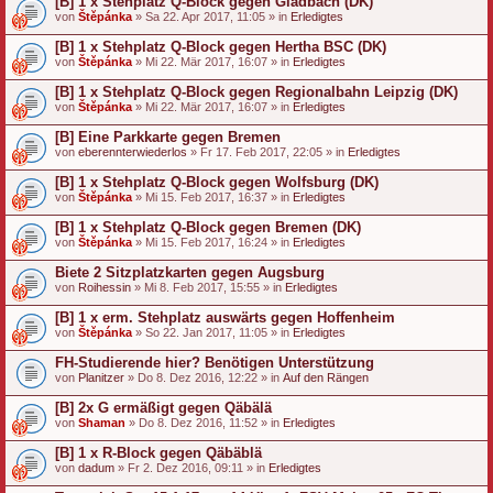
[B] 1 x Stehplatz Q-Block gegen Gladbach (DK)
von
Štěpánka
» Sa 22. Apr 2017, 11:05 » in
Erledigtes
[B] 1 x Stehplatz Q-Block gegen Hertha BSC (DK)
von
Štěpánka
» Mi 22. Mär 2017, 16:07 » in
Erledigtes
[B] 1 x Stehplatz Q-Block gegen Regionalbahn Leipzig (DK)
von
Štěpánka
» Mi 22. Mär 2017, 16:07 » in
Erledigtes
[B] Eine Parkkarte gegen Bremen
von
eberennterwiederlos
» Fr 17. Feb 2017, 22:05 » in
Erledigtes
[B] 1 x Stehplatz Q-Block gegen Wolfsburg (DK)
von
Štěpánka
» Mi 15. Feb 2017, 16:37 » in
Erledigtes
[B] 1 x Stehplatz Q-Block gegen Bremen (DK)
von
Štěpánka
» Mi 15. Feb 2017, 16:24 » in
Erledigtes
Biete 2 Sitzplatzkarten gegen Augsburg
von
Roihessin
» Mi 8. Feb 2017, 15:55 » in
Erledigtes
[B] 1 x erm. Stehplatz auswärts gegen Hoffenheim
von
Štěpánka
» So 22. Jan 2017, 11:05 » in
Erledigtes
FH-Studierende hier? Benötigen Unterstützung
von
Planitzer
» Do 8. Dez 2016, 12:22 » in
Auf den Rängen
[B] 2x G ermäßigt gegen Qäbälä
von
Shaman
» Do 8. Dez 2016, 11:52 » in
Erledigtes
[B] 1 x R-Block gegen Qäbäblä
von
dadum
» Fr 2. Dez 2016, 09:11 » in
Erledigtes