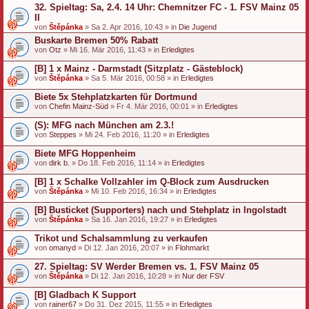
32. Spieltag: Sa, 2.4. 14 Uhr: Chemnitzer FC - 1. FSV Mainz 05
i
n
II
e
von
Štěpánka
» Sa 2. Apr 2016, 10:43 » in
Die Jugend
U
Buskarte Bremen 50% Rabatt
m
f
von
Otz
» Mi 16. Mär 2016, 11:43 » in
Erledigtes
r
a
[B] 1 x Mainz - Darmstadt (Sitzplatz - Gästeblock)
g
von
Štěpánka
» Sa 5. Mär 2016, 00:58 » in
Erledigtes
e
.
Biete 5x Stehplatzkarten für Dortmund
von
Chefin Mainz-Süd
» Fr 4. Mär 2016, 00:01 » in
Erledigtes
(S): MFG nach München am 2.3.!
von
Steppes
» Mi 24. Feb 2016, 11:20 » in
Erledigtes
Biete MFG Hoppenheim
von
dirk b.
» Do 18. Feb 2016, 11:14 » in
Erledigtes
[B] 1 x Schalke Vollzahler im Q-Block zum Ausdrucken
von
Štěpánka
» Mi 10. Feb 2016, 16:34 » in
Erledigtes
[B] Busticket (Supporters) nach und Stehplatz in Ingolstadt
von
Štěpánka
» Sa 16. Jan 2016, 19:27 » in
Erledigtes
Trikot und Schalsammlung zu verkaufen
von
omanyd
» Di 12. Jan 2016, 20:07 » in
Flohmarkt
27. Spieltag: SV Werder Bremen vs. 1. FSV Mainz 05
von
Štěpánka
» Di 12. Jan 2016, 10:28 » in
Nur der FSV
[B] Gladbach K Support
von
rainer67
» Do 31. Dez 2015, 11:55 » in
Erledigtes