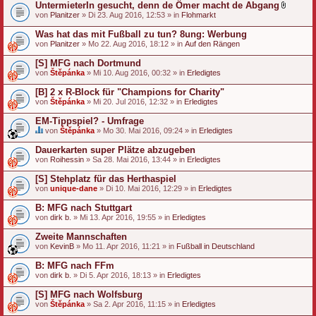
UntermieterIn gesucht, denn de Ömer macht de Abgang
D
von
Planitzer
» Di 23. Aug 2016, 12:53 » in
Flohmarkt
a
t
Was hat das mit Fußball zu tun? 8ung: Werbung
e
von
Planitzer
» Mo 22. Aug 2016, 18:12 » in
Auf den Rängen
i
a
[S] MFG nach Dortmund
n
h
von
Štěpánka
» Mi 10. Aug 2016, 00:32 » in
Erledigtes
a
n
[B] 2 x R-Block für "Champions for Charity"
g
von
Štěpánka
» Mi 20. Jul 2016, 12:32 » in
Erledigtes
EM-Tippspiel? - Umfrage
von
Štěpánka
» Mo 30. Mai 2016, 09:24 » in
Erledigtes
D
i
Dauerkarten super Plätze abzugeben
e
von
Roihessin
» Sa 28. Mai 2016, 13:44 » in
Erledigtes
s
e
[S] Stehplatz für das Herthaspiel
s
von
T
unique-dane
» Di 10. Mai 2016, 12:29 » in
Erledigtes
h
e
B: MFG nach Stuttgart
m
von
dirk b.
» Mi 13. Apr 2016, 19:55 » in
Erledigtes
a
b
Zweite Mannschaften
e
von
KevinB
» Mo 11. Apr 2016, 11:21 » in
Fußball in Deutschland
i
n
B: MFG nach FFm
h
a
von
dirk b.
» Di 5. Apr 2016, 18:13 » in
Erledigtes
l
t
[S] MFG nach Wolfsburg
e
von
Štěpánka
» Sa 2. Apr 2016, 11:15 » in
Erledigtes
t
e