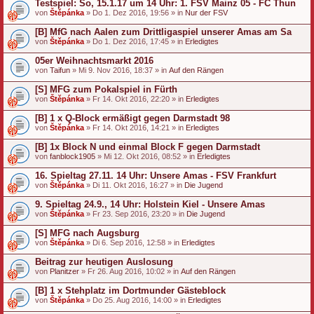
Testspiel: So, 15.1.17 um 14 Uhr: 1. FSV Mainz 05 - FC Thun
von
Štěpánka
» Do 1. Dez 2016, 19:56 » in
Nur der FSV
[B] MfG nach Aalen zum Drittligaspiel unserer Amas am Sa
von
Štěpánka
» Do 1. Dez 2016, 17:45 » in
Erledigtes
05er Weihnachtsmarkt 2016
von
Taifun
» Mi 9. Nov 2016, 18:37 » in
Auf den Rängen
[S] MFG zum Pokalspiel in Fürth
von
Štěpánka
» Fr 14. Okt 2016, 22:20 » in
Erledigtes
[B] 1 x Q-Block ermäßigt gegen Darmstadt 98
von
Štěpánka
» Fr 14. Okt 2016, 14:21 » in
Erledigtes
[B] 1x Block N und einmal Block F gegen Darmstadt
von
fanblock1905
» Mi 12. Okt 2016, 08:52 » in
Erledigtes
16. Spieltag 27.11. 14 Uhr: Unsere Amas - FSV Frankfurt
von
Štěpánka
» Di 11. Okt 2016, 16:27 » in
Die Jugend
9. Spieltag 24.9., 14 Uhr: Holstein Kiel - Unsere Amas
von
Štěpánka
» Fr 23. Sep 2016, 23:20 » in
Die Jugend
[S] MFG nach Augsburg
von
Štěpánka
» Di 6. Sep 2016, 12:58 » in
Erledigtes
Beitrag zur heutigen Auslosung
von
Planitzer
» Fr 26. Aug 2016, 10:02 » in
Auf den Rängen
[B] 1 x Stehplatz im Dortmunder Gästeblock
von
Štěpánka
» Do 25. Aug 2016, 14:00 » in
Erledigtes