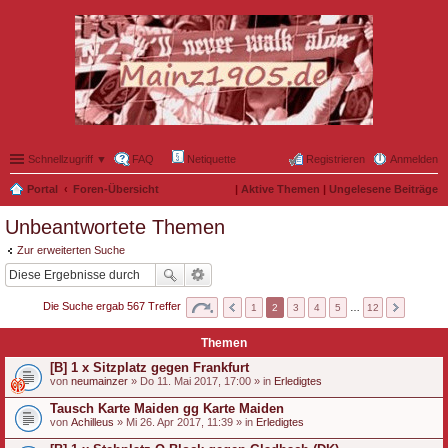
Schnellzugriff ▼
FAQ
Netiquette
Registrieren
Anmelden
Portal
Foren-Übersicht
|
Aktive Themen
|
Ungelesene Beiträge
Unbeantwortete Themen
Zur erweiterten Suche
Die Suche ergab 567 Treffer
1
2
3
4
5
…
12
Themen
[B] 1 x Sitzplatz gegen Frankfurt
von
neumainzer
» Do 11. Mai 2017, 17:00 » in
Erledigtes
Tausch Karte Maiden gg Karte Maiden
von
Achilleus
» Mi 26. Apr 2017, 11:39 » in
Erledigtes