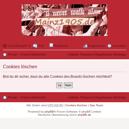
Schnellzugriff ▼
FAQ
Netiquette
Registrieren
Anmelden
Portal
Foren-Übersicht
|
Aktive Themen
|
Ungelesene Beiträge
Cookies löschen
Bist du dir sicher, dass du alle Cookies des Boards löschen möchtest?
Portal
Foren-Übersicht
|
Aktive Themen
|
Ungelesene Beiträge
Alle Zeiten sind
UTC+02:00
|
Cookies löschen
|
Das Team
Powered by
phpBB
® Forum Software © phpBB Limited
Deutsche Übersetzung durch
phpBB.de