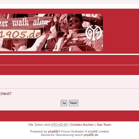
chtest?
Alle Zeiten sind
UTC+02:00
|
Cookies löschen
|
Das Team
Powered by
phpBB
® Forum Software © phpBB Limited
Deutsche Übersetzung durch
phpBB.de