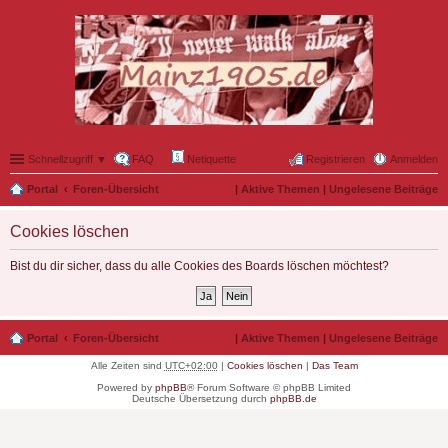
Schnellzugriff ▼
FAQ
Netiquette
Registrieren
Anmelden
Portal
Foren-Übersicht
|
Aktive Themen
|
Ungelesene Beiträge
Cookies löschen
Bist du dir sicher, dass du alle Cookies des Boards löschen möchtest?
Portal
Foren-Übersicht
|
Aktive Themen
|
Ungelesene Beiträge
Alle Zeiten sind
UTC+02:00
|
Cookies löschen
|
Das Team
Powered by
phpBB
® Forum Software © phpBB Limited
Deutsche Übersetzung durch
phpBB.de