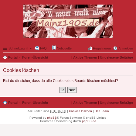
Schnellzugriff ▼
FAQ
Netiquette
Registrieren
Anmelden
Portal
Foren-Übersicht
|
Aktive Themen
|
Ungelesene Beiträge
Cookies löschen
Bist du dir sicher, dass du alle Cookies des Boards löschen möchtest?
Portal
Foren-Übersicht
|
Aktive Themen
|
Ungelesene Beiträge
Alle Zeiten sind
UTC+02:00
|
Cookies löschen
|
Das Team
Powered by
phpBB
® Forum Software © phpBB Limited
Deutsche Übersetzung durch
phpBB.de