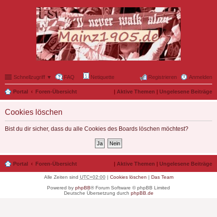
Schnellzugriff ▼
FAQ
Netiquette
Registrieren
Anmelden
Portal
Foren-Übersicht
|
Aktive Themen
|
Ungelesene Beiträge
Cookies löschen
Bist du dir sicher, dass du alle Cookies des Boards löschen möchtest?
Portal
Foren-Übersicht
|
Aktive Themen
|
Ungelesene Beiträge
Alle Zeiten sind
UTC+02:00
|
Cookies löschen
|
Das Team
Powered by
phpBB
® Forum Software © phpBB Limited
Deutsche Übersetzung durch
phpBB.de