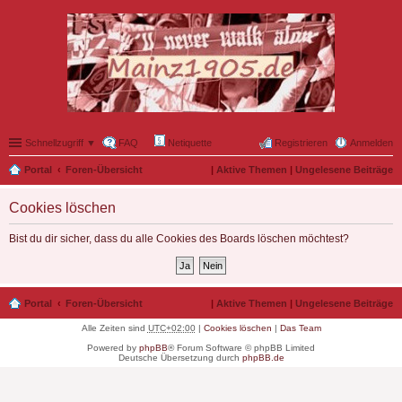
Schnellzugriff ▼
FAQ
Netiquette
Registrieren
Anmelden
Portal
Foren-Übersicht
|
Aktive Themen
|
Ungelesene Beiträge
Cookies löschen
Bist du dir sicher, dass du alle Cookies des Boards löschen möchtest?
Portal
Foren-Übersicht
|
Aktive Themen
|
Ungelesene Beiträge
Alle Zeiten sind
UTC+02:00
|
Cookies löschen
|
Das Team
Powered by
phpBB
® Forum Software © phpBB Limited
Deutsche Übersetzung durch
phpBB.de