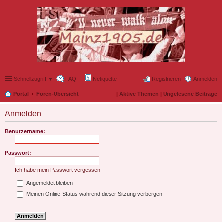
Schnellzugriff ▼
FAQ
Netiquette
Registrieren
Anmelden
Portal
Foren-Übersicht
|
Aktive Themen
|
Ungelesene Beiträge
Anmelden
Benutzername:
Passwort:
Ich habe mein Passwort vergessen
Angemeldet bleiben
Meinen Online-Status während dieser Sitzung verbergen