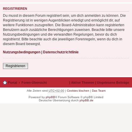
REGISTRIEREN
Du musst in diesem Forum registriert sein, um dich anmelden zu können. Die
Registrierung ist in wenigen Augenblicken erledigt und ermöglicht dir, auf
weitere Funktionen zuzugreifen. Die Board-Administration kann registrierten
Benutzern auch zusätzliche Berechtigungen zuweisen. Beachte bitte unsere
Nutzungsbedingungen und die verwandten Regelungen, bevor du dich
registrierst. Bitte beachte auch die jeweiligen Forenregeln, wenn du dich in
diesem Board bewegst.
Nutzungsbedingungen
|
Datenschutzrichtlinie
Registrieren
Portal
Foren-Übersicht
|
Aktive Themen
|
Ungelesene Beiträge
Alle Zeiten sind
UTC+02:00
|
Cookies löschen
|
Das Team
Powered by
phpBB
® Forum Software © phpBB Limited
Deutsche Übersetzung durch
phpBB.de