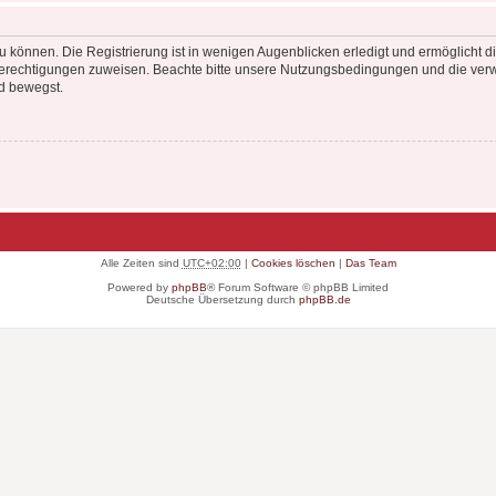
 können. Die Registrierung ist in wenigen Augenblicken erledigt und ermöglicht di
 Berechtigungen zuweisen. Beachte bitte unsere Nutzungsbedingungen und die verwa
d bewegst.
Alle Zeiten sind
UTC+02:00
|
Cookies löschen
|
Das Team
Powered by
phpBB
® Forum Software © phpBB Limited
Deutsche Übersetzung durch
phpBB.de