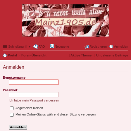
Schnellzugriff ▼
FAQ
Netiquette
Registrieren
Anmelden
Portal
Foren-Übersicht
|
Aktive Themen
|
Ungelesene Beiträge
Anmelden
Benutzername:
Passwort:
Ich habe mein Passwort vergessen
Angemeldet bleiben
Meinen Online-Status während dieser Sitzung verbergen