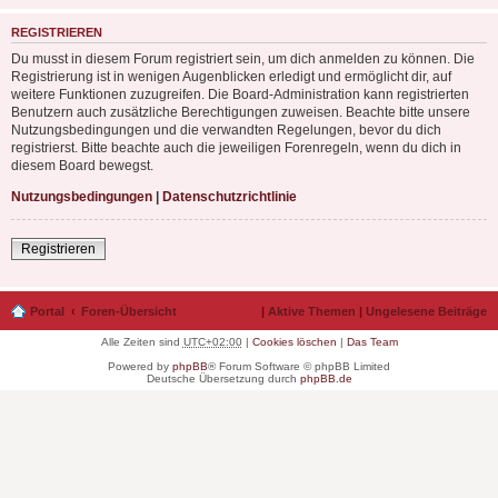
REGISTRIEREN
Du musst in diesem Forum registriert sein, um dich anmelden zu können. Die
Registrierung ist in wenigen Augenblicken erledigt und ermöglicht dir, auf
weitere Funktionen zuzugreifen. Die Board-Administration kann registrierten
Benutzern auch zusätzliche Berechtigungen zuweisen. Beachte bitte unsere
Nutzungsbedingungen und die verwandten Regelungen, bevor du dich
registrierst. Bitte beachte auch die jeweiligen Forenregeln, wenn du dich in
diesem Board bewegst.
Nutzungsbedingungen
|
Datenschutzrichtlinie
Registrieren
Portal
Foren-Übersicht
|
Aktive Themen
|
Ungelesene Beiträge
Alle Zeiten sind
UTC+02:00
|
Cookies löschen
|
Das Team
Powered by
phpBB
® Forum Software © phpBB Limited
Deutsche Übersetzung durch
phpBB.de