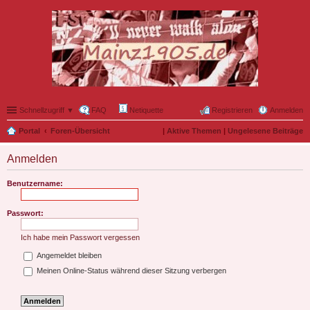
Schnellzugriff ▼
FAQ
Netiquette
Registrieren
Anmelden
Portal
Foren-Übersicht
|
Aktive Themen
|
Ungelesene Beiträge
Anmelden
Benutzername:
Passwort:
Ich habe mein Passwort vergessen
Angemeldet bleiben
Meinen Online-Status während dieser Sitzung verbergen