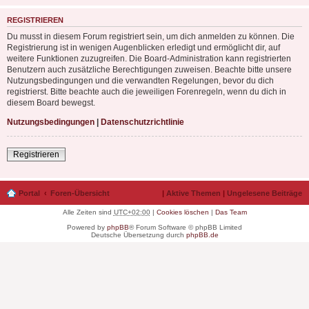
REGISTRIEREN
Du musst in diesem Forum registriert sein, um dich anmelden zu können. Die
Registrierung ist in wenigen Augenblicken erledigt und ermöglicht dir, auf
weitere Funktionen zuzugreifen. Die Board-Administration kann registrierten
Benutzern auch zusätzliche Berechtigungen zuweisen. Beachte bitte unsere
Nutzungsbedingungen und die verwandten Regelungen, bevor du dich
registrierst. Bitte beachte auch die jeweiligen Forenregeln, wenn du dich in
diesem Board bewegst.
Nutzungsbedingungen
|
Datenschutzrichtlinie
Registrieren
Portal
Foren-Übersicht
|
Aktive Themen
|
Ungelesene Beiträge
Alle Zeiten sind
UTC+02:00
|
Cookies löschen
|
Das Team
Powered by
phpBB
® Forum Software © phpBB Limited
Deutsche Übersetzung durch
phpBB.de