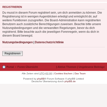
REGISTRIEREN
Du musst in diesem Forum registriert sein, um dich anmelden zu können. Die
Registrierung ist in wenigen Augenblicken erledigt und ermöglicht dir, auf
weitere Funktionen zuzugreifen. Die Board-Administration kann registrierten
Benutzern auch zusätzliche Berechtigungen zuweisen. Beachte bitte unsere
Nutzungsbedingungen und die verwandten Regelungen, bevor du dich
registrierst. Bitte beachte auch die jeweiligen Forenregeln, wenn du dich in
diesem Board bewegst.
Nutzungsbedingungen
|
Datenschutzrichtlinie
Registrieren
Portal
Foren-Übersicht
|
Aktive Themen
|
Ungelesene Beiträge
Alle Zeiten sind
UTC+02:00
|
Cookies löschen
|
Das Team
Powered by
phpBB
® Forum Software © phpBB Limited
Deutsche Übersetzung durch
phpBB.de