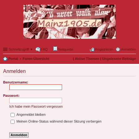
Schnellzugriff ▼
FAQ
Netiquette
Registrieren
Anmelden
Portal
Foren-Übersicht
|
Aktive Themen
|
Ungelesene Beiträge
Anmelden
Benutzername:
Passwort:
Ich habe mein Passwort vergessen
Angemeldet bleiben
Meinen Online-Status während dieser Sitzung verbergen