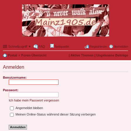
Schnellzugriff ▼
FAQ
Netiquette
Registrieren
Anmelden
Portal
Foren-Übersicht
|
Aktive Themen
|
Ungelesene Beiträge
Anmelden
Benutzername:
Passwort:
Ich habe mein Passwort vergessen
Angemeldet bleiben
Meinen Online-Status während dieser Sitzung verbergen