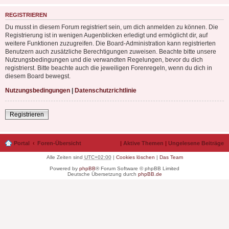
REGISTRIEREN
Du musst in diesem Forum registriert sein, um dich anmelden zu können. Die
Registrierung ist in wenigen Augenblicken erledigt und ermöglicht dir, auf
weitere Funktionen zuzugreifen. Die Board-Administration kann registrierten
Benutzern auch zusätzliche Berechtigungen zuweisen. Beachte bitte unsere
Nutzungsbedingungen und die verwandten Regelungen, bevor du dich
registrierst. Bitte beachte auch die jeweiligen Forenregeln, wenn du dich in
diesem Board bewegst.
Nutzungsbedingungen
|
Datenschutzrichtlinie
Registrieren
Portal
Foren-Übersicht
|
Aktive Themen
|
Ungelesene Beiträge
Alle Zeiten sind
UTC+02:00
|
Cookies löschen
|
Das Team
Powered by
phpBB
® Forum Software © phpBB Limited
Deutsche Übersetzung durch
phpBB.de