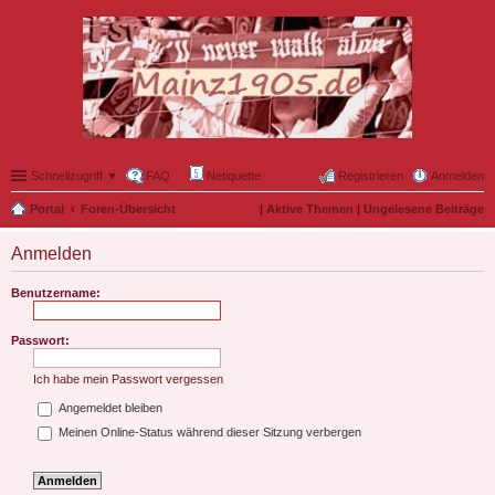
Schnellzugriff ▼
FAQ
Netiquette
Registrieren
Anmelden
Portal
Foren-Übersicht
|
Aktive Themen
|
Ungelesene Beiträge
Anmelden
Benutzername:
Passwort:
Ich habe mein Passwort vergessen
Angemeldet bleiben
Meinen Online-Status während dieser Sitzung verbergen