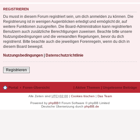
REGISTRIEREN
Du musst in diesem Forum registriert sein, um dich anmelden zu können. Die
Registrierung ist in wenigen Augenblicken erledigt und ermöglicht dir, auf
weitere Funktionen zuzugreifen. Die Board-Administration kann registrierten
Benutzern auch zusätzliche Berechtigungen zuweisen. Beachte bitte unsere
Nutzungsbedingungen und die verwandten Regelungen, bevor du dich
registrierst. Bitte beachte auch die jeweiligen Forenregeln, wenn du dich in
diesem Board bewegst.
Nutzungsbedingungen
|
Datenschutzrichtlinie
Registrieren
Portal
Foren-Übersicht
|
Aktive Themen
|
Ungelesene Beiträge
Alle Zeiten sind
UTC+02:00
|
Cookies löschen
|
Das Team
Powered by
phpBB
® Forum Software © phpBB Limited
Deutsche Übersetzung durch
phpBB.de