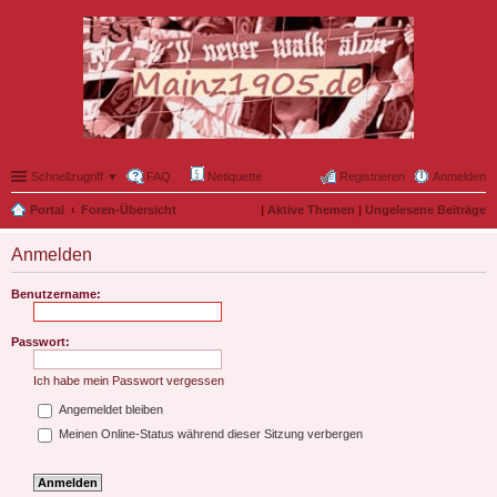
Schnellzugriff ▼
FAQ
Netiquette
Registrieren
Anmelden
Portal
Foren-Übersicht
|
Aktive Themen
|
Ungelesene Beiträge
Anmelden
Benutzername:
Passwort:
Ich habe mein Passwort vergessen
Angemeldet bleiben
Meinen Online-Status während dieser Sitzung verbergen