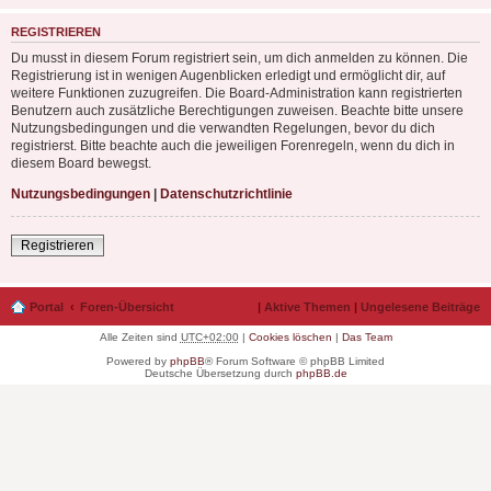
REGISTRIEREN
Du musst in diesem Forum registriert sein, um dich anmelden zu können. Die
Registrierung ist in wenigen Augenblicken erledigt und ermöglicht dir, auf
weitere Funktionen zuzugreifen. Die Board-Administration kann registrierten
Benutzern auch zusätzliche Berechtigungen zuweisen. Beachte bitte unsere
Nutzungsbedingungen und die verwandten Regelungen, bevor du dich
registrierst. Bitte beachte auch die jeweiligen Forenregeln, wenn du dich in
diesem Board bewegst.
Nutzungsbedingungen
|
Datenschutzrichtlinie
Registrieren
Portal
Foren-Übersicht
|
Aktive Themen
|
Ungelesene Beiträge
Alle Zeiten sind
UTC+02:00
|
Cookies löschen
|
Das Team
Powered by
phpBB
® Forum Software © phpBB Limited
Deutsche Übersetzung durch
phpBB.de