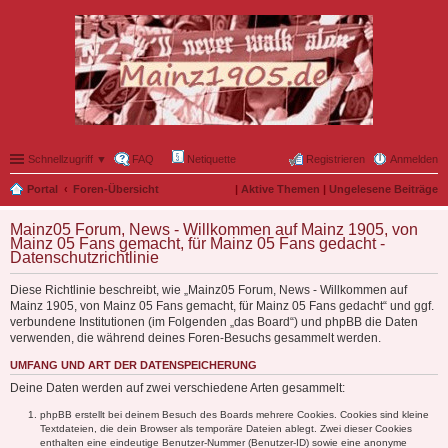
Schnellzugriff ▼
FAQ
Netiquette
Registrieren
Anmelden
Portal
Foren-Übersicht
|
Aktive Themen
|
Ungelesene Beiträge
Mainz05 Forum, News - Willkommen auf Mainz 1905, von
Mainz 05 Fans gemacht, für Mainz 05 Fans gedacht -
Datenschutzrichtlinie
Diese Richtlinie beschreibt, wie „Mainz05 Forum, News - Willkommen auf
Mainz 1905, von Mainz 05 Fans gemacht, für Mainz 05 Fans gedacht“ und ggf.
verbundene Institutionen (im Folgenden „das Board“) und phpBB die Daten
verwenden, die während deines Foren-Besuchs gesammelt werden.
UMFANG UND ART DER DATENSPEICHERUNG
Deine Daten werden auf zwei verschiedene Arten gesammelt:
phpBB erstellt bei deinem Besuch des Boards mehrere Cookies. Cookies sind kleine
Textdateien, die dein Browser als temporäre Dateien ablegt. Zwei dieser Cookies
enthalten eine eindeutige Benutzer-Nummer (Benutzer-ID) sowie eine anonyme