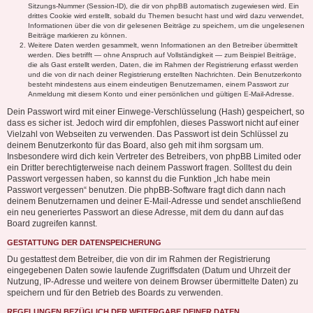
Sitzungs-Nummer (Session-ID), die dir von phpBB automatisch zugewiesen wird. Ein
drittes Cookie wird erstellt, sobald du Themen besucht hast und wird dazu verwendet,
Informationen über die von dir gelesenen Beiträge zu speichern, um die ungelesenen
Beiträge markieren zu können.
Weitere Daten werden gesammelt, wenn Informationen an den Betreiber übermittelt
werden. Dies betrifft — ohne Anspruch auf Vollständigkeit — zum Beispiel Beiträge,
die als Gast erstellt werden, Daten, die im Rahmen der Registrierung erfasst werden
und die von dir nach deiner Registrierung erstellten Nachrichten. Dein Benutzerkonto
besteht mindestens aus einem eindeutigen Benutzernamen, einem Passwort zur
Anmeldung mit diesem Konto und einer persönlichen und gültigen E-Mail-Adresse.
Dein Passwort wird mit einer Einwege-Verschlüsselung (Hash) gespeichert, so
dass es sicher ist. Jedoch wird dir empfohlen, dieses Passwort nicht auf einer
Vielzahl von Webseiten zu verwenden. Das Passwort ist dein Schlüssel zu
deinem Benutzerkonto für das Board, also geh mit ihm sorgsam um.
Insbesondere wird dich kein Vertreter des Betreibers, von phpBB Limited oder
ein Dritter berechtigterweise nach deinem Passwort fragen. Solltest du dein
Passwort vergessen haben, so kannst du die Funktion „Ich habe mein
Passwort vergessen“ benutzen. Die phpBB-Software fragt dich dann nach
deinem Benutzernamen und deiner E-Mail-Adresse und sendet anschließend
ein neu generiertes Passwort an diese Adresse, mit dem du dann auf das
Board zugreifen kannst.
GESTATTUNG DER DATENSPEICHERUNG
Du gestattest dem Betreiber, die von dir im Rahmen der Registrierung
eingegebenen Daten sowie laufende Zugriffsdaten (Datum und Uhrzeit der
Nutzung, IP-Adresse und weitere von deinem Browser übermittelte Daten) zu
speichern und für den Betrieb des Boards zu verwenden.
REGELUNGEN BEZÜGLICH DER WEITERGABE DEINER DATEN