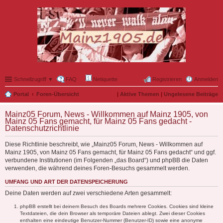
Schnellzugriff ▼
FAQ
Netiquette
Registrieren
Anmelden
Portal
Foren-Übersicht
|
Aktive Themen
|
Ungelesene Beiträge
Mainz05 Forum, News - Willkommen auf Mainz 1905, von
Mainz 05 Fans gemacht, für Mainz 05 Fans gedacht -
Datenschutzrichtlinie
Diese Richtlinie beschreibt, wie „Mainz05 Forum, News - Willkommen auf
Mainz 1905, von Mainz 05 Fans gemacht, für Mainz 05 Fans gedacht“ und ggf.
verbundene Institutionen (im Folgenden „das Board“) und phpBB die Daten
verwenden, die während deines Foren-Besuchs gesammelt werden.
UMFANG UND ART DER DATENSPEICHERUNG
Deine Daten werden auf zwei verschiedene Arten gesammelt:
phpBB erstellt bei deinem Besuch des Boards mehrere Cookies. Cookies sind kleine
Textdateien, die dein Browser als temporäre Dateien ablegt. Zwei dieser Cookies
enthalten eine eindeutige Benutzer-Nummer (Benutzer-ID) sowie eine anonyme