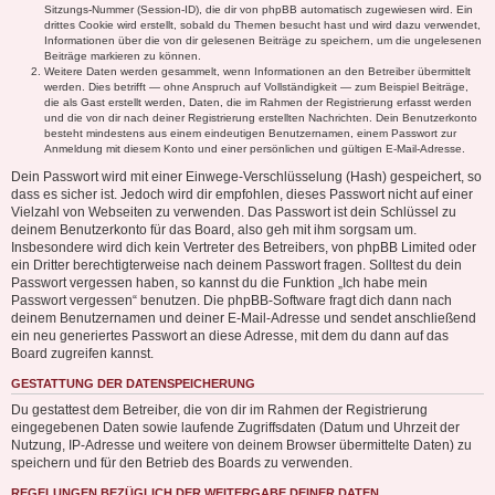
Sitzungs-Nummer (Session-ID), die dir von phpBB automatisch zugewiesen wird. Ein
drittes Cookie wird erstellt, sobald du Themen besucht hast und wird dazu verwendet,
Informationen über die von dir gelesenen Beiträge zu speichern, um die ungelesenen
Beiträge markieren zu können.
Weitere Daten werden gesammelt, wenn Informationen an den Betreiber übermittelt
werden. Dies betrifft — ohne Anspruch auf Vollständigkeit — zum Beispiel Beiträge,
die als Gast erstellt werden, Daten, die im Rahmen der Registrierung erfasst werden
und die von dir nach deiner Registrierung erstellten Nachrichten. Dein Benutzerkonto
besteht mindestens aus einem eindeutigen Benutzernamen, einem Passwort zur
Anmeldung mit diesem Konto und einer persönlichen und gültigen E-Mail-Adresse.
Dein Passwort wird mit einer Einwege-Verschlüsselung (Hash) gespeichert, so
dass es sicher ist. Jedoch wird dir empfohlen, dieses Passwort nicht auf einer
Vielzahl von Webseiten zu verwenden. Das Passwort ist dein Schlüssel zu
deinem Benutzerkonto für das Board, also geh mit ihm sorgsam um.
Insbesondere wird dich kein Vertreter des Betreibers, von phpBB Limited oder
ein Dritter berechtigterweise nach deinem Passwort fragen. Solltest du dein
Passwort vergessen haben, so kannst du die Funktion „Ich habe mein
Passwort vergessen“ benutzen. Die phpBB-Software fragt dich dann nach
deinem Benutzernamen und deiner E-Mail-Adresse und sendet anschließend
ein neu generiertes Passwort an diese Adresse, mit dem du dann auf das
Board zugreifen kannst.
GESTATTUNG DER DATENSPEICHERUNG
Du gestattest dem Betreiber, die von dir im Rahmen der Registrierung
eingegebenen Daten sowie laufende Zugriffsdaten (Datum und Uhrzeit der
Nutzung, IP-Adresse und weitere von deinem Browser übermittelte Daten) zu
speichern und für den Betrieb des Boards zu verwenden.
REGELUNGEN BEZÜGLICH DER WEITERGABE DEINER DATEN