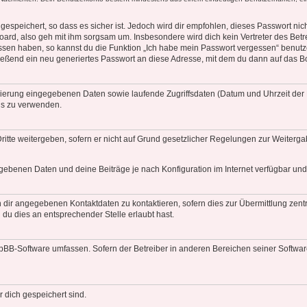
espeichert, so dass es sicher ist. Jedoch wird dir empfohlen, dieses Passwort ni
ard, also geh mit ihm sorgsam um. Insbesondere wird dich kein Vertreter des Betre
essen haben, so kannst du die Funktion „Ich habe mein Passwort vergessen“ benut
ßend ein neu generiertes Passwort an diese Adresse, mit dem du dann auf das Bo
trierung eingegebenen Daten sowie laufende Zugriffsdaten (Datum und Uhrzeit de
rds zu verwenden.
itte weitergeben, sofern er nicht auf Grund gesetzlicher Regelungen zur Weitergab
egebenen Daten und deine Beiträge je nach Konfiguration im Internet verfügbar un
 dir angegebenen Kontaktdaten zu kontaktieren, sofern dies zur Übermittlung zentra
 du dies an entsprechender Stelle erlaubt hast.
phpBB-Software umfassen. Sofern der Betreiber in anderen Bereichen seiner Softwa
r dich gespeichert sind.