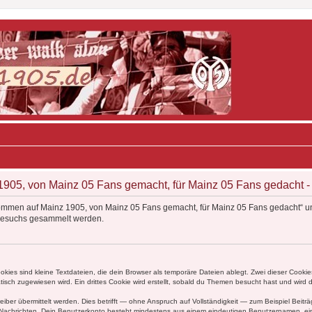
05, von Mainz 05 Fans gemacht, für Mainz 05 Fans gedacht - D
kommen auf Mainz 1905, von Mainz 05 Fans gemacht, für Mainz 05 Fans gedacht“ un
Besuchs gesammelt werden.
ies sind kleine Textdateien, die dein Browser als temporäre Dateien ablegt. Zwei dieser Cooki
ch zugewiesen wird. Ein drittes Cookie wird erstellt, sobald du Themen besucht hast und wird 
r übermittelt werden. Dies betrifft — ohne Anspruch auf Vollständigkeit — zum Beispiel Beiträg
ten Nachrichten. Dein Benutzerkonto besteht mindestens aus einem eindeutigen Benutzernamen, 