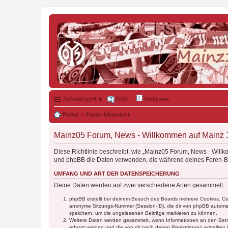
Schnellzugriff ▼
FAQ
Netiquette
Portal
Foren-Übersicht
Mainz05 Forum, News - Willkommen auf Mainz 19
Diese Richtlinie beschreibt, wie „Mainz05 Forum, News - Will
und phpBB die Daten verwenden, die während deines Foren-
UMFANG UND ART DER DATENSPEICHERUNG
Deine Daten werden auf zwei verschiedene Arten gesammelt:
phpBB erstellt bei deinem Besuch des Boards mehrere Cookies. Cook
anonyme Sitzungs-Nummer (Session-ID), die dir von phpBB automatis
speichern, um die ungelesenen Beiträge markieren zu können.
Weitere Daten werden gesammelt, wenn Informationen an den Betreibe
erfasst werden und die von dir nach deiner Registrierung erstell