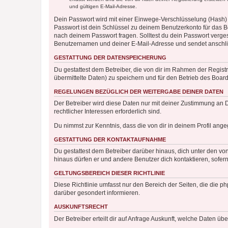
und gültigen E-Mail-Adresse.
Dein Passwort wird mit einer Einwege-Verschlüsselung (Hash) g
Passwort ist dein Schlüssel zu deinem Benutzerkonto für das Bo
nach deinem Passwort fragen. Solltest du dein Passwort verg
Benutzernamen und deiner E-Mail-Adresse und sendet anschlie
GESTATTUNG DER DATENSPEICHERUNG
Du gestattest dem Betreiber, die von dir im Rahmen der Regis
übermittelte Daten) zu speichern und für den Betrieb des Boa
REGELUNGEN BEZÜGLICH DER WEITERGABE DEINER DATEN
Der Betreiber wird diese Daten nur mit deiner Zustimmung an Dr
rechtlicher Interessen erforderlich sind.
Du nimmst zur Kenntnis, dass die von dir in deinem Profil ang
GESTATTUNG DER KONTAKTAUFNAHME
Du gestattest dem Betreiber darüber hinaus, dich unter den von
hinaus dürfen er und andere Benutzer dich kontaktieren, sofern
GELTUNGSBEREICH DIESER RICHTLINIE
Diese Richtlinie umfasst nur den Bereich der Seiten, die die 
darüber gesondert informieren.
AUSKUNFTSRECHT
Der Betreiber erteilt dir auf Anfrage Auskunft, welche Daten übe