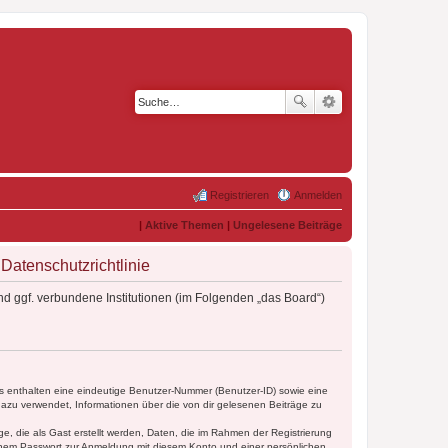
Registrieren
Anmelden
|
Aktive Themen
|
Ungelesene Beiträge
atenschutzrichtlinie
d ggf. verbundene Institutionen (im Folgenden „das Board“)
es enthalten eine eindeutige Benutzer-Nummer (Benutzer-ID) sowie eine
dazu verwendet, Informationen über die von dir gelesenen Beiträge zu
e, die als Gast erstellt werden, Daten, die im Rahmen der Registrierung
einem Passwort zur Anmeldung mit diesem Konto und einer persönlichen