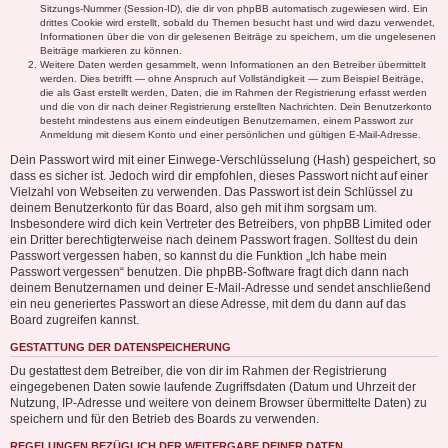
Sitzungs-Nummer (Session-ID), die dir von phpBB automatisch zugewiesen wird. Ein
drittes Cookie wird erstellt, sobald du Themen besucht hast und wird dazu verwendet,
Informationen über die von dir gelesenen Beiträge zu speichern, um die ungelesenen
Beiträge markieren zu können.
Weitere Daten werden gesammelt, wenn Informationen an den Betreiber übermittelt
werden. Dies betrifft — ohne Anspruch auf Vollständigkeit — zum Beispiel Beiträge,
die als Gast erstellt werden, Daten, die im Rahmen der Registrierung erfasst werden
und die von dir nach deiner Registrierung erstellten Nachrichten. Dein Benutzerkonto
besteht mindestens aus einem eindeutigen Benutzernamen, einem Passwort zur
Anmeldung mit diesem Konto und einer persönlichen und gültigen E-Mail-Adresse.
Dein Passwort wird mit einer Einwege-Verschlüsselung (Hash) gespeichert, so
dass es sicher ist. Jedoch wird dir empfohlen, dieses Passwort nicht auf einer
Vielzahl von Webseiten zu verwenden. Das Passwort ist dein Schlüssel zu
deinem Benutzerkonto für das Board, also geh mit ihm sorgsam um.
Insbesondere wird dich kein Vertreter des Betreibers, von phpBB Limited oder
ein Dritter berechtigterweise nach deinem Passwort fragen. Solltest du dein
Passwort vergessen haben, so kannst du die Funktion „Ich habe mein
Passwort vergessen“ benutzen. Die phpBB-Software fragt dich dann nach
deinem Benutzernamen und deiner E-Mail-Adresse und sendet anschließend
ein neu generiertes Passwort an diese Adresse, mit dem du dann auf das
Board zugreifen kannst.
GESTATTUNG DER DATENSPEICHERUNG
Du gestattest dem Betreiber, die von dir im Rahmen der Registrierung
eingegebenen Daten sowie laufende Zugriffsdaten (Datum und Uhrzeit der
Nutzung, IP-Adresse und weitere von deinem Browser übermittelte Daten) zu
speichern und für den Betrieb des Boards zu verwenden.
REGELUNGEN BEZÜGLICH DER WEITERGABE DEINER DATEN