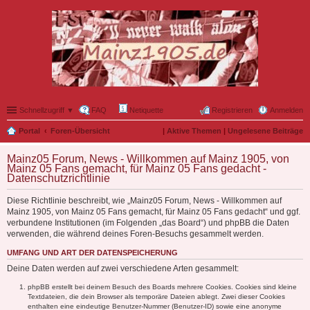
Schnellzugriff ▼
FAQ
Netiquette
Registrieren
Anmelden
Portal
Foren-Übersicht
|
Aktive Themen
|
Ungelesene Beiträge
Mainz05 Forum, News - Willkommen auf Mainz 1905, von
Mainz 05 Fans gemacht, für Mainz 05 Fans gedacht -
Datenschutzrichtlinie
Diese Richtlinie beschreibt, wie „Mainz05 Forum, News - Willkommen auf
Mainz 1905, von Mainz 05 Fans gemacht, für Mainz 05 Fans gedacht“ und ggf.
verbundene Institutionen (im Folgenden „das Board“) und phpBB die Daten
verwenden, die während deines Foren-Besuchs gesammelt werden.
UMFANG UND ART DER DATENSPEICHERUNG
Deine Daten werden auf zwei verschiedene Arten gesammelt:
phpBB erstellt bei deinem Besuch des Boards mehrere Cookies. Cookies sind kleine
Textdateien, die dein Browser als temporäre Dateien ablegt. Zwei dieser Cookies
enthalten eine eindeutige Benutzer-Nummer (Benutzer-ID) sowie eine anonyme