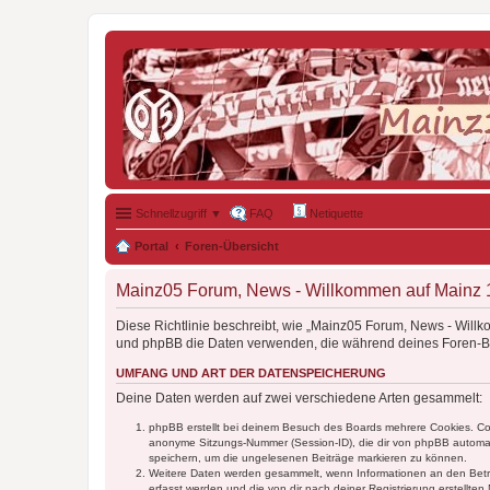
Schnellzugriff ▼
FAQ
Netiquette
Portal
Foren-Übersicht
Mainz05 Forum, News - Willkommen auf Mainz 19
Diese Richtlinie beschreibt, wie „Mainz05 Forum, News - Will
und phpBB die Daten verwenden, die während deines Foren-
UMFANG UND ART DER DATENSPEICHERUNG
Deine Daten werden auf zwei verschiedene Arten gesammelt:
phpBB erstellt bei deinem Besuch des Boards mehrere Cookies. Cook
anonyme Sitzungs-Nummer (Session-ID), die dir von phpBB automatis
speichern, um die ungelesenen Beiträge markieren zu können.
Weitere Daten werden gesammelt, wenn Informationen an den Betreibe
erfasst werden und die von dir nach deiner Registrierung erstell