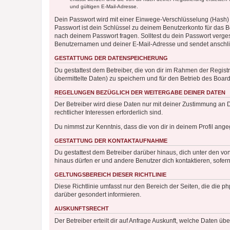
und gültigen E-Mail-Adresse.
Dein Passwort wird mit einer Einwege-Verschlüsselung (Hash) g
Passwort ist dein Schlüssel zu deinem Benutzerkonto für das Bo
nach deinem Passwort fragen. Solltest du dein Passwort verg
Benutzernamen und deiner E-Mail-Adresse und sendet anschlie
GESTATTUNG DER DATENSPEICHERUNG
Du gestattest dem Betreiber, die von dir im Rahmen der Regis
übermittelte Daten) zu speichern und für den Betrieb des Boa
REGELUNGEN BEZÜGLICH DER WEITERGABE DEINER DATEN
Der Betreiber wird diese Daten nur mit deiner Zustimmung an Dr
rechtlicher Interessen erforderlich sind.
Du nimmst zur Kenntnis, dass die von dir in deinem Profil ang
GESTATTUNG DER KONTAKTAUFNAHME
Du gestattest dem Betreiber darüber hinaus, dich unter den von
hinaus dürfen er und andere Benutzer dich kontaktieren, sofern
GELTUNGSBEREICH DIESER RICHTLINIE
Diese Richtlinie umfasst nur den Bereich der Seiten, die die 
darüber gesondert informieren.
AUSKUNFTSRECHT
Der Betreiber erteilt dir auf Anfrage Auskunft, welche Daten übe