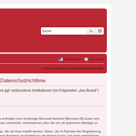
Registrieren
Anmelden
|
Aktive Themen
|
Ungelesene Beiträge
atenschutzrichtlinie
d ggf. verbundene Institutionen (im Folgenden „das Board“)
es enthalten eine eindeutige Benutzer-Nummer (Benutzer-ID) sowie eine
dazu verwendet, Informationen über die von dir gelesenen Beiträge zu
e, die als Gast erstellt werden, Daten, die im Rahmen der Registrierung
einem Passwort zur Anmeldung mit diesem Konto und einer persönlichen