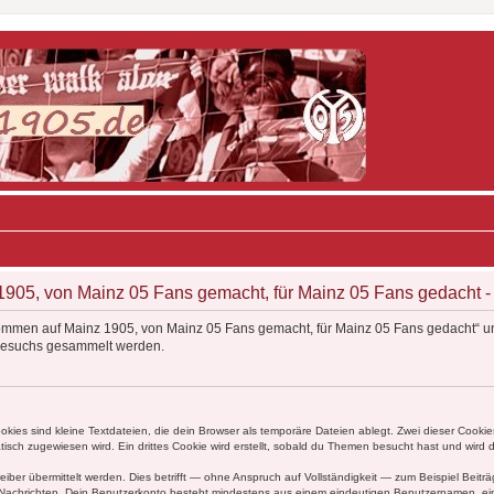
05, von Mainz 05 Fans gemacht, für Mainz 05 Fans gedacht - D
kommen auf Mainz 1905, von Mainz 05 Fans gemacht, für Mainz 05 Fans gedacht“ un
Besuchs gesammelt werden.
ies sind kleine Textdateien, die dein Browser als temporäre Dateien ablegt. Zwei dieser Cooki
ch zugewiesen wird. Ein drittes Cookie wird erstellt, sobald du Themen besucht hast und wird 
r übermittelt werden. Dies betrifft — ohne Anspruch auf Vollständigkeit — zum Beispiel Beiträg
ten Nachrichten. Dein Benutzerkonto besteht mindestens aus einem eindeutigen Benutzernamen, 