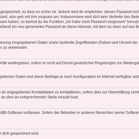
espeichert, so dass es sicher ist. Jedoch wird dir empfohlen, dieses Passwort ni
ard, also geh mit ihm sorgsam um. Insbesondere wird dich kein Vertreter des Betre
essen haben, so kannst du die Funktion „Ich habe mein Passwort vergessen“ benut
ßend ein neu generiertes Passwort an diese Adresse, mit dem du dann auf das Bo
trierung eingegebenen Daten sowie laufende Zugriffsdaten (Datum und Uhrzeit de
rds zu verwenden.
itte weitergeben, sofern er nicht auf Grund gesetzlicher Regelungen zur Weitergab
egebenen Daten und deine Beiträge je nach Konfiguration im Internet verfügbar un
 dir angegebenen Kontaktdaten zu kontaktieren, sofern dies zur Übermittlung zentra
 du dies an entsprechender Stelle erlaubt hast.
phpBB-Software umfassen. Sofern der Betreiber in anderen Bereichen seiner Softwa
r dich gespeichert sind.