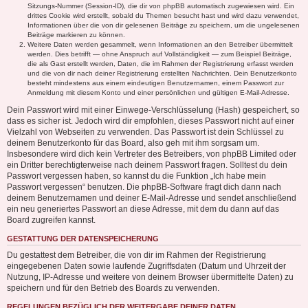
Sitzungs-Nummer (Session-ID), die dir von phpBB automatisch zugewiesen wird. Ein
drittes Cookie wird erstellt, sobald du Themen besucht hast und wird dazu verwendet,
Informationen über die von dir gelesenen Beiträge zu speichern, um die ungelesenen
Beiträge markieren zu können.
Weitere Daten werden gesammelt, wenn Informationen an den Betreiber übermittelt
werden. Dies betrifft — ohne Anspruch auf Vollständigkeit — zum Beispiel Beiträge,
die als Gast erstellt werden, Daten, die im Rahmen der Registrierung erfasst werden
und die von dir nach deiner Registrierung erstellten Nachrichten. Dein Benutzerkonto
besteht mindestens aus einem eindeutigen Benutzernamen, einem Passwort zur
Anmeldung mit diesem Konto und einer persönlichen und gültigen E-Mail-Adresse.
Dein Passwort wird mit einer Einwege-Verschlüsselung (Hash) gespeichert, so
dass es sicher ist. Jedoch wird dir empfohlen, dieses Passwort nicht auf einer
Vielzahl von Webseiten zu verwenden. Das Passwort ist dein Schlüssel zu
deinem Benutzerkonto für das Board, also geh mit ihm sorgsam um.
Insbesondere wird dich kein Vertreter des Betreibers, von phpBB Limited oder
ein Dritter berechtigterweise nach deinem Passwort fragen. Solltest du dein
Passwort vergessen haben, so kannst du die Funktion „Ich habe mein
Passwort vergessen“ benutzen. Die phpBB-Software fragt dich dann nach
deinem Benutzernamen und deiner E-Mail-Adresse und sendet anschließend
ein neu generiertes Passwort an diese Adresse, mit dem du dann auf das
Board zugreifen kannst.
GESTATTUNG DER DATENSPEICHERUNG
Du gestattest dem Betreiber, die von dir im Rahmen der Registrierung
eingegebenen Daten sowie laufende Zugriffsdaten (Datum und Uhrzeit der
Nutzung, IP-Adresse und weitere von deinem Browser übermittelte Daten) zu
speichern und für den Betrieb des Boards zu verwenden.
REGELUNGEN BEZÜGLICH DER WEITERGABE DEINER DATEN