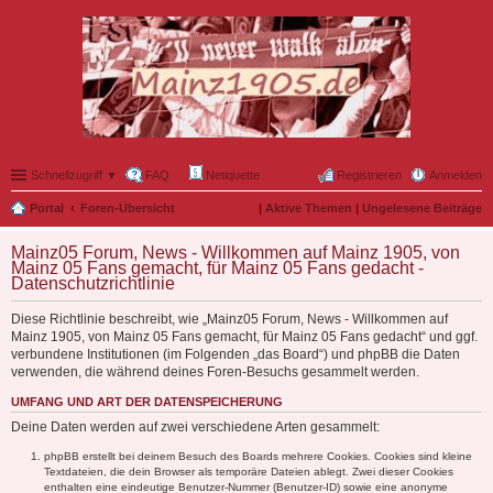
Schnellzugriff ▼
FAQ
Netiquette
Registrieren
Anmelden
Portal
Foren-Übersicht
|
Aktive Themen
|
Ungelesene Beiträge
Mainz05 Forum, News - Willkommen auf Mainz 1905, von
Mainz 05 Fans gemacht, für Mainz 05 Fans gedacht -
Datenschutzrichtlinie
Diese Richtlinie beschreibt, wie „Mainz05 Forum, News - Willkommen auf
Mainz 1905, von Mainz 05 Fans gemacht, für Mainz 05 Fans gedacht“ und ggf.
verbundene Institutionen (im Folgenden „das Board“) und phpBB die Daten
verwenden, die während deines Foren-Besuchs gesammelt werden.
UMFANG UND ART DER DATENSPEICHERUNG
Deine Daten werden auf zwei verschiedene Arten gesammelt:
phpBB erstellt bei deinem Besuch des Boards mehrere Cookies. Cookies sind kleine
Textdateien, die dein Browser als temporäre Dateien ablegt. Zwei dieser Cookies
enthalten eine eindeutige Benutzer-Nummer (Benutzer-ID) sowie eine anonyme