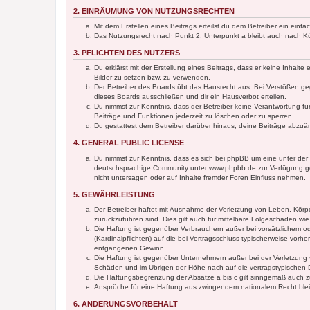
2. EINRÄUMUNG VON NUTZUNGSRECHTEN
Mit dem Erstellen eines Beitrags erteilst du dem Betreiber ein ein
Das Nutzungsrecht nach Punkt 2, Unterpunkt a bleibt auch nach 
3. PFLICHTEN DES NUTZERS
Du erklärst mit der Erstellung eines Beitrags, dass er keine Inhalt
Bilder zu setzen bzw. zu verwenden.
Der Betreiber des Boards übt das Hausrecht aus. Bei Verstößen g
dieses Boards ausschließen und dir ein Hausverbot erteilen.
Du nimmst zur Kenntnis, dass der Betreiber keine Verantwortung für 
Beiträge und Funktionen jederzeit zu löschen oder zu sperren.
Du gestattest dem Betreiber darüber hinaus, deine Beiträge abzuä
4. GENERAL PUBLIC LICENSE
Du nimmst zur Kenntnis, dass es sich bei phpBB um eine unter der 
deutschsprachige Community unter www.phpbb.de zur Verfügung gest
nicht untersagen oder auf Inhalte fremder Foren Einfluss nehmen.
5. GEWÄHRLEISTUNG
Der Betreiber haftet mit Ausnahme der Verletzung von Leben, Körper
zurückzuführen sind. Dies gilt auch für mittelbare Folgeschäden 
Die Haftung ist gegenüber Verbrauchern außer bei vorsätzlichem o
(Kardinalpflichten) auf die bei Vertragsschluss typischerweise vo
entgangenen Gewinn.
Die Haftung ist gegenüber Unternehmern außer bei der Verletzung 
Schäden und im Übrigen der Höhe nach auf die vertragstypischen 
Die Haftungsbegrenzung der Absätze a bis c gilt sinngemäß auch zu
Ansprüche für eine Haftung aus zwingendem nationalem Recht blei
6. ÄNDERUNGSVORBEHALT