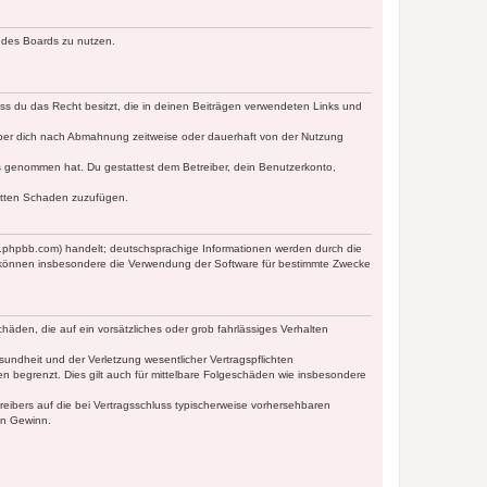
n des Boards zu nutzen.
dass du das Recht besitzt, die in deinen Beiträgen verwendeten Links und
iber dich nach Abmahnung zeitweise oder dauerhaft von der Nutzung
tnis genommen hat. Du gestattest dem Betreiber, dein Benutzerkonto,
ritten Schaden zuzufügen.
w.phpbb.com) handelt; deutschsprachige Informationen werden durch die
e können insbesondere die Verwendung der Software für bestimmte Zwecke
häden, die auf ein vorsätzliches oder grob fahrlässiges Verhalten
undheit und der Verletzung wesentlicher Vertragspflichten
n begrenzt. Dies gilt auch für mittelbare Folgeschäden wie insbesondere
eibers auf die bei Vertragsschluss typischerweise vorhersehbaren
en Gewinn.