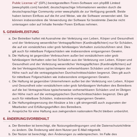
Public License v2
“ (GPL) bereitgestellten Foren-Software von phpBB Limited
(www.phpbb.com) handelt; deutschsprachige Informationen werden durch die
deutschsprachige Community unter www.phpbb.de zur Verfügung gestellt. Beide
haben keinen Einfluss auf die Art und Weise, wie die Software verwendet wird. Sie
können insbesondere die Verwendung der Software für bestimmte Zwecke nicht
untersagen oder auf Inhalte fremder Foren Einfluss nehmen.
5. GEWÄHRLEISTUNG
Der Betreiber haftet mit Ausnahme der Verletzung von Leben, Körper und Gesundheit
und der Verletzung wesentlicher Vertragspflichten (Kardinalpflichten) nur für Schäden,
die auf ein vorsätzliches oder grob fahrlässiges Verhalten zurückzuführen sind. Dies
gilt auch für mittelbare Folgeschäden wie insbesondere entgangenen Gewinn.
Die Haftung ist gegenüber Verbrauchern außer bei vorsätzlichem oder grob
fahrlässigem Verhalten oder bei Schäden aus der Verletzung von Leben, Körper und
Gesundheit und der Verletzung wesentlicher Vertragspflichten (Kardinalpflichten) auf
die bei Vertragsschluss typischerweise vorhersehbaren Schäden und im übrigen der
Höhe nach auf die vertragstypischen Durchschnittsschäden begrenzt. Dies gilt auch
für mittelbare Folgeschäden wie insbesondere entgangenen Gewinn.
Die Haftung ist gegenüber Unternehmern außer bei der Verletzung von Leben, Körper
und Gesundheit oder vorsätzlichem oder grob fahrlässigem Verhalten des Betreibers
auf die bei Vertragsschluss typischerweise vorhersehbaren Schäden und im Übrigen
der Höhe nach auf die vertragstypischen Durchschnittsschäden begrenzt. Dies gilt
auch für mittelbare Schäden, insbesondere entgangenen Gewinn.
Die Haftungsbegrenzung der Absätze a bis c gilt sinngemäß auch zugunsten der
Mitarbeiter und Erfüllungsgehilfen des Betreibers.
Ansprüche für eine Haftung aus zwingendem nationalem Recht bleiben unberührt.
6. ÄNDERUNGSVORBEHALT
Der Betreiber ist berechtigt, die Nutzungsbedingungen und die Datenschutzrichtlinie
zu ändern. Die Änderung wird dem Nutzer per E-Mail mitgeteilt.
Der Nutzer ist berechtigt, den Änderungen zu widersprechen. Im Falle des