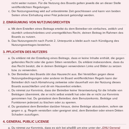
nicht weiter nutzen. Für die Nutzung des Boards gelten jeweils die an dieser Stelle
veröffentlichten Regelungen.
Der Nutzungsvertrag wird auf unbestimmte Zeit geschlossen und kann von beiden
Seiten ohne Einhaltung einer Frist jederzeit gekündigt werden.
2. EINRÄUMUNG VON NUTZUNGSRECHTEN
Mit dem Erstellen eines Beitrags erteilst du dem Betreiber ein einfaches, zeitlich und
räumlich unbeschränktes und unentgeltliches Recht, deinen Beitrag im Rahmen des
Boards zu nutzen.
Das Nutzungsrecht nach Punkt 2, Unterpunkt a bleibt auch nach Kündigung des
Nutzungsvertrages bestehen.
3. PFLICHTEN DES NUTZERS
Du erklärst mit der Erstellung eines Beitrags, dass er keine Inhalte enthält, die gegen
geltendes Recht oder die guten Sitten verstoßen. Du erklärst insbesondere, dass du
das Recht besitzt, die in deinen Beiträgen verwendeten Links und Bilder zu setzen
bzw. zu verwenden.
Der Betreiber des Boards übt das Hausrecht aus. Bei Verstößen gegen diese
Nutzungsbedingungen oder anderer im Board veröffentlichten Regeln kann der
Betreiber dich nach Abmahnung zeitweise oder dauerhaft von der Nutzung dieses
Boards ausschließen und dir ein Hausverbot erteilen.
Du nimmst zur Kenntnis, dass der Betreiber keine Verantwortung für die Inhalte von
Beiträgen übernimmt, die er nicht selbst erstellt hat oder die er nicht zur Kenntnis
genommen hat. Du gestattest dem Betreiber, dein Benutzerkonto, Beiträge und
Funktionen jederzeit zu löschen oder zu sperren.
Du gestattest dem Betreiber darüber hinaus, deine Beiträge abzuändern, sofern sie
gegen o. g. Regeln verstoßen oder geeignet sind, dem Betreiber oder einem Dritten
Schaden zuzufügen.
4. GENERAL PUBLIC LICENSE
Du nimmst zur Kenntnis, dass es sich bei phpBB um eine unter der „
GNU General