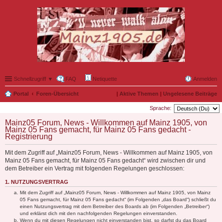
Schnellzugriff ▼
FAQ
Netiquette
Anmelden
Portal
Foren-Übersicht
|
Aktive Themen
|
Ungelesene Beiträge
Sprache:
Mainz05 Forum, News - Willkommen auf Mainz 1905, von
Mainz 05 Fans gemacht, für Mainz 05 Fans gedacht -
Registrierung
Mit dem Zugriff auf „Mainz05 Forum, News - Willkommen auf Mainz 1905, von
Mainz 05 Fans gemacht, für Mainz 05 Fans gedacht“ wird zwischen dir und
dem Betreiber ein Vertrag mit folgenden Regelungen geschlossen:
1. NUTZUNGSVERTRAG
Mit dem Zugriff auf „Mainz05 Forum, News - Willkommen auf Mainz 1905, von Mainz
05 Fans gemacht, für Mainz 05 Fans gedacht“ (im Folgenden „das Board“) schließt du
einen Nutzungsvertrag mit dem Betreiber des Boards ab (im Folgenden „Betreiber“)
und erklärst dich mit den nachfolgenden Regelungen einverstanden.
Wenn du mit diesen Regelungen nicht einverstanden bist, so darfst du das Board