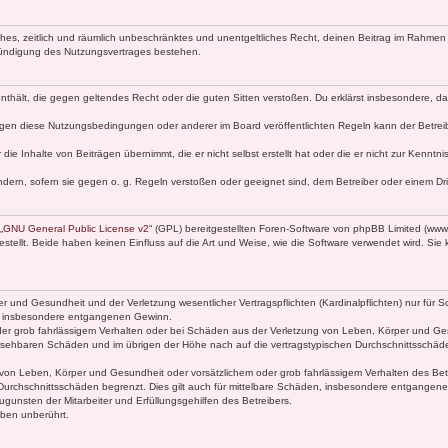
faches, zeitlich und räumlich unbeschränktes und unentgeltliches Recht, deinen Beitrag im Rahme
Kündigung des Nutzungsvertrages bestehen.
e enthält, die gegen geltendes Recht oder die guten Sitten verstoßen. Du erklärst insbesondere, 
egen diese Nutzungsbedingungen oder anderer im Board veröffentlichten Regeln kann der Betre
die Inhalte von Beiträgen übernimmt, die er nicht selbst erstellt hat oder die er nicht zur Kenn
ndern, sofern sie gegen o. g. Regeln verstoßen oder geeignet sind, dem Betreiber oder einem D
„
GNU General Public License v2
“ (GPL) bereitgestellten Foren-Software von phpBB Limited (ww
ellt. Beide haben keinen Einfluss auf die Art und Weise, wie die Software verwendet wird. Si
 und Gesundheit und der Verletzung wesentlicher Vertragspflichten (Kardinalpflichten) nur für Sc
wie insbesondere entgangenen Gewinn.
der grob fahrlässigem Verhalten oder bei Schäden aus der Verletzung von Leben, Körper und Ges
rhersehbaren Schäden und im übrigen der Höhe nach auf die vertragstypischen Durchschnittsschäde
von Leben, Körper und Gesundheit oder vorsätzlichem oder grob fahrlässigem Verhalten des Betr
Durchschnittsschäden begrenzt. Dies gilt auch für mittelbare Schäden, insbesondere entgangen
gunsten der Mitarbeiter und Erfüllungsgehilfen des Betreibers.
ben unberührt.