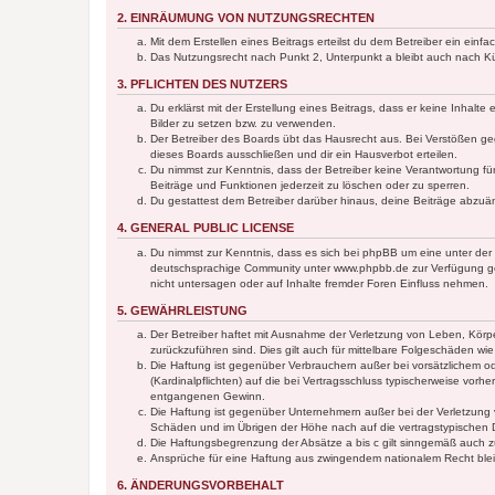
2. EINRÄUMUNG VON NUTZUNGSRECHTEN
Mit dem Erstellen eines Beitrags erteilst du dem Betreiber ein ein
Das Nutzungsrecht nach Punkt 2, Unterpunkt a bleibt auch nach 
3. PFLICHTEN DES NUTZERS
Du erklärst mit der Erstellung eines Beitrags, dass er keine Inhalt
Bilder zu setzen bzw. zu verwenden.
Der Betreiber des Boards übt das Hausrecht aus. Bei Verstößen g
dieses Boards ausschließen und dir ein Hausverbot erteilen.
Du nimmst zur Kenntnis, dass der Betreiber keine Verantwortung für 
Beiträge und Funktionen jederzeit zu löschen oder zu sperren.
Du gestattest dem Betreiber darüber hinaus, deine Beiträge abzuä
4. GENERAL PUBLIC LICENSE
Du nimmst zur Kenntnis, dass es sich bei phpBB um eine unter der 
deutschsprachige Community unter www.phpbb.de zur Verfügung gest
nicht untersagen oder auf Inhalte fremder Foren Einfluss nehmen.
5. GEWÄHRLEISTUNG
Der Betreiber haftet mit Ausnahme der Verletzung von Leben, Körper
zurückzuführen sind. Dies gilt auch für mittelbare Folgeschäden 
Die Haftung ist gegenüber Verbrauchern außer bei vorsätzlichem o
(Kardinalpflichten) auf die bei Vertragsschluss typischerweise vo
entgangenen Gewinn.
Die Haftung ist gegenüber Unternehmern außer bei der Verletzung 
Schäden und im Übrigen der Höhe nach auf die vertragstypischen 
Die Haftungsbegrenzung der Absätze a bis c gilt sinngemäß auch zu
Ansprüche für eine Haftung aus zwingendem nationalem Recht blei
6. ÄNDERUNGSVORBEHALT