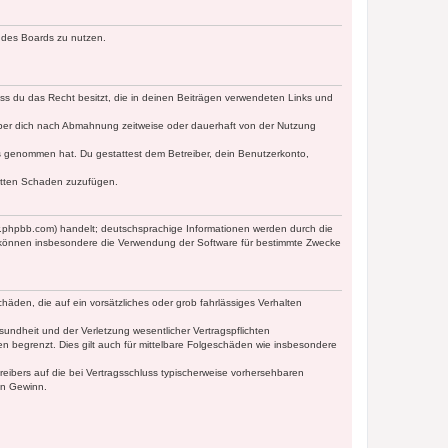
n des Boards zu nutzen.
dass du das Recht besitzt, die in deinen Beiträgen verwendeten Links und
iber dich nach Abmahnung zeitweise oder dauerhaft von der Nutzung
tnis genommen hat. Du gestattest dem Betreiber, dein Benutzerkonto,
ritten Schaden zuzufügen.
w.phpbb.com) handelt; deutschsprachige Informationen werden durch die
e können insbesondere die Verwendung der Software für bestimmte Zwecke
häden, die auf ein vorsätzliches oder grob fahrlässiges Verhalten
undheit und der Verletzung wesentlicher Vertragspflichten
n begrenzt. Dies gilt auch für mittelbare Folgeschäden wie insbesondere
eibers auf die bei Vertragsschluss typischerweise vorhersehbaren
en Gewinn.