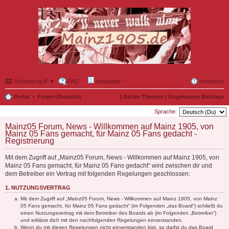
Schnellzugriff ▼
FAQ
Netiquette
Anmelden
Portal
Foren-Übersicht
|
Aktive Themen
|
Ungelesene Beiträge
Sprache:
Mainz05 Forum, News - Willkommen auf Mainz 1905, von
Mainz 05 Fans gemacht, für Mainz 05 Fans gedacht -
Registrierung
Mit dem Zugriff auf „Mainz05 Forum, News - Willkommen auf Mainz 1905, von
Mainz 05 Fans gemacht, für Mainz 05 Fans gedacht“ wird zwischen dir und
dem Betreiber ein Vertrag mit folgenden Regelungen geschlossen:
1. NUTZUNGSVERTRAG
Mit dem Zugriff auf „Mainz05 Forum, News - Willkommen auf Mainz 1905, von Mainz
05 Fans gemacht, für Mainz 05 Fans gedacht“ (im Folgenden „das Board“) schließt du
einen Nutzungsvertrag mit dem Betreiber des Boards ab (im Folgenden „Betreiber“)
und erklärst dich mit den nachfolgenden Regelungen einverstanden.
Wenn du mit diesen Regelungen nicht einverstanden bist, so darfst du das Board