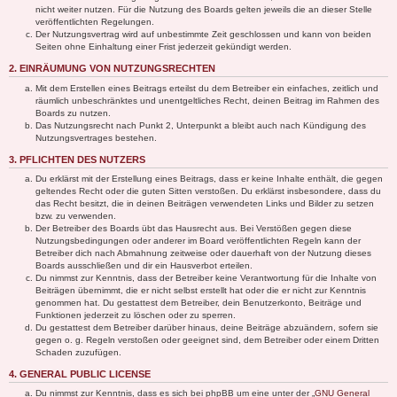
nicht weiter nutzen. Für die Nutzung des Boards gelten jeweils die an dieser Stelle
veröffentlichten Regelungen.
Der Nutzungsvertrag wird auf unbestimmte Zeit geschlossen und kann von beiden
Seiten ohne Einhaltung einer Frist jederzeit gekündigt werden.
2. EINRÄUMUNG VON NUTZUNGSRECHTEN
Mit dem Erstellen eines Beitrags erteilst du dem Betreiber ein einfaches, zeitlich und
räumlich unbeschränktes und unentgeltliches Recht, deinen Beitrag im Rahmen des
Boards zu nutzen.
Das Nutzungsrecht nach Punkt 2, Unterpunkt a bleibt auch nach Kündigung des
Nutzungsvertrages bestehen.
3. PFLICHTEN DES NUTZERS
Du erklärst mit der Erstellung eines Beitrags, dass er keine Inhalte enthält, die gegen
geltendes Recht oder die guten Sitten verstoßen. Du erklärst insbesondere, dass du
das Recht besitzt, die in deinen Beiträgen verwendeten Links und Bilder zu setzen
bzw. zu verwenden.
Der Betreiber des Boards übt das Hausrecht aus. Bei Verstößen gegen diese
Nutzungsbedingungen oder anderer im Board veröffentlichten Regeln kann der
Betreiber dich nach Abmahnung zeitweise oder dauerhaft von der Nutzung dieses
Boards ausschließen und dir ein Hausverbot erteilen.
Du nimmst zur Kenntnis, dass der Betreiber keine Verantwortung für die Inhalte von
Beiträgen übernimmt, die er nicht selbst erstellt hat oder die er nicht zur Kenntnis
genommen hat. Du gestattest dem Betreiber, dein Benutzerkonto, Beiträge und
Funktionen jederzeit zu löschen oder zu sperren.
Du gestattest dem Betreiber darüber hinaus, deine Beiträge abzuändern, sofern sie
gegen o. g. Regeln verstoßen oder geeignet sind, dem Betreiber oder einem Dritten
Schaden zuzufügen.
4. GENERAL PUBLIC LICENSE
Du nimmst zur Kenntnis, dass es sich bei phpBB um eine unter der „
GNU General