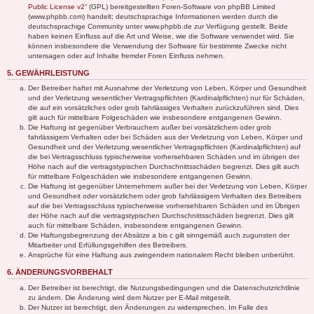
Public License v2
“ (GPL) bereitgestellten Foren-Software von phpBB Limited
(www.phpbb.com) handelt; deutschsprachige Informationen werden durch die
deutschsprachige Community unter www.phpbb.de zur Verfügung gestellt. Beide
haben keinen Einfluss auf die Art und Weise, wie die Software verwendet wird. Sie
können insbesondere die Verwendung der Software für bestimmte Zwecke nicht
untersagen oder auf Inhalte fremder Foren Einfluss nehmen.
5. GEWÄHRLEISTUNG
Der Betreiber haftet mit Ausnahme der Verletzung von Leben, Körper und Gesundheit
und der Verletzung wesentlicher Vertragspflichten (Kardinalpflichten) nur für Schäden,
die auf ein vorsätzliches oder grob fahrlässiges Verhalten zurückzuführen sind. Dies
gilt auch für mittelbare Folgeschäden wie insbesondere entgangenen Gewinn.
Die Haftung ist gegenüber Verbrauchern außer bei vorsätzlichem oder grob
fahrlässigem Verhalten oder bei Schäden aus der Verletzung von Leben, Körper und
Gesundheit und der Verletzung wesentlicher Vertragspflichten (Kardinalpflichten) auf
die bei Vertragsschluss typischerweise vorhersehbaren Schäden und im übrigen der
Höhe nach auf die vertragstypischen Durchschnittsschäden begrenzt. Dies gilt auch
für mittelbare Folgeschäden wie insbesondere entgangenen Gewinn.
Die Haftung ist gegenüber Unternehmern außer bei der Verletzung von Leben, Körper
und Gesundheit oder vorsätzlichem oder grob fahrlässigem Verhalten des Betreibers
auf die bei Vertragsschluss typischerweise vorhersehbaren Schäden und im Übrigen
der Höhe nach auf die vertragstypischen Durchschnittsschäden begrenzt. Dies gilt
auch für mittelbare Schäden, insbesondere entgangenen Gewinn.
Die Haftungsbegrenzung der Absätze a bis c gilt sinngemäß auch zugunsten der
Mitarbeiter und Erfüllungsgehilfen des Betreibers.
Ansprüche für eine Haftung aus zwingendem nationalem Recht bleiben unberührt.
6. ÄNDERUNGSVORBEHALT
Der Betreiber ist berechtigt, die Nutzungsbedingungen und die Datenschutzrichtlinie
zu ändern. Die Änderung wird dem Nutzer per E-Mail mitgeteilt.
Der Nutzer ist berechtigt, den Änderungen zu widersprechen. Im Falle des