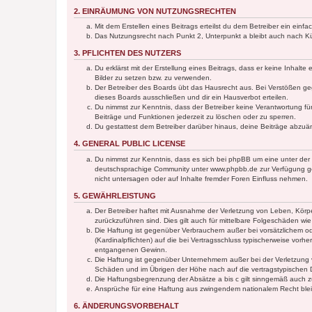
2. EINRÄUMUNG VON NUTZUNGSRECHTEN
Mit dem Erstellen eines Beitrags erteilst du dem Betreiber ein ein
Das Nutzungsrecht nach Punkt 2, Unterpunkt a bleibt auch nach 
3. PFLICHTEN DES NUTZERS
Du erklärst mit der Erstellung eines Beitrags, dass er keine Inhalt
Bilder zu setzen bzw. zu verwenden.
Der Betreiber des Boards übt das Hausrecht aus. Bei Verstößen g
dieses Boards ausschließen und dir ein Hausverbot erteilen.
Du nimmst zur Kenntnis, dass der Betreiber keine Verantwortung für 
Beiträge und Funktionen jederzeit zu löschen oder zu sperren.
Du gestattest dem Betreiber darüber hinaus, deine Beiträge abzuä
4. GENERAL PUBLIC LICENSE
Du nimmst zur Kenntnis, dass es sich bei phpBB um eine unter der 
deutschsprachige Community unter www.phpbb.de zur Verfügung gest
nicht untersagen oder auf Inhalte fremder Foren Einfluss nehmen.
5. GEWÄHRLEISTUNG
Der Betreiber haftet mit Ausnahme der Verletzung von Leben, Körper
zurückzuführen sind. Dies gilt auch für mittelbare Folgeschäden 
Die Haftung ist gegenüber Verbrauchern außer bei vorsätzlichem o
(Kardinalpflichten) auf die bei Vertragsschluss typischerweise vo
entgangenen Gewinn.
Die Haftung ist gegenüber Unternehmern außer bei der Verletzung 
Schäden und im Übrigen der Höhe nach auf die vertragstypischen 
Die Haftungsbegrenzung der Absätze a bis c gilt sinngemäß auch zu
Ansprüche für eine Haftung aus zwingendem nationalem Recht blei
6. ÄNDERUNGSVORBEHALT