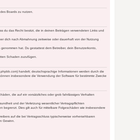
n des Boards zu nutzen.
dass du das Recht besitzt, die in deinen Beiträgen verwendeten Links und
iber dich nach Abmahnung zeitweise oder dauerhaft von der Nutzung
tnis genommen hat. Du gestattest dem Betreiber, dein Benutzerkonto,
ritten Schaden zuzufügen.
w.phpbb.com) handelt; deutschsprachige Informationen werden durch die
e können insbesondere die Verwendung der Software für bestimmte Zwecke
häden, die auf ein vorsätzliches oder grob fahrlässiges Verhalten
undheit und der Verletzung wesentlicher Vertragspflichten
n begrenzt. Dies gilt auch für mittelbare Folgeschäden wie insbesondere
eibers auf die bei Vertragsschluss typischerweise vorhersehbaren
en Gewinn.