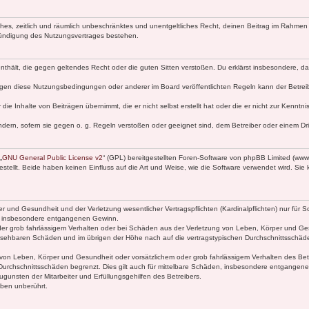
faches, zeitlich und räumlich unbeschränktes und unentgeltliches Recht, deinen Beitrag im Rahme
Kündigung des Nutzungsvertrages bestehen.
e enthält, die gegen geltendes Recht oder die guten Sitten verstoßen. Du erklärst insbesondere, 
egen diese Nutzungsbedingungen oder anderer im Board veröffentlichten Regeln kann der Betre
die Inhalte von Beiträgen übernimmt, die er nicht selbst erstellt hat oder die er nicht zur Kenn
ndern, sofern sie gegen o. g. Regeln verstoßen oder geeignet sind, dem Betreiber oder einem D
„
GNU General Public License v2
“ (GPL) bereitgestellten Foren-Software von phpBB Limited (ww
ellt. Beide haben keinen Einfluss auf die Art und Weise, wie die Software verwendet wird. Si
 und Gesundheit und der Verletzung wesentlicher Vertragspflichten (Kardinalpflichten) nur für Sc
wie insbesondere entgangenen Gewinn.
der grob fahrlässigem Verhalten oder bei Schäden aus der Verletzung von Leben, Körper und Ges
rhersehbaren Schäden und im übrigen der Höhe nach auf die vertragstypischen Durchschnittsschäde
von Leben, Körper und Gesundheit oder vorsätzlichem oder grob fahrlässigem Verhalten des Betr
Durchschnittsschäden begrenzt. Dies gilt auch für mittelbare Schäden, insbesondere entgangen
gunsten der Mitarbeiter und Erfüllungsgehilfen des Betreibers.
ben unberührt.