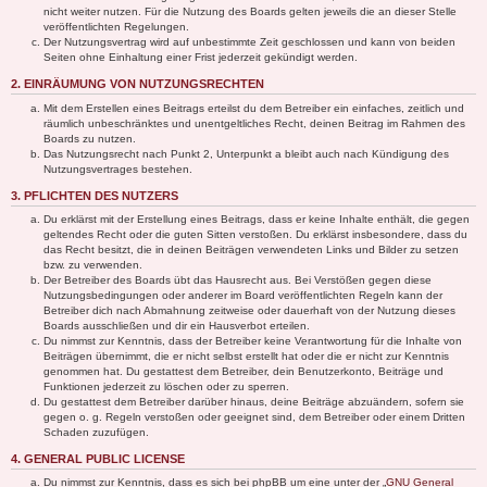
nicht weiter nutzen. Für die Nutzung des Boards gelten jeweils die an dieser Stelle
veröffentlichten Regelungen.
Der Nutzungsvertrag wird auf unbestimmte Zeit geschlossen und kann von beiden
Seiten ohne Einhaltung einer Frist jederzeit gekündigt werden.
2. EINRÄUMUNG VON NUTZUNGSRECHTEN
Mit dem Erstellen eines Beitrags erteilst du dem Betreiber ein einfaches, zeitlich und
räumlich unbeschränktes und unentgeltliches Recht, deinen Beitrag im Rahmen des
Boards zu nutzen.
Das Nutzungsrecht nach Punkt 2, Unterpunkt a bleibt auch nach Kündigung des
Nutzungsvertrages bestehen.
3. PFLICHTEN DES NUTZERS
Du erklärst mit der Erstellung eines Beitrags, dass er keine Inhalte enthält, die gegen
geltendes Recht oder die guten Sitten verstoßen. Du erklärst insbesondere, dass du
das Recht besitzt, die in deinen Beiträgen verwendeten Links und Bilder zu setzen
bzw. zu verwenden.
Der Betreiber des Boards übt das Hausrecht aus. Bei Verstößen gegen diese
Nutzungsbedingungen oder anderer im Board veröffentlichten Regeln kann der
Betreiber dich nach Abmahnung zeitweise oder dauerhaft von der Nutzung dieses
Boards ausschließen und dir ein Hausverbot erteilen.
Du nimmst zur Kenntnis, dass der Betreiber keine Verantwortung für die Inhalte von
Beiträgen übernimmt, die er nicht selbst erstellt hat oder die er nicht zur Kenntnis
genommen hat. Du gestattest dem Betreiber, dein Benutzerkonto, Beiträge und
Funktionen jederzeit zu löschen oder zu sperren.
Du gestattest dem Betreiber darüber hinaus, deine Beiträge abzuändern, sofern sie
gegen o. g. Regeln verstoßen oder geeignet sind, dem Betreiber oder einem Dritten
Schaden zuzufügen.
4. GENERAL PUBLIC LICENSE
Du nimmst zur Kenntnis, dass es sich bei phpBB um eine unter der „
GNU General