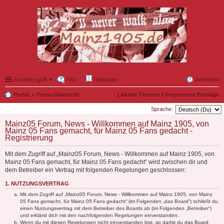
Schnellzugriff ▼
FAQ
Netiquette
Anmelden
Portal
Foren-Übersicht
|
Aktive Themen
|
Ungelesene Beiträge
Sprache:
Mainz05 Forum, News - Willkommen auf Mainz 1905, von
Mainz 05 Fans gemacht, für Mainz 05 Fans gedacht -
Registrierung
Mit dem Zugriff auf „Mainz05 Forum, News - Willkommen auf Mainz 1905, von
Mainz 05 Fans gemacht, für Mainz 05 Fans gedacht“ wird zwischen dir und
dem Betreiber ein Vertrag mit folgenden Regelungen geschlossen:
1. NUTZUNGSVERTRAG
Mit dem Zugriff auf „Mainz05 Forum, News - Willkommen auf Mainz 1905, von Mainz
05 Fans gemacht, für Mainz 05 Fans gedacht“ (im Folgenden „das Board“) schließt du
einen Nutzungsvertrag mit dem Betreiber des Boards ab (im Folgenden „Betreiber“)
und erklärst dich mit den nachfolgenden Regelungen einverstanden.
Wenn du mit diesen Regelungen nicht einverstanden bist, so darfst du das Board