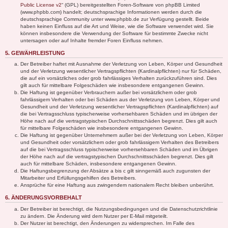
Public License v2
“ (GPL) bereitgestellten Foren-Software von phpBB Limited
(www.phpbb.com) handelt; deutschsprachige Informationen werden durch die
deutschsprachige Community unter www.phpbb.de zur Verfügung gestellt. Beide
haben keinen Einfluss auf die Art und Weise, wie die Software verwendet wird. Sie
können insbesondere die Verwendung der Software für bestimmte Zwecke nicht
untersagen oder auf Inhalte fremder Foren Einfluss nehmen.
5. GEWÄHRLEISTUNG
Der Betreiber haftet mit Ausnahme der Verletzung von Leben, Körper und Gesundheit
und der Verletzung wesentlicher Vertragspflichten (Kardinalpflichten) nur für Schäden,
die auf ein vorsätzliches oder grob fahrlässiges Verhalten zurückzuführen sind. Dies
gilt auch für mittelbare Folgeschäden wie insbesondere entgangenen Gewinn.
Die Haftung ist gegenüber Verbrauchern außer bei vorsätzlichem oder grob
fahrlässigem Verhalten oder bei Schäden aus der Verletzung von Leben, Körper und
Gesundheit und der Verletzung wesentlicher Vertragspflichten (Kardinalpflichten) auf
die bei Vertragsschluss typischerweise vorhersehbaren Schäden und im übrigen der
Höhe nach auf die vertragstypischen Durchschnittsschäden begrenzt. Dies gilt auch
für mittelbare Folgeschäden wie insbesondere entgangenen Gewinn.
Die Haftung ist gegenüber Unternehmern außer bei der Verletzung von Leben, Körper
und Gesundheit oder vorsätzlichem oder grob fahrlässigem Verhalten des Betreibers
auf die bei Vertragsschluss typischerweise vorhersehbaren Schäden und im Übrigen
der Höhe nach auf die vertragstypischen Durchschnittsschäden begrenzt. Dies gilt
auch für mittelbare Schäden, insbesondere entgangenen Gewinn.
Die Haftungsbegrenzung der Absätze a bis c gilt sinngemäß auch zugunsten der
Mitarbeiter und Erfüllungsgehilfen des Betreibers.
Ansprüche für eine Haftung aus zwingendem nationalem Recht bleiben unberührt.
6. ÄNDERUNGSVORBEHALT
Der Betreiber ist berechtigt, die Nutzungsbedingungen und die Datenschutzrichtlinie
zu ändern. Die Änderung wird dem Nutzer per E-Mail mitgeteilt.
Der Nutzer ist berechtigt, den Änderungen zu widersprechen. Im Falle des