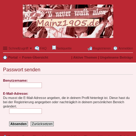
Schnellzugriff ▼
FAQ
Netiquette
Registrieren
Anmelden
Portal
Foren-Übersicht
|
Aktive Themen
|
Ungelesene Beiträge
Passwort senden
Benutzername:
E-Mail-Adresse:
Du musst die E-Mail-Adresse angeben, die in deinem Profil hinterlegt ist. Diese hast du
bei der Registrierung angegeben oder nachträglich in deinem persönlichen Bereich
geändert.