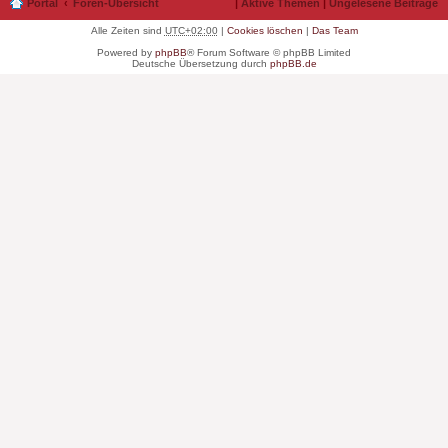
Portal
Foren-Übersicht
|
Aktive Themen
|
Ungelesene Beiträge
Alle Zeiten sind
UTC+02:00
|
Cookies löschen
|
Das Team
Powered by
phpBB
® Forum Software © phpBB Limited
Deutsche Übersetzung durch
phpBB.de