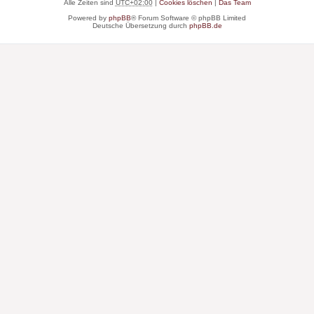
Alle Zeiten sind
UTC+02:00
|
Cookies löschen
|
Das Team
Powered by
phpBB
® Forum Software © phpBB Limited
Deutsche Übersetzung durch
phpBB.de