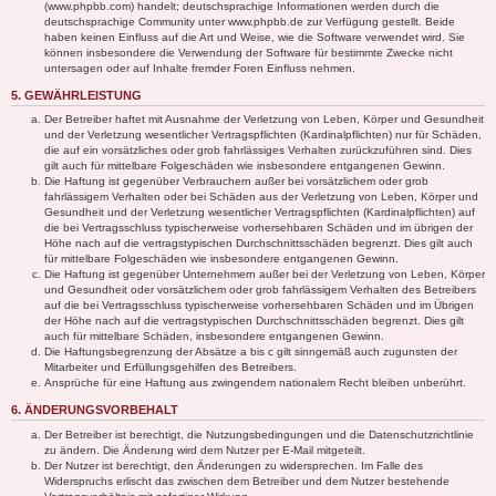
(www.phpbb.com) handelt; deutschsprachige Informationen werden durch die
deutschsprachige Community unter www.phpbb.de zur Verfügung gestellt. Beide
haben keinen Einfluss auf die Art und Weise, wie die Software verwendet wird. Sie
können insbesondere die Verwendung der Software für bestimmte Zwecke nicht
untersagen oder auf Inhalte fremder Foren Einfluss nehmen.
5. GEWÄHRLEISTUNG
Der Betreiber haftet mit Ausnahme der Verletzung von Leben, Körper und Gesundheit
und der Verletzung wesentlicher Vertragspflichten (Kardinalpflichten) nur für Schäden,
die auf ein vorsätzliches oder grob fahrlässiges Verhalten zurückzuführen sind. Dies
gilt auch für mittelbare Folgeschäden wie insbesondere entgangenen Gewinn.
Die Haftung ist gegenüber Verbrauchern außer bei vorsätzlichem oder grob
fahrlässigem Verhalten oder bei Schäden aus der Verletzung von Leben, Körper und
Gesundheit und der Verletzung wesentlicher Vertragspflichten (Kardinalpflichten) auf
die bei Vertragsschluss typischerweise vorhersehbaren Schäden und im übrigen der
Höhe nach auf die vertragstypischen Durchschnittsschäden begrenzt. Dies gilt auch
für mittelbare Folgeschäden wie insbesondere entgangenen Gewinn.
Die Haftung ist gegenüber Unternehmern außer bei der Verletzung von Leben, Körper
und Gesundheit oder vorsätzlichem oder grob fahrlässigem Verhalten des Betreibers
auf die bei Vertragsschluss typischerweise vorhersehbaren Schäden und im Übrigen
der Höhe nach auf die vertragstypischen Durchschnittsschäden begrenzt. Dies gilt
auch für mittelbare Schäden, insbesondere entgangenen Gewinn.
Die Haftungsbegrenzung der Absätze a bis c gilt sinngemäß auch zugunsten der
Mitarbeiter und Erfüllungsgehilfen des Betreibers.
Ansprüche für eine Haftung aus zwingendem nationalem Recht bleiben unberührt.
6. ÄNDERUNGSVORBEHALT
Der Betreiber ist berechtigt, die Nutzungsbedingungen und die Datenschutzrichtlinie
zu ändern. Die Änderung wird dem Nutzer per E-Mail mitgeteilt.
Der Nutzer ist berechtigt, den Änderungen zu widersprechen. Im Falle des
Widerspruchs erlischt das zwischen dem Betreiber und dem Nutzer bestehende