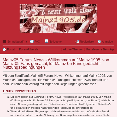
Schnellzugriff ▼
FAQ
Netiquette
Registrieren
Anmelden
Portal
Foren-Übersicht
|
Aktive Themen
|
Ungelesene Beiträge
Mainz05 Forum, News - Willkommen auf Mainz 1905, von
Mainz 05 Fans gemacht, für Mainz 05 Fans gedacht -
Nutzungsbedingungen
Mit dem Zugriff auf „Mainz05 Forum, News - Willkommen auf Mainz 1905, von
Mainz 05 Fans gemacht, für Mainz 05 Fans gedacht“ wird zwischen dir und
dem Betreiber ein Vertrag mit folgenden Regelungen geschlossen:
1. NUTZUNGSVERTRAG
Mit dem Zugriff auf „Mainz05 Forum, News - Willkommen auf Mainz 1905, von Mainz
05 Fans gemacht, für Mainz 05 Fans gedacht“ (im Folgenden „das Board“) schließt du
einen Nutzungsvertrag mit dem Betreiber des Boards ab (im Folgenden „Betreiber“)
und erklärst dich mit den nachfolgenden Regelungen einverstanden.
Wenn du mit diesen Regelungen nicht einverstanden bist, so darfst du das Board
nicht weiter nutzen. Für die Nutzung des Boards gelten jeweils die an dieser Stelle