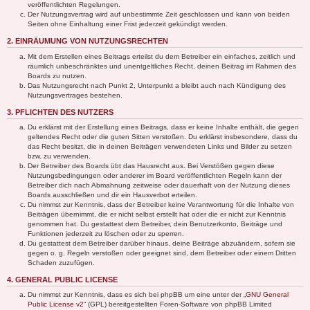
veröffentlichten Regelungen.
Der Nutzungsvertrag wird auf unbestimmte Zeit geschlossen und kann von beiden
Seiten ohne Einhaltung einer Frist jederzeit gekündigt werden.
2. EINRÄUMUNG VON NUTZUNGSRECHTEN
Mit dem Erstellen eines Beitrags erteilst du dem Betreiber ein einfaches, zeitlich und
räumlich unbeschränktes und unentgeltliches Recht, deinen Beitrag im Rahmen des
Boards zu nutzen.
Das Nutzungsrecht nach Punkt 2, Unterpunkt a bleibt auch nach Kündigung des
Nutzungsvertrages bestehen.
3. PFLICHTEN DES NUTZERS
Du erklärst mit der Erstellung eines Beitrags, dass er keine Inhalte enthält, die gegen
geltendes Recht oder die guten Sitten verstoßen. Du erklärst insbesondere, dass du
das Recht besitzt, die in deinen Beiträgen verwendeten Links und Bilder zu setzen
bzw. zu verwenden.
Der Betreiber des Boards übt das Hausrecht aus. Bei Verstößen gegen diese
Nutzungsbedingungen oder anderer im Board veröffentlichten Regeln kann der
Betreiber dich nach Abmahnung zeitweise oder dauerhaft von der Nutzung dieses
Boards ausschließen und dir ein Hausverbot erteilen.
Du nimmst zur Kenntnis, dass der Betreiber keine Verantwortung für die Inhalte von
Beiträgen übernimmt, die er nicht selbst erstellt hat oder die er nicht zur Kenntnis
genommen hat. Du gestattest dem Betreiber, dein Benutzerkonto, Beiträge und
Funktionen jederzeit zu löschen oder zu sperren.
Du gestattest dem Betreiber darüber hinaus, deine Beiträge abzuändern, sofern sie
gegen o. g. Regeln verstoßen oder geeignet sind, dem Betreiber oder einem Dritten
Schaden zuzufügen.
4. GENERAL PUBLIC LICENSE
Du nimmst zur Kenntnis, dass es sich bei phpBB um eine unter der „
GNU General
Public License v2
“ (GPL) bereitgestellten Foren-Software von phpBB Limited