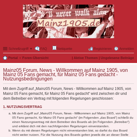
Schnellzugriff ▼
FAQ
Netiquette
Registrieren
Anmelden
Portal
Foren-Übersicht
|
Aktive Themen
|
Ungelesene Beiträge
Mainz05 Forum, News - Willkommen auf Mainz 1905, von
Mainz 05 Fans gemacht, für Mainz 05 Fans gedacht -
Nutzungsbedingungen
Mit dem Zugriff auf „Mainz05 Forum, News - Willkommen auf Mainz 1905, von
Mainz 05 Fans gemacht, für Mainz 05 Fans gedacht“ wird zwischen dir und
dem Betreiber ein Vertrag mit folgenden Regelungen geschlossen:
1. NUTZUNGSVERTRAG
Mit dem Zugriff auf „Mainz05 Forum, News - Willkommen auf Mainz 1905, von Mainz
05 Fans gemacht, für Mainz 05 Fans gedacht“ (im Folgenden „das Board“) schließt du
einen Nutzungsvertrag mit dem Betreiber des Boards ab (im Folgenden „Betreiber“)
und erklärst dich mit den nachfolgenden Regelungen einverstanden.
Wenn du mit diesen Regelungen nicht einverstanden bist, so darfst du das Board
nicht weiter nutzen. Für die Nutzung des Boards gelten jeweils die an dieser Stelle