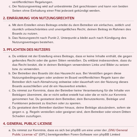
veröffentlichten Regelungen.
Der Nutzungsvertrag wird auf unbestimmte Zeit geschlossen und kann von beiden
Seiten ohne Einhaltung einer Frist jederzeit gekündigt werden.
2. EINRÄUMUNG VON NUTZUNGSRECHTEN
Mit dem Erstellen eines Beitrags erteilst du dem Betreiber ein einfaches, zeitlich und
räumlich unbeschränktes und unentgeltliches Recht, deinen Beitrag im Rahmen des
Boards zu nutzen.
Das Nutzungsrecht nach Punkt 2, Unterpunkt a bleibt auch nach Kündigung des
Nutzungsvertrages bestehen.
3. PFLICHTEN DES NUTZERS
Du erklärst mit der Erstellung eines Beitrags, dass er keine Inhalte enthält, die gegen
geltendes Recht oder die guten Sitten verstoßen. Du erklärst insbesondere, dass du
das Recht besitzt, die in deinen Beiträgen verwendeten Links und Bilder zu setzen
bzw. zu verwenden.
Der Betreiber des Boards übt das Hausrecht aus. Bei Verstößen gegen diese
Nutzungsbedingungen oder anderer im Board veröffentlichten Regeln kann der
Betreiber dich nach Abmahnung zeitweise oder dauerhaft von der Nutzung dieses
Boards ausschließen und dir ein Hausverbot erteilen.
Du nimmst zur Kenntnis, dass der Betreiber keine Verantwortung für die Inhalte von
Beiträgen übernimmt, die er nicht selbst erstellt hat oder die er nicht zur Kenntnis
genommen hat. Du gestattest dem Betreiber, dein Benutzerkonto, Beiträge und
Funktionen jederzeit zu löschen oder zu sperren.
Du gestattest dem Betreiber darüber hinaus, deine Beiträge abzuändern, sofern sie
gegen o. g. Regeln verstoßen oder geeignet sind, dem Betreiber oder einem Dritten
Schaden zuzufügen.
4. GENERAL PUBLIC LICENSE
Du nimmst zur Kenntnis, dass es sich bei phpBB um eine unter der „
GNU General
Public License v2
“ (GPL) bereitgestellten Foren-Software von phpBB Limited