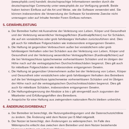
(www.phpbb.com) handelt; deutschsprachige Informationen werden durch die
deutschsprachige Community unter www.phpbb.de zur Verfügung gestellt. Beide
haben keinen Einfluss auf die Art und Weise, wie die Software verwendet wird. Sie
können insbesondere die Verwendung der Software für bestimmte Zwecke nicht
untersagen oder auf Inhalte fremder Foren Einfluss nehmen.
5. GEWÄHRLEISTUNG
Der Betreiber haftet mit Ausnahme der Verletzung von Leben, Körper und Gesundheit
und der Verletzung wesentlicher Vertragspflichten (Kardinalpflichten) nur für Schäden,
die auf ein vorsätzliches oder grob fahrlässiges Verhalten zurückzuführen sind. Dies
gilt auch für mittelbare Folgeschäden wie insbesondere entgangenen Gewinn.
Die Haftung ist gegenüber Verbrauchern außer bei vorsätzlichem oder grob
fahrlässigem Verhalten oder bei Schäden aus der Verletzung von Leben, Körper und
Gesundheit und der Verletzung wesentlicher Vertragspflichten (Kardinalpflichten) auf
die bei Vertragsschluss typischerweise vorhersehbaren Schäden und im übrigen der
Höhe nach auf die vertragstypischen Durchschnittsschäden begrenzt. Dies gilt auch
für mittelbare Folgeschäden wie insbesondere entgangenen Gewinn.
Die Haftung ist gegenüber Unternehmern außer bei der Verletzung von Leben, Körper
und Gesundheit oder vorsätzlichem oder grob fahrlässigem Verhalten des Betreibers
auf die bei Vertragsschluss typischerweise vorhersehbaren Schäden und im Übrigen
der Höhe nach auf die vertragstypischen Durchschnittsschäden begrenzt. Dies gilt
auch für mittelbare Schäden, insbesondere entgangenen Gewinn.
Die Haftungsbegrenzung der Absätze a bis c gilt sinngemäß auch zugunsten der
Mitarbeiter und Erfüllungsgehilfen des Betreibers.
Ansprüche für eine Haftung aus zwingendem nationalem Recht bleiben unberührt.
6. ÄNDERUNGSVORBEHALT
Der Betreiber ist berechtigt, die Nutzungsbedingungen und die Datenschutzrichtlinie
zu ändern. Die Änderung wird dem Nutzer per E-Mail mitgeteilt.
Der Nutzer ist berechtigt, den Änderungen zu widersprechen. Im Falle des
Widerspruchs erlischt das zwischen dem Betreiber und dem Nutzer bestehende