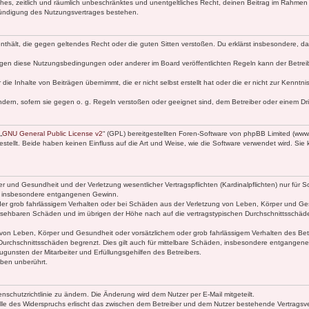
faches, zeitlich und räumlich unbeschränktes und unentgeltliches Recht, deinen Beitrag im Rahme
Kündigung des Nutzungsvertrages bestehen.
e enthält, die gegen geltendes Recht oder die guten Sitten verstoßen. Du erklärst insbesondere, 
egen diese Nutzungsbedingungen oder anderer im Board veröffentlichten Regeln kann der Betre
die Inhalte von Beiträgen übernimmt, die er nicht selbst erstellt hat oder die er nicht zur Kenn
ndern, sofern sie gegen o. g. Regeln verstoßen oder geeignet sind, dem Betreiber oder einem D
„
GNU General Public License v2
“ (GPL) bereitgestellten Foren-Software von phpBB Limited (ww
ellt. Beide haben keinen Einfluss auf die Art und Weise, wie die Software verwendet wird. Si
 und Gesundheit und der Verletzung wesentlicher Vertragspflichten (Kardinalpflichten) nur für Sc
wie insbesondere entgangenen Gewinn.
der grob fahrlässigem Verhalten oder bei Schäden aus der Verletzung von Leben, Körper und Ges
rhersehbaren Schäden und im übrigen der Höhe nach auf die vertragstypischen Durchschnittsschäde
von Leben, Körper und Gesundheit oder vorsätzlichem oder grob fahrlässigem Verhalten des Betr
Durchschnittsschäden begrenzt. Dies gilt auch für mittelbare Schäden, insbesondere entgangen
gunsten der Mitarbeiter und Erfüllungsgehilfen des Betreibers.
ben unberührt.
nschutzrichtlinie zu ändern. Die Änderung wird dem Nutzer per E-Mail mitgeteilt.
lle des Widerspruchs erlischt das zwischen dem Betreiber und dem Nutzer bestehende Vertragsverh