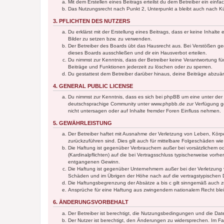
Mit dem Erstellen eines Beitrags erteilst du dem Betreiber ein ein
Das Nutzungsrecht nach Punkt 2, Unterpunkt a bleibt auch nach 
3. PFLICHTEN DES NUTZERS
Du erklärst mit der Erstellung eines Beitrags, dass er keine Inhalt
Bilder zu setzen bzw. zu verwenden.
Der Betreiber des Boards übt das Hausrecht aus. Bei Verstößen g
dieses Boards ausschließen und dir ein Hausverbot erteilen.
Du nimmst zur Kenntnis, dass der Betreiber keine Verantwortung für 
Beiträge und Funktionen jederzeit zu löschen oder zu sperren.
Du gestattest dem Betreiber darüber hinaus, deine Beiträge abzuä
4. GENERAL PUBLIC LICENSE
Du nimmst zur Kenntnis, dass es sich bei phpBB um eine unter der 
deutschsprachige Community unter www.phpbb.de zur Verfügung gest
nicht untersagen oder auf Inhalte fremder Foren Einfluss nehmen.
5. GEWÄHRLEISTUNG
Der Betreiber haftet mit Ausnahme der Verletzung von Leben, Körper
zurückzuführen sind. Dies gilt auch für mittelbare Folgeschäden 
Die Haftung ist gegenüber Verbrauchern außer bei vorsätzlichem o
(Kardinalpflichten) auf die bei Vertragsschluss typischerweise vo
entgangenen Gewinn.
Die Haftung ist gegenüber Unternehmern außer bei der Verletzung 
Schäden und im Übrigen der Höhe nach auf die vertragstypischen 
Die Haftungsbegrenzung der Absätze a bis c gilt sinngemäß auch zu
Ansprüche für eine Haftung aus zwingendem nationalem Recht blei
6. ÄNDERUNGSVORBEHALT
Der Betreiber ist berechtigt, die Nutzungsbedingungen und die Date
Der Nutzer ist berechtigt, den Änderungen zu widersprechen. Im Fa