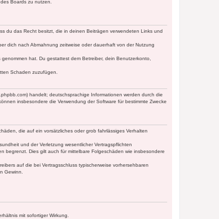
n des Boards zu nutzen.
dass du das Recht besitzt, die in deinen Beiträgen verwendeten Links und
iber dich nach Abmahnung zeitweise oder dauerhaft von der Nutzung
tnis genommen hat. Du gestattest dem Betreiber, dein Benutzerkonto,
ritten Schaden zuzufügen.
w.phpbb.com) handelt; deutschsprachige Informationen werden durch die
e können insbesondere die Verwendung der Software für bestimmte Zwecke
häden, die auf ein vorsätzliches oder grob fahrlässiges Verhalten
undheit und der Verletzung wesentlicher Vertragspflichten
n begrenzt. Dies gilt auch für mittelbare Folgeschäden wie insbesondere
eibers auf die bei Vertragsschluss typischerweise vorhersehbaren
en Gewinn.
ältnis mit sofortiger Wirkung.