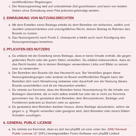
veröffentlichten Regelungen.
Der Nutzungsvertrag wird auf unbestimmte Zeit geschlossen und kann von beiden
Seiten ohne Einhaltung einer Frist jederzeit gekündigt werden.
2. EINRÄUMUNG VON NUTZUNGSRECHTEN
Mit dem Erstellen eines Beitrags erteilst du dem Betreiber ein einfaches, zeitlich und
räumlich unbeschränktes und unentgeltliches Recht, deinen Beitrag im Rahmen des
Boards zu nutzen.
Das Nutzungsrecht nach Punkt 2, Unterpunkt a bleibt auch nach Kündigung des
Nutzungsvertrages bestehen.
3. PFLICHTEN DES NUTZERS
Du erklärst mit der Erstellung eines Beitrags, dass er keine Inhalte enthält, die gegen
geltendes Recht oder die guten Sitten verstoßen. Du erklärst insbesondere, dass du
das Recht besitzt, die in deinen Beiträgen verwendeten Links und Bilder zu setzen
bzw. zu verwenden.
Der Betreiber des Boards übt das Hausrecht aus. Bei Verstößen gegen diese
Nutzungsbedingungen oder anderer im Board veröffentlichten Regeln kann der
Betreiber dich nach Abmahnung zeitweise oder dauerhaft von der Nutzung dieses
Boards ausschließen und dir ein Hausverbot erteilen.
Du nimmst zur Kenntnis, dass der Betreiber keine Verantwortung für die Inhalte von
Beiträgen übernimmt, die er nicht selbst erstellt hat oder die er nicht zur Kenntnis
genommen hat. Du gestattest dem Betreiber, dein Benutzerkonto, Beiträge und
Funktionen jederzeit zu löschen oder zu sperren.
Du gestattest dem Betreiber darüber hinaus, deine Beiträge abzuändern, sofern sie
gegen o. g. Regeln verstoßen oder geeignet sind, dem Betreiber oder einem Dritten
Schaden zuzufügen.
4. GENERAL PUBLIC LICENSE
Du nimmst zur Kenntnis, dass es sich bei phpBB um eine unter der „
GNU General
Public License v2
“ (GPL) bereitgestellten Foren-Software von phpBB Limited