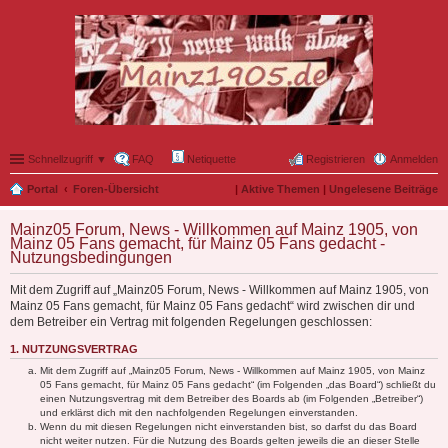
Schnellzugriff ▼
FAQ
Netiquette
Registrieren
Anmelden
Portal
Foren-Übersicht
|
Aktive Themen
|
Ungelesene Beiträge
Mainz05 Forum, News - Willkommen auf Mainz 1905, von
Mainz 05 Fans gemacht, für Mainz 05 Fans gedacht -
Nutzungsbedingungen
Mit dem Zugriff auf „Mainz05 Forum, News - Willkommen auf Mainz 1905, von
Mainz 05 Fans gemacht, für Mainz 05 Fans gedacht“ wird zwischen dir und
dem Betreiber ein Vertrag mit folgenden Regelungen geschlossen:
1. NUTZUNGSVERTRAG
Mit dem Zugriff auf „Mainz05 Forum, News - Willkommen auf Mainz 1905, von Mainz
05 Fans gemacht, für Mainz 05 Fans gedacht“ (im Folgenden „das Board“) schließt du
einen Nutzungsvertrag mit dem Betreiber des Boards ab (im Folgenden „Betreiber“)
und erklärst dich mit den nachfolgenden Regelungen einverstanden.
Wenn du mit diesen Regelungen nicht einverstanden bist, so darfst du das Board
nicht weiter nutzen. Für die Nutzung des Boards gelten jeweils die an dieser Stelle