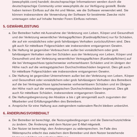
(www.phpbb.com) handelt; deutschsprachige Informationen werden durch die
deutschsprachige Community unter www.phpbb.de zur Verfügung gestellt. Beide
haben keinen Einfluss auf die Art und Weise, wie die Software verwendet wird. Sie
können insbesondere die Verwendung der Software für bestimmte Zwecke nicht
untersagen oder auf Inhalte fremder Foren Einfluss nehmen.
5. GEWÄHRLEISTUNG
Der Betreiber haftet mit Ausnahme der Verletzung von Leben, Körper und Gesundheit
und der Verletzung wesentlicher Vertragspflichten (Kardinalpflichten) nur für Schäden,
die auf ein vorsätzliches oder grob fahrlässiges Verhalten zurückzuführen sind. Dies
gilt auch für mittelbare Folgeschäden wie insbesondere entgangenen Gewinn.
Die Haftung ist gegenüber Verbrauchern außer bei vorsätzlichem oder grob
fahrlässigem Verhalten oder bei Schäden aus der Verletzung von Leben, Körper und
Gesundheit und der Verletzung wesentlicher Vertragspflichten (Kardinalpflichten) auf
die bei Vertragsschluss typischerweise vorhersehbaren Schäden und im übrigen der
Höhe nach auf die vertragstypischen Durchschnittsschäden begrenzt. Dies gilt auch
für mittelbare Folgeschäden wie insbesondere entgangenen Gewinn.
Die Haftung ist gegenüber Unternehmern außer bei der Verletzung von Leben, Körper
und Gesundheit oder vorsätzlichem oder grob fahrlässigem Verhalten des Betreibers
auf die bei Vertragsschluss typischerweise vorhersehbaren Schäden und im Übrigen
der Höhe nach auf die vertragstypischen Durchschnittsschäden begrenzt. Dies gilt
auch für mittelbare Schäden, insbesondere entgangenen Gewinn.
Die Haftungsbegrenzung der Absätze a bis c gilt sinngemäß auch zugunsten der
Mitarbeiter und Erfüllungsgehilfen des Betreibers.
Ansprüche für eine Haftung aus zwingendem nationalem Recht bleiben unberührt.
6. ÄNDERUNGSVORBEHALT
Der Betreiber ist berechtigt, die Nutzungsbedingungen und die Datenschutzrichtlinie
zu ändern. Die Änderung wird dem Nutzer per E-Mail mitgeteilt.
Der Nutzer ist berechtigt, den Änderungen zu widersprechen. Im Falle des
Widerspruchs erlischt das zwischen dem Betreiber und dem Nutzer bestehende