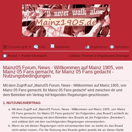
Schnellzugriff ▼
FAQ
Netiquette
Registrieren
Anmelden
Portal
Foren-Übersicht
|
Aktive Themen
|
Ungelesene Beiträge
Mainz05 Forum, News - Willkommen auf Mainz 1905, von
Mainz 05 Fans gemacht, für Mainz 05 Fans gedacht -
Nutzungsbedingungen
Mit dem Zugriff auf „Mainz05 Forum, News - Willkommen auf Mainz 1905, von
Mainz 05 Fans gemacht, für Mainz 05 Fans gedacht“ wird zwischen dir und
dem Betreiber ein Vertrag mit folgenden Regelungen geschlossen:
1. NUTZUNGSVERTRAG
Mit dem Zugriff auf „Mainz05 Forum, News - Willkommen auf Mainz 1905, von Mainz
05 Fans gemacht, für Mainz 05 Fans gedacht“ (im Folgenden „das Board“) schließt du
einen Nutzungsvertrag mit dem Betreiber des Boards ab (im Folgenden „Betreiber“)
und erklärst dich mit den nachfolgenden Regelungen einverstanden.
Wenn du mit diesen Regelungen nicht einverstanden bist, so darfst du das Board
nicht weiter nutzen. Für die Nutzung des Boards gelten jeweils die an dieser Stelle