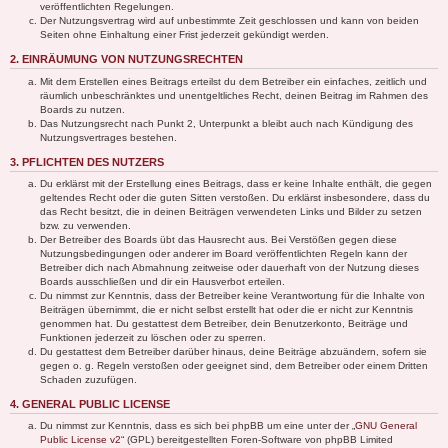
veröffentlichten Regelungen.
Der Nutzungsvertrag wird auf unbestimmte Zeit geschlossen und kann von beiden
Seiten ohne Einhaltung einer Frist jederzeit gekündigt werden.
2. EINRÄUMUNG VON NUTZUNGSRECHTEN
Mit dem Erstellen eines Beitrags erteilst du dem Betreiber ein einfaches, zeitlich und
räumlich unbeschränktes und unentgeltliches Recht, deinen Beitrag im Rahmen des
Boards zu nutzen.
Das Nutzungsrecht nach Punkt 2, Unterpunkt a bleibt auch nach Kündigung des
Nutzungsvertrages bestehen.
3. PFLICHTEN DES NUTZERS
Du erklärst mit der Erstellung eines Beitrags, dass er keine Inhalte enthält, die gegen
geltendes Recht oder die guten Sitten verstoßen. Du erklärst insbesondere, dass du
das Recht besitzt, die in deinen Beiträgen verwendeten Links und Bilder zu setzen
bzw. zu verwenden.
Der Betreiber des Boards übt das Hausrecht aus. Bei Verstößen gegen diese
Nutzungsbedingungen oder anderer im Board veröffentlichten Regeln kann der
Betreiber dich nach Abmahnung zeitweise oder dauerhaft von der Nutzung dieses
Boards ausschließen und dir ein Hausverbot erteilen.
Du nimmst zur Kenntnis, dass der Betreiber keine Verantwortung für die Inhalte von
Beiträgen übernimmt, die er nicht selbst erstellt hat oder die er nicht zur Kenntnis
genommen hat. Du gestattest dem Betreiber, dein Benutzerkonto, Beiträge und
Funktionen jederzeit zu löschen oder zu sperren.
Du gestattest dem Betreiber darüber hinaus, deine Beiträge abzuändern, sofern sie
gegen o. g. Regeln verstoßen oder geeignet sind, dem Betreiber oder einem Dritten
Schaden zuzufügen.
4. GENERAL PUBLIC LICENSE
Du nimmst zur Kenntnis, dass es sich bei phpBB um eine unter der „
GNU General
Public License v2
“ (GPL) bereitgestellten Foren-Software von phpBB Limited