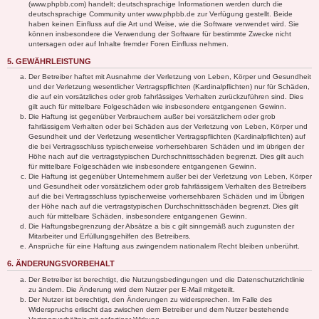
(www.phpbb.com) handelt; deutschsprachige Informationen werden durch die
deutschsprachige Community unter www.phpbb.de zur Verfügung gestellt. Beide
haben keinen Einfluss auf die Art und Weise, wie die Software verwendet wird. Sie
können insbesondere die Verwendung der Software für bestimmte Zwecke nicht
untersagen oder auf Inhalte fremder Foren Einfluss nehmen.
5. GEWÄHRLEISTUNG
Der Betreiber haftet mit Ausnahme der Verletzung von Leben, Körper und Gesundheit
und der Verletzung wesentlicher Vertragspflichten (Kardinalpflichten) nur für Schäden,
die auf ein vorsätzliches oder grob fahrlässiges Verhalten zurückzuführen sind. Dies
gilt auch für mittelbare Folgeschäden wie insbesondere entgangenen Gewinn.
Die Haftung ist gegenüber Verbrauchern außer bei vorsätzlichem oder grob
fahrlässigem Verhalten oder bei Schäden aus der Verletzung von Leben, Körper und
Gesundheit und der Verletzung wesentlicher Vertragspflichten (Kardinalpflichten) auf
die bei Vertragsschluss typischerweise vorhersehbaren Schäden und im übrigen der
Höhe nach auf die vertragstypischen Durchschnittsschäden begrenzt. Dies gilt auch
für mittelbare Folgeschäden wie insbesondere entgangenen Gewinn.
Die Haftung ist gegenüber Unternehmern außer bei der Verletzung von Leben, Körper
und Gesundheit oder vorsätzlichem oder grob fahrlässigem Verhalten des Betreibers
auf die bei Vertragsschluss typischerweise vorhersehbaren Schäden und im Übrigen
der Höhe nach auf die vertragstypischen Durchschnittsschäden begrenzt. Dies gilt
auch für mittelbare Schäden, insbesondere entgangenen Gewinn.
Die Haftungsbegrenzung der Absätze a bis c gilt sinngemäß auch zugunsten der
Mitarbeiter und Erfüllungsgehilfen des Betreibers.
Ansprüche für eine Haftung aus zwingendem nationalem Recht bleiben unberührt.
6. ÄNDERUNGSVORBEHALT
Der Betreiber ist berechtigt, die Nutzungsbedingungen und die Datenschutzrichtlinie
zu ändern. Die Änderung wird dem Nutzer per E-Mail mitgeteilt.
Der Nutzer ist berechtigt, den Änderungen zu widersprechen. Im Falle des
Widerspruchs erlischt das zwischen dem Betreiber und dem Nutzer bestehende