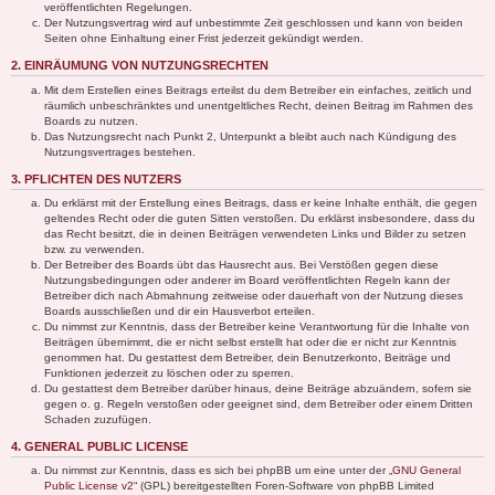
veröffentlichten Regelungen.
Der Nutzungsvertrag wird auf unbestimmte Zeit geschlossen und kann von beiden
Seiten ohne Einhaltung einer Frist jederzeit gekündigt werden.
2. EINRÄUMUNG VON NUTZUNGSRECHTEN
Mit dem Erstellen eines Beitrags erteilst du dem Betreiber ein einfaches, zeitlich und
räumlich unbeschränktes und unentgeltliches Recht, deinen Beitrag im Rahmen des
Boards zu nutzen.
Das Nutzungsrecht nach Punkt 2, Unterpunkt a bleibt auch nach Kündigung des
Nutzungsvertrages bestehen.
3. PFLICHTEN DES NUTZERS
Du erklärst mit der Erstellung eines Beitrags, dass er keine Inhalte enthält, die gegen
geltendes Recht oder die guten Sitten verstoßen. Du erklärst insbesondere, dass du
das Recht besitzt, die in deinen Beiträgen verwendeten Links und Bilder zu setzen
bzw. zu verwenden.
Der Betreiber des Boards übt das Hausrecht aus. Bei Verstößen gegen diese
Nutzungsbedingungen oder anderer im Board veröffentlichten Regeln kann der
Betreiber dich nach Abmahnung zeitweise oder dauerhaft von der Nutzung dieses
Boards ausschließen und dir ein Hausverbot erteilen.
Du nimmst zur Kenntnis, dass der Betreiber keine Verantwortung für die Inhalte von
Beiträgen übernimmt, die er nicht selbst erstellt hat oder die er nicht zur Kenntnis
genommen hat. Du gestattest dem Betreiber, dein Benutzerkonto, Beiträge und
Funktionen jederzeit zu löschen oder zu sperren.
Du gestattest dem Betreiber darüber hinaus, deine Beiträge abzuändern, sofern sie
gegen o. g. Regeln verstoßen oder geeignet sind, dem Betreiber oder einem Dritten
Schaden zuzufügen.
4. GENERAL PUBLIC LICENSE
Du nimmst zur Kenntnis, dass es sich bei phpBB um eine unter der „
GNU General
Public License v2
“ (GPL) bereitgestellten Foren-Software von phpBB Limited