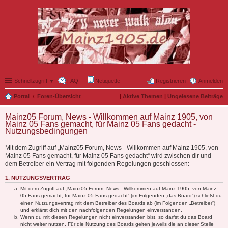
Schnellzugriff ▼
FAQ
Netiquette
Registrieren
Anmelden
Portal
Foren-Übersicht
|
Aktive Themen
|
Ungelesene Beiträge
Mainz05 Forum, News - Willkommen auf Mainz 1905, von
Mainz 05 Fans gemacht, für Mainz 05 Fans gedacht -
Nutzungsbedingungen
Mit dem Zugriff auf „Mainz05 Forum, News - Willkommen auf Mainz 1905, von
Mainz 05 Fans gemacht, für Mainz 05 Fans gedacht“ wird zwischen dir und
dem Betreiber ein Vertrag mit folgenden Regelungen geschlossen:
1. NUTZUNGSVERTRAG
Mit dem Zugriff auf „Mainz05 Forum, News - Willkommen auf Mainz 1905, von Mainz
05 Fans gemacht, für Mainz 05 Fans gedacht“ (im Folgenden „das Board“) schließt du
einen Nutzungsvertrag mit dem Betreiber des Boards ab (im Folgenden „Betreiber“)
und erklärst dich mit den nachfolgenden Regelungen einverstanden.
Wenn du mit diesen Regelungen nicht einverstanden bist, so darfst du das Board
nicht weiter nutzen. Für die Nutzung des Boards gelten jeweils die an dieser Stelle