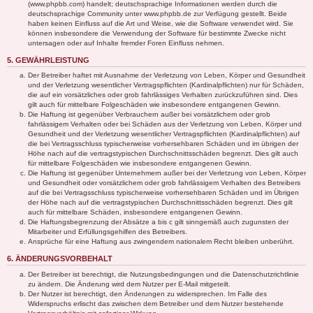
(www.phpbb.com) handelt; deutschsprachige Informationen werden durch die
deutschsprachige Community unter www.phpbb.de zur Verfügung gestellt. Beide
haben keinen Einfluss auf die Art und Weise, wie die Software verwendet wird. Sie
können insbesondere die Verwendung der Software für bestimmte Zwecke nicht
untersagen oder auf Inhalte fremder Foren Einfluss nehmen.
5. GEWÄHRLEISTUNG
Der Betreiber haftet mit Ausnahme der Verletzung von Leben, Körper und Gesundheit
und der Verletzung wesentlicher Vertragspflichten (Kardinalpflichten) nur für Schäden,
die auf ein vorsätzliches oder grob fahrlässiges Verhalten zurückzuführen sind. Dies
gilt auch für mittelbare Folgeschäden wie insbesondere entgangenen Gewinn.
Die Haftung ist gegenüber Verbrauchern außer bei vorsätzlichem oder grob
fahrlässigem Verhalten oder bei Schäden aus der Verletzung von Leben, Körper und
Gesundheit und der Verletzung wesentlicher Vertragspflichten (Kardinalpflichten) auf
die bei Vertragsschluss typischerweise vorhersehbaren Schäden und im übrigen der
Höhe nach auf die vertragstypischen Durchschnittsschäden begrenzt. Dies gilt auch
für mittelbare Folgeschäden wie insbesondere entgangenen Gewinn.
Die Haftung ist gegenüber Unternehmern außer bei der Verletzung von Leben, Körper
und Gesundheit oder vorsätzlichem oder grob fahrlässigem Verhalten des Betreibers
auf die bei Vertragsschluss typischerweise vorhersehbaren Schäden und im Übrigen
der Höhe nach auf die vertragstypischen Durchschnittsschäden begrenzt. Dies gilt
auch für mittelbare Schäden, insbesondere entgangenen Gewinn.
Die Haftungsbegrenzung der Absätze a bis c gilt sinngemäß auch zugunsten der
Mitarbeiter und Erfüllungsgehilfen des Betreibers.
Ansprüche für eine Haftung aus zwingendem nationalem Recht bleiben unberührt.
6. ÄNDERUNGSVORBEHALT
Der Betreiber ist berechtigt, die Nutzungsbedingungen und die Datenschutzrichtlinie
zu ändern. Die Änderung wird dem Nutzer per E-Mail mitgeteilt.
Der Nutzer ist berechtigt, den Änderungen zu widersprechen. Im Falle des
Widerspruchs erlischt das zwischen dem Betreiber und dem Nutzer bestehende