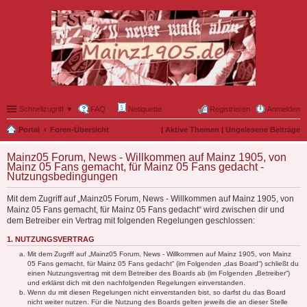
Schnellzugriff ▼
FAQ
Netiquette
Registrieren
Anmelden
Portal
Foren-Übersicht
|
Aktive Themen
|
Ungelesene Beiträge
Mainz05 Forum, News - Willkommen auf Mainz 1905, von
Mainz 05 Fans gemacht, für Mainz 05 Fans gedacht -
Nutzungsbedingungen
Mit dem Zugriff auf „Mainz05 Forum, News - Willkommen auf Mainz 1905, von
Mainz 05 Fans gemacht, für Mainz 05 Fans gedacht“ wird zwischen dir und
dem Betreiber ein Vertrag mit folgenden Regelungen geschlossen:
1. NUTZUNGSVERTRAG
Mit dem Zugriff auf „Mainz05 Forum, News - Willkommen auf Mainz 1905, von Mainz
05 Fans gemacht, für Mainz 05 Fans gedacht“ (im Folgenden „das Board“) schließt du
einen Nutzungsvertrag mit dem Betreiber des Boards ab (im Folgenden „Betreiber“)
und erklärst dich mit den nachfolgenden Regelungen einverstanden.
Wenn du mit diesen Regelungen nicht einverstanden bist, so darfst du das Board
nicht weiter nutzen. Für die Nutzung des Boards gelten jeweils die an dieser Stelle