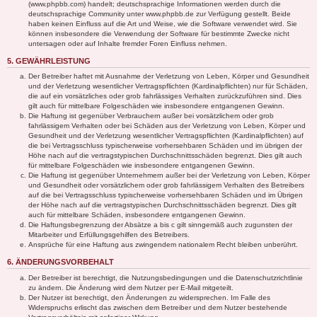
(www.phpbb.com) handelt; deutschsprachige Informationen werden durch die
deutschsprachige Community unter www.phpbb.de zur Verfügung gestellt. Beide
haben keinen Einfluss auf die Art und Weise, wie die Software verwendet wird. Sie
können insbesondere die Verwendung der Software für bestimmte Zwecke nicht
untersagen oder auf Inhalte fremder Foren Einfluss nehmen.
5. GEWÄHRLEISTUNG
Der Betreiber haftet mit Ausnahme der Verletzung von Leben, Körper und Gesundheit
und der Verletzung wesentlicher Vertragspflichten (Kardinalpflichten) nur für Schäden,
die auf ein vorsätzliches oder grob fahrlässiges Verhalten zurückzuführen sind. Dies
gilt auch für mittelbare Folgeschäden wie insbesondere entgangenen Gewinn.
Die Haftung ist gegenüber Verbrauchern außer bei vorsätzlichem oder grob
fahrlässigem Verhalten oder bei Schäden aus der Verletzung von Leben, Körper und
Gesundheit und der Verletzung wesentlicher Vertragspflichten (Kardinalpflichten) auf
die bei Vertragsschluss typischerweise vorhersehbaren Schäden und im übrigen der
Höhe nach auf die vertragstypischen Durchschnittsschäden begrenzt. Dies gilt auch
für mittelbare Folgeschäden wie insbesondere entgangenen Gewinn.
Die Haftung ist gegenüber Unternehmern außer bei der Verletzung von Leben, Körper
und Gesundheit oder vorsätzlichem oder grob fahrlässigem Verhalten des Betreibers
auf die bei Vertragsschluss typischerweise vorhersehbaren Schäden und im Übrigen
der Höhe nach auf die vertragstypischen Durchschnittsschäden begrenzt. Dies gilt
auch für mittelbare Schäden, insbesondere entgangenen Gewinn.
Die Haftungsbegrenzung der Absätze a bis c gilt sinngemäß auch zugunsten der
Mitarbeiter und Erfüllungsgehilfen des Betreibers.
Ansprüche für eine Haftung aus zwingendem nationalem Recht bleiben unberührt.
6. ÄNDERUNGSVORBEHALT
Der Betreiber ist berechtigt, die Nutzungsbedingungen und die Datenschutzrichtlinie
zu ändern. Die Änderung wird dem Nutzer per E-Mail mitgeteilt.
Der Nutzer ist berechtigt, den Änderungen zu widersprechen. Im Falle des
Widerspruchs erlischt das zwischen dem Betreiber und dem Nutzer bestehende