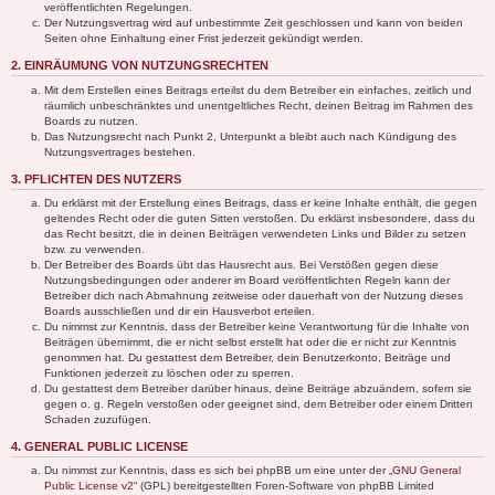
veröffentlichten Regelungen.
Der Nutzungsvertrag wird auf unbestimmte Zeit geschlossen und kann von beiden
Seiten ohne Einhaltung einer Frist jederzeit gekündigt werden.
2. EINRÄUMUNG VON NUTZUNGSRECHTEN
Mit dem Erstellen eines Beitrags erteilst du dem Betreiber ein einfaches, zeitlich und
räumlich unbeschränktes und unentgeltliches Recht, deinen Beitrag im Rahmen des
Boards zu nutzen.
Das Nutzungsrecht nach Punkt 2, Unterpunkt a bleibt auch nach Kündigung des
Nutzungsvertrages bestehen.
3. PFLICHTEN DES NUTZERS
Du erklärst mit der Erstellung eines Beitrags, dass er keine Inhalte enthält, die gegen
geltendes Recht oder die guten Sitten verstoßen. Du erklärst insbesondere, dass du
das Recht besitzt, die in deinen Beiträgen verwendeten Links und Bilder zu setzen
bzw. zu verwenden.
Der Betreiber des Boards übt das Hausrecht aus. Bei Verstößen gegen diese
Nutzungsbedingungen oder anderer im Board veröffentlichten Regeln kann der
Betreiber dich nach Abmahnung zeitweise oder dauerhaft von der Nutzung dieses
Boards ausschließen und dir ein Hausverbot erteilen.
Du nimmst zur Kenntnis, dass der Betreiber keine Verantwortung für die Inhalte von
Beiträgen übernimmt, die er nicht selbst erstellt hat oder die er nicht zur Kenntnis
genommen hat. Du gestattest dem Betreiber, dein Benutzerkonto, Beiträge und
Funktionen jederzeit zu löschen oder zu sperren.
Du gestattest dem Betreiber darüber hinaus, deine Beiträge abzuändern, sofern sie
gegen o. g. Regeln verstoßen oder geeignet sind, dem Betreiber oder einem Dritten
Schaden zuzufügen.
4. GENERAL PUBLIC LICENSE
Du nimmst zur Kenntnis, dass es sich bei phpBB um eine unter der „
GNU General
Public License v2
“ (GPL) bereitgestellten Foren-Software von phpBB Limited