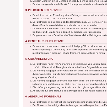
Mit dem Erstellen eines Beitrags erteilst du dem Betreiber ein ein
Das Nutzungsrecht nach Punkt 2, Unterpunkt a bleibt auch nach 
3. PFLICHTEN DES NUTZERS
Du erklärst mit der Erstellung eines Beitrags, dass er keine Inhalt
Bilder zu setzen bzw. zu verwenden.
Der Betreiber des Boards übt das Hausrecht aus. Bei Verstößen g
dieses Boards ausschließen und dir ein Hausverbot erteilen.
Du nimmst zur Kenntnis, dass der Betreiber keine Verantwortung für 
Beiträge und Funktionen jederzeit zu löschen oder zu sperren.
Du gestattest dem Betreiber darüber hinaus, deine Beiträge abzuä
4. GENERAL PUBLIC LICENSE
Du nimmst zur Kenntnis, dass es sich bei phpBB um eine unter der 
deutschsprachige Community unter www.phpbb.de zur Verfügung gest
nicht untersagen oder auf Inhalte fremder Foren Einfluss nehmen.
5. GEWÄHRLEISTUNG
Der Betreiber haftet mit Ausnahme der Verletzung von Leben, Körper
zurückzuführen sind. Dies gilt auch für mittelbare Folgeschäden 
Die Haftung ist gegenüber Verbrauchern außer bei vorsätzlichem o
(Kardinalpflichten) auf die bei Vertragsschluss typischerweise vo
entgangenen Gewinn.
Die Haftung ist gegenüber Unternehmern außer bei der Verletzung 
Schäden und im Übrigen der Höhe nach auf die vertragstypischen 
Die Haftungsbegrenzung der Absätze a bis c gilt sinngemäß auch zu
Ansprüche für eine Haftung aus zwingendem nationalem Recht blei
6. ÄNDERUNGSVORBEHALT
Der Betreiber ist berechtigt, die Nutzungsbedingungen und die Date
Der Nutzer ist berechtigt, den Änderungen zu widersprechen. Im Fa