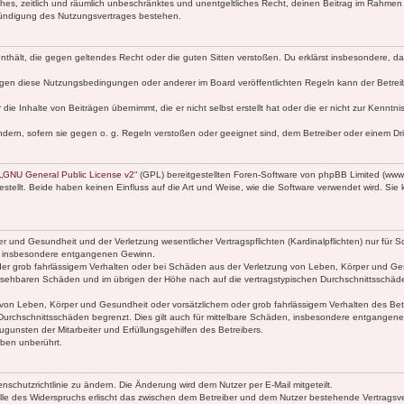
faches, zeitlich und räumlich unbeschränktes und unentgeltliches Recht, deinen Beitrag im Rahme
Kündigung des Nutzungsvertrages bestehen.
e enthält, die gegen geltendes Recht oder die guten Sitten verstoßen. Du erklärst insbesondere, 
egen diese Nutzungsbedingungen oder anderer im Board veröffentlichten Regeln kann der Betre
die Inhalte von Beiträgen übernimmt, die er nicht selbst erstellt hat oder die er nicht zur Kenn
ndern, sofern sie gegen o. g. Regeln verstoßen oder geeignet sind, dem Betreiber oder einem D
„
GNU General Public License v2
“ (GPL) bereitgestellten Foren-Software von phpBB Limited (ww
ellt. Beide haben keinen Einfluss auf die Art und Weise, wie die Software verwendet wird. Si
 und Gesundheit und der Verletzung wesentlicher Vertragspflichten (Kardinalpflichten) nur für Sc
wie insbesondere entgangenen Gewinn.
der grob fahrlässigem Verhalten oder bei Schäden aus der Verletzung von Leben, Körper und Ges
rhersehbaren Schäden und im übrigen der Höhe nach auf die vertragstypischen Durchschnittsschäde
von Leben, Körper und Gesundheit oder vorsätzlichem oder grob fahrlässigem Verhalten des Betr
Durchschnittsschäden begrenzt. Dies gilt auch für mittelbare Schäden, insbesondere entgangen
gunsten der Mitarbeiter und Erfüllungsgehilfen des Betreibers.
ben unberührt.
nschutzrichtlinie zu ändern. Die Änderung wird dem Nutzer per E-Mail mitgeteilt.
lle des Widerspruchs erlischt das zwischen dem Betreiber und dem Nutzer bestehende Vertragsverh