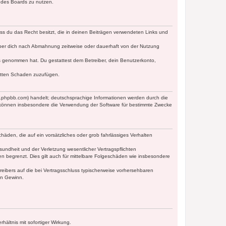
n des Boards zu nutzen.
dass du das Recht besitzt, die in deinen Beiträgen verwendeten Links und
iber dich nach Abmahnung zeitweise oder dauerhaft von der Nutzung
tnis genommen hat. Du gestattest dem Betreiber, dein Benutzerkonto,
ritten Schaden zuzufügen.
w.phpbb.com) handelt; deutschsprachige Informationen werden durch die
e können insbesondere die Verwendung der Software für bestimmte Zwecke
häden, die auf ein vorsätzliches oder grob fahrlässiges Verhalten
undheit und der Verletzung wesentlicher Vertragspflichten
n begrenzt. Dies gilt auch für mittelbare Folgeschäden wie insbesondere
eibers auf die bei Vertragsschluss typischerweise vorhersehbaren
en Gewinn.
ältnis mit sofortiger Wirkung.