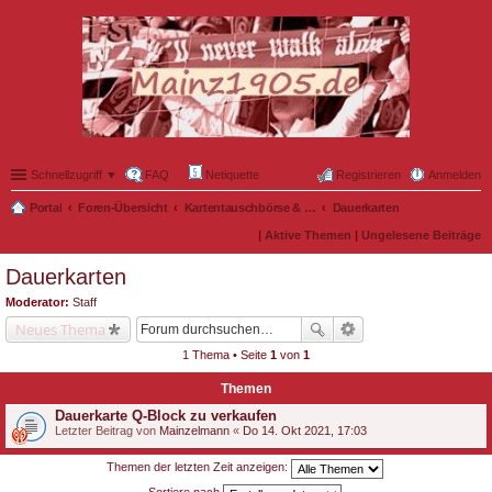
Schnellzugriff ▼
FAQ
Netiquette
Registrieren
Anmelden
Portal
Foren-Übersicht
Kartentauschbörse & Mitfahrgelegenheiten
Dauerkarten
|
Aktive Themen
|
Ungelesene Beiträge
Dauerkarten
Moderator:
Staff
Neues Thema
1 Thema • Seite
1
von
1
Themen
Dauerkarte Q-Block zu verkaufen
Letzter Beitrag von
Mainzelmann
«
Do 14. Okt 2021, 17:03
Themen der letzten Zeit anzeigen: