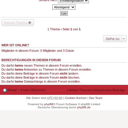
Sortiere nach
Neues Thema
1 Thema • Seite
1
von
1
Gehe zu
WER IST ONLINE?
Mitglieder in diesem Forum: 0 Mitglieder und 3 Gäste
BERECHTIGUNGEN IN DIESEM FORUM
Du darfst
keine
neuen Themen in diesem Forum erstellen.
Du darfst
keine
Antworten zu Themen in diesem Forum erstellen.
Du darfst deine Beiträge in diesem Forum
nicht
ändern.
Du darfst deine Beiträge in diesem Forum
nicht
löschen.
Du darfst
keine
Dateianhänge in diesem Forum erstellen.
Portal
Foren-Übersicht
|
Aktive Themen
|
Ungelesene Beiträge
Alle Zeiten sind
UTC+02:00
|
Cookies löschen
|
Das Team
Powered by
phpBB
® Forum Software © phpBB Limited
Deutsche Übersetzung durch
phpBB.de