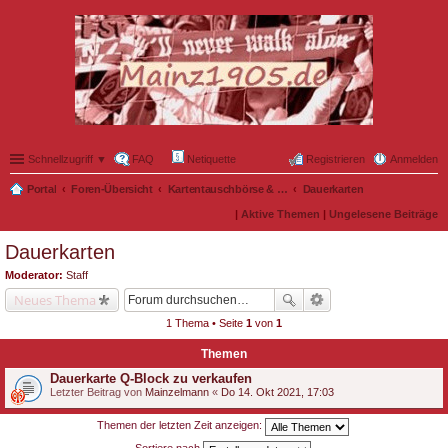
Schnellzugriff ▼
FAQ
Netiquette
Registrieren
Anmelden
Portal
Foren-Übersicht
Kartentauschbörse & Mitfahrgelegenheiten
Dauerkarten
|
Aktive Themen
|
Ungelesene Beiträge
Dauerkarten
Moderator:
Staff
Neues Thema
1 Thema • Seite
1
von
1
Themen
Dauerkarte Q-Block zu verkaufen
Letzter Beitrag von
Mainzelmann
«
Do 14. Okt 2021, 17:03
Themen der letzten Zeit anzeigen: