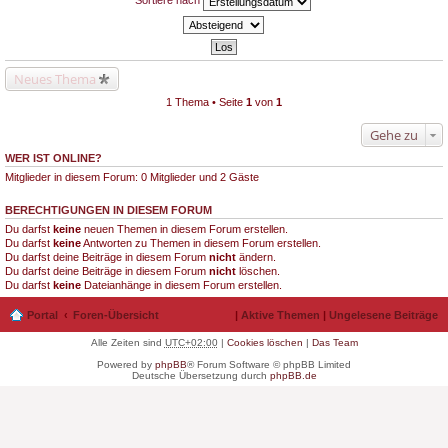
Sortiere nach
Neues Thema
1 Thema • Seite
1
von
1
Gehe zu
WER IST ONLINE?
Mitglieder in diesem Forum: 0 Mitglieder und 2 Gäste
BERECHTIGUNGEN IN DIESEM FORUM
Du darfst
keine
neuen Themen in diesem Forum erstellen.
Du darfst
keine
Antworten zu Themen in diesem Forum erstellen.
Du darfst deine Beiträge in diesem Forum
nicht
ändern.
Du darfst deine Beiträge in diesem Forum
nicht
löschen.
Du darfst
keine
Dateianhänge in diesem Forum erstellen.
Portal
Foren-Übersicht
|
Aktive Themen
|
Ungelesene Beiträge
Alle Zeiten sind
UTC+02:00
|
Cookies löschen
|
Das Team
Powered by
phpBB
® Forum Software © phpBB Limited
Deutsche Übersetzung durch
phpBB.de