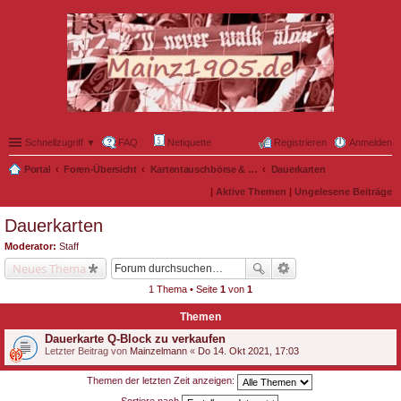
Schnellzugriff ▼
FAQ
Netiquette
Registrieren
Anmelden
Portal
Foren-Übersicht
Kartentauschbörse & Mitfahrgelegenheiten
Dauerkarten
|
Aktive Themen
|
Ungelesene Beiträge
Dauerkarten
Moderator:
Staff
Neues Thema
1 Thema • Seite
1
von
1
Themen
Dauerkarte Q-Block zu verkaufen
Letzter Beitrag von
Mainzelmann
«
Do 14. Okt 2021, 17:03
Themen der letzten Zeit anzeigen: