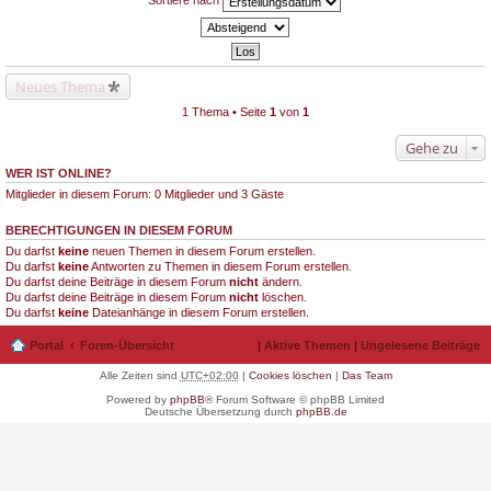
Sortiere nach
Neues Thema
1 Thema • Seite
1
von
1
Gehe zu
WER IST ONLINE?
Mitglieder in diesem Forum: 0 Mitglieder und 3 Gäste
BERECHTIGUNGEN IN DIESEM FORUM
Du darfst
keine
neuen Themen in diesem Forum erstellen.
Du darfst
keine
Antworten zu Themen in diesem Forum erstellen.
Du darfst deine Beiträge in diesem Forum
nicht
ändern.
Du darfst deine Beiträge in diesem Forum
nicht
löschen.
Du darfst
keine
Dateianhänge in diesem Forum erstellen.
Portal
Foren-Übersicht
|
Aktive Themen
|
Ungelesene Beiträge
Alle Zeiten sind
UTC+02:00
|
Cookies löschen
|
Das Team
Powered by
phpBB
® Forum Software © phpBB Limited
Deutsche Übersetzung durch
phpBB.de