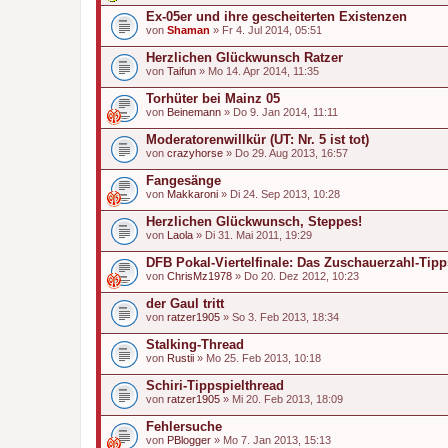
Ex-05er und ihre gescheiterten Existenzen
von
Shaman
» Fr 4. Jul 2014, 05:51
Herzlichen Glückwunsch Ratzer
von
Taifun
» Mo 14. Apr 2014, 11:35
Torhüter bei Mainz 05
von
Beinemann
» Do 9. Jan 2014, 11:11
Moderatorenwillkür (UT: Nr. 5 ist tot)
von
crazyhorse
» Do 29. Aug 2013, 16:57
Fangesänge
von
Makkaroni
» Di 24. Sep 2013, 10:28
Herzlichen Glückwunsch, Steppes!
von
Laola
» Di 31. Mai 2011, 19:29
DFB Pokal-Viertelfinale: Das Zuschauerzahl-Tipp
von
ChrisMz1978
» Do 20. Dez 2012, 10:23
der Gaul tritt
von
ratzer1905
» So 3. Feb 2013, 18:34
Stalking-Thread
von
Rustii
» Mo 25. Feb 2013, 10:18
Schiri-Tippspielthread
von
ratzer1905
» Mi 20. Feb 2013, 18:09
Fehlersuche
von
PBlogger
» Mo 7. Jan 2013, 15:13