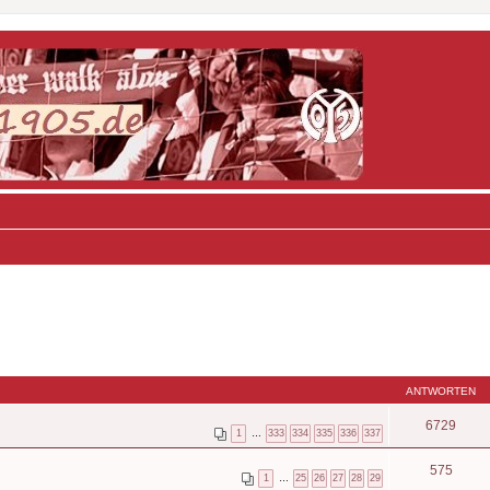
ANTWORTEN
6729
1
…
333
334
335
336
337
575
1
…
25
26
27
28
29