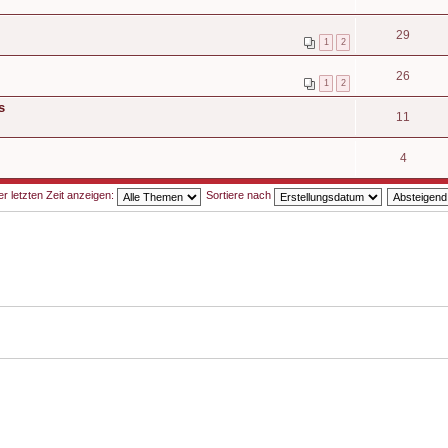
29
1
2
26
1
2
s
11
4
 letzten Zeit anzeigen:
Sortiere nach