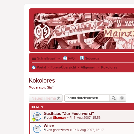
Schnellzugriff ▼
FAQ
Netiquette
Portal
Foren-Übersicht
Allgemein
Kokolores
Kokolores
Moderator:
Staff
Neues Thema
THEMEN
Gasthaus "Zur Feuerwurst"
von
Shaman
» Fr 3. Aug 2007, 15:56
D
a
Witze
t
von
goertzimsv
» Fr 3. Aug 2007, 15:17
e
D