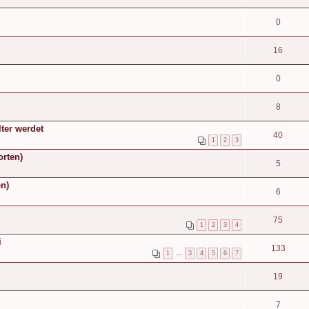
0
16
0
8
lter werdet
40
1
2
3
orten)
5
en)
6
75
1
2
3
4
i
133
1
…
3
4
5
6
7
19
7