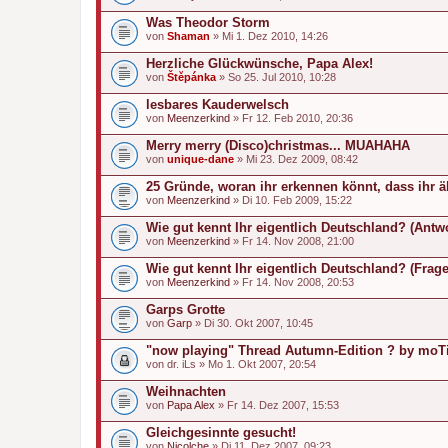
Was Theodor Storm
von
Shaman
» Mi 1. Dez 2010, 14:26
Herzliche Glückwünsche, Papa Alex!
von
Štěpánka
» So 25. Jul 2010, 10:28
lesbares Kauderwelsch
von
Meenzerkind
» Fr 12. Feb 2010, 20:36
Merry merry (Disco)christmas... MUAHAHA
von
unique-dane
» Mi 23. Dez 2009, 08:42
25 Gründe, woran ihr erkennen könnt, dass ihr ä
von
Meenzerkind
» Di 10. Feb 2009, 15:22
Wie gut kennt Ihr eigentlich Deutschland? (Antw
von
Meenzerkind
» Fr 14. Nov 2008, 21:00
Wie gut kennt Ihr eigentlich Deutschland? (Frag
von
Meenzerkind
» Fr 14. Nov 2008, 20:53
Garps Grotte
von
Garp
» Di 30. Okt 2007, 10:45
"now playing" Thread Autumn-Edition ? by moT
von
dr. iLs
» Mo 1. Okt 2007, 20:54
Weihnachten
von
Papa Alex
» Fr 14. Dez 2007, 15:53
Gleichgesinnte gesucht!
von
Nicolche
» Di 11. Dez 2007, 09:23