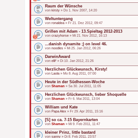
Raum der Wünsche
von
kirsty
» Do 1. Nov 2007, 14:20
Weltuntergang
von
ronaldea
» Fr 21. Dez 2012, 09:47
Grillen mit Adam - 13.Spieltag 2012-2013
von
crazyhorse
» Mi 21. Nov 2012, 16:13
...danish dynamite ;) on level 46.
von
noodles
» Mi 25. Jan 2012, 06:26
DarwinAward
von
elli²
» Di 10. Jan 2012, 21:26
Herzlichen Glückwunsch, Kirsty!
von
Laola
» Mo 8. Aug 2011, 07:00
Heute in der Südhessen-Woche
von
Shaman
» Sa 30. Jul 2011, 11:05
Herzlichen Glückwunsch, lieber Shoquelle
von
Shaman
» Fr 6. Mai 2011, 13:04
William und Kate
von
Papa Alex
» Fr 29. Apr 2011, 15:16
[S] so ca. 7-15 Bayernkarten
von
Shaman
» Mi 9. Feb 2011, 11:47
kleiner Prinz, little bastard
von
sanny
» Di 8. Feb 2011, 23:57