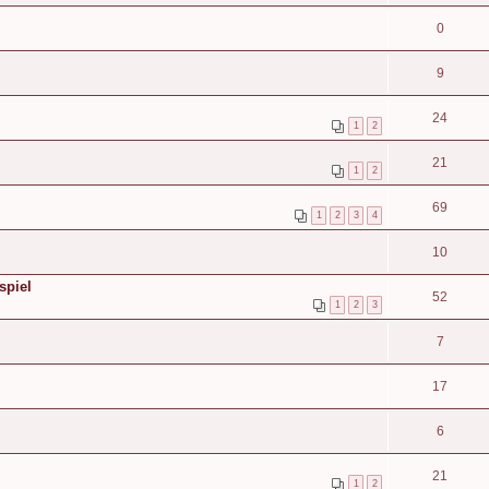
0
9
24
1
2
21
1
2
69
1
2
3
4
10
spiel
52
1
2
3
7
17
6
21
1
2