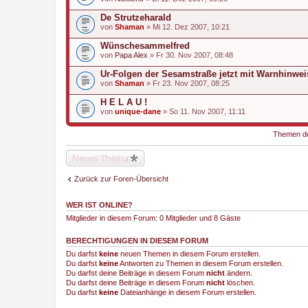
De Strutzeharald
von
Shaman
» Mi 12. Dez 2007, 10:21
Wünschesammelfred
von
Papa Alex
» Fr 30. Nov 2007, 08:48
Ur-Folgen der Sesamstraße jetzt mit Warnhinwei
von
Shaman
» Fr 23. Nov 2007, 08:25
H E L A U !
von
unique-dane
» So 11. Nov 2007, 11:11
Themen der
Neues Thema
Zurück zur Foren-Übersicht
WER IST ONLINE?
Mitglieder in diesem Forum: 0 Mitglieder und 8 Gäste
BERECHTIGUNGEN IN DIESEM FORUM
Du darfst
keine
neuen Themen in diesem Forum erstellen.
Du darfst
keine
Antworten zu Themen in diesem Forum erstellen.
Du darfst deine Beiträge in diesem Forum
nicht
ändern.
Du darfst deine Beiträge in diesem Forum
nicht
löschen.
Du darfst
keine
Dateianhänge in diesem Forum erstellen.