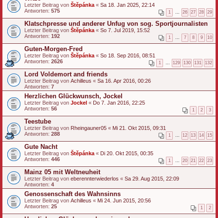
Letzter Beitrag von
Štěpánka
«
Sa 18. Jan 2025, 22:14
Antworten:
575
1
…
26
27
28
29
Klatschpresse und anderer Unfug von sog. Sportjournalisten
Letzter Beitrag von
Štěpánka
«
So 7. Jul 2019, 15:52
Antworten:
192
1
…
7
8
9
10
Guten-Morgen-Fred
Letzter Beitrag von
Štěpánka
«
So 18. Sep 2016, 08:51
Antworten:
2626
1
…
129
130
131
132
Lord Voldemort and friends
Letzter Beitrag von
Achilleus
«
Sa 16. Apr 2016, 00:26
Antworten:
7
Herzlichen Glückwunsch, Jockel
Letzter Beitrag von
Jockel
«
Do 7. Jan 2016, 22:25
Antworten:
56
1
2
3
Teestube
Letzter Beitrag von
Rheingauner05
«
Mi 21. Okt 2015, 09:31
Antworten:
288
1
…
12
13
14
15
Gute Nacht
Letzter Beitrag von
Štěpánka
«
Di 20. Okt 2015, 00:35
Antworten:
446
1
…
20
21
22
23
Mainz 05 mit Weltneuheit
Letzter Beitrag von
eberennterwiederlos
«
Sa 29. Aug 2015, 22:09
Antworten:
4
Genossenschaft des Wahnsinns
Letzter Beitrag von
Achilleus
«
Mi 24. Jun 2015, 20:56
Antworten:
25
1
2