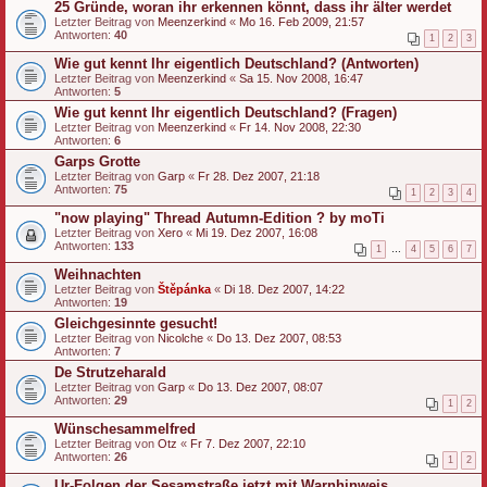
25 Gründe, woran ihr erkennen könnt, dass ihr älter werdet
Letzter Beitrag von
Meenzerkind
«
Mo 16. Feb 2009, 21:57
Antworten:
40
1
2
3
Wie gut kennt Ihr eigentlich Deutschland? (Antworten)
Letzter Beitrag von
Meenzerkind
«
Sa 15. Nov 2008, 16:47
Antworten:
5
Wie gut kennt Ihr eigentlich Deutschland? (Fragen)
Letzter Beitrag von
Meenzerkind
«
Fr 14. Nov 2008, 22:30
Antworten:
6
Garps Grotte
Letzter Beitrag von
Garp
«
Fr 28. Dez 2007, 21:18
Antworten:
75
1
2
3
4
"now playing" Thread Autumn-Edition ? by moTi
Letzter Beitrag von
Xero
«
Mi 19. Dez 2007, 16:08
Antworten:
133
1
…
4
5
6
7
Weihnachten
Letzter Beitrag von
Štěpánka
«
Di 18. Dez 2007, 14:22
Antworten:
19
Gleichgesinnte gesucht!
Letzter Beitrag von
Nicolche
«
Do 13. Dez 2007, 08:53
Antworten:
7
De Strutzeharald
Letzter Beitrag von
Garp
«
Do 13. Dez 2007, 08:07
Antworten:
29
1
2
Wünschesammelfred
Letzter Beitrag von
Otz
«
Fr 7. Dez 2007, 22:10
Antworten:
26
1
2
Ur-Folgen der Sesamstraße jetzt mit Warnhinweis