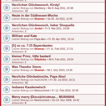
Antworten:
1
Herzlichen Glückwunsch, Kirsty!
Letzter Beitrag von
Wartberg
«
Mo 8. Aug 2011, 22:48
Antworten:
10
Heute in der Südhessen-Woche
Letzter Beitrag von
Shaman
«
Sa 30. Jul 2011, 11:05
Herzlichen Glückwunsch, lieber Shoquelle
Letzter Beitrag von
Jockel
«
Fr 6. Mai 2011, 19:08
Antworten:
2
William und Kate
Letzter Beitrag von
Papa Alex
«
Fr 29. Apr 2011, 15:16
[S] so ca. 7-15 Bayernkarten
Letzter Beitrag von
Shaman
«
Fr 11. Feb 2011, 17:21
Antworten:
9
kleiner Prinz, little bastard
Letzter Beitrag von
Štěpánka
«
Mi 9. Feb 2011, 19:54
Antworten:
1
Was Theodor Storm
Letzter Beitrag von
Shaman
«
Mi 1. Dez 2010, 14:26
Herzliche Glückwünsche, Papa Alex!
Letzter Beitrag von
frank34295
«
Fr 30. Jul 2010, 16:11
Antworten:
16
lesbares Kauderwelsch
Letzter Beitrag von
Meenzerkind
«
Fr 12. Feb 2010, 20:36
Merry merry (Disco)christmas... MUAHAHA
Letzter Beitrag von
Meenzerkind
«
Do 24. Dez 2009, 16:42
Antworten:
8