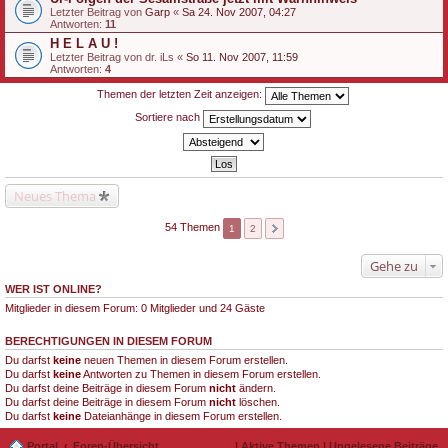
Letzter Beitrag von
Garp
«
Sa 24. Nov 2007, 04:27
Antworten:
11
H E L A U !
Letzter Beitrag von
dr. iLs
«
So 11. Nov 2007, 11:59
Antworten:
4
Themen der letzten Zeit anzeigen:
Sortiere nach
Neues Thema
54 Themen
1
2
Gehe zu
WER IST ONLINE?
Mitglieder in diesem Forum: 0 Mitglieder und 24 Gäste
BERECHTIGUNGEN IN DIESEM FORUM
Du darfst
keine
neuen Themen in diesem Forum erstellen.
Du darfst
keine
Antworten zu Themen in diesem Forum erstellen.
Du darfst deine Beiträge in diesem Forum
nicht
ändern.
Du darfst deine Beiträge in diesem Forum
nicht
löschen.
Du darfst
keine
Dateianhänge in diesem Forum erstellen.
Portal
Foren-Übersicht
|
Aktive Themen
|
Ungelesene Beiträge