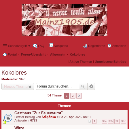
Schnellzugriff ▼
FAQ
Netiquette
Registrieren
Anmelden
Portal
Foren-Übersicht
Allgemein
Kokolores
|
Aktive Themen
|
Ungelesene Beiträge
Kokolores
Moderator:
Staff
Neues Thema
54 Themen
1
2
Themen
Gasthaus "Zur Feuerwurst"
Letzter Beitrag von
Štěpánka
«
So 26. Apr 2026, 08:51
Antworten:
6729
1
…
334
335
336
337
Witze