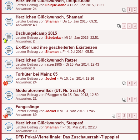
Herzlichen Glückwunsch, unique-dane
Letzter Beitrag von
unique-dane
«
Di 27. Jan 2015, 08:21
Antworten:
24
1
2
Herzlichen Glückwunsch, Shaman!
Letzter Beitrag von
Shaman
«
Do 15. Jan 2015, 09:31
Antworten:
49
1
2
3
Dschungelcamp 2015
Letzter Beitrag von
Štěpánka
«
Mi 14. Jan 2015, 22:51
Antworten:
2
Ex-05er und ihre gescheiterten Existenzen
Letzter Beitrag von
Shaman
«
Fr 4. Jul 2014, 05:51
Herzlichen Glückwunsch Ratzer
Letzter Beitrag von
ratzer1905
«
Di 15. Apr 2014, 12:43
Antworten:
9
Torhüter bei Mainz 05
Letzter Beitrag von
Jockel
«
Fr 10. Jan 2014, 19:16
Antworten:
24
1
2
Moderatorenwillkür (UT: Nr. 5 ist tot)
Letzter Beitrag von
PBlogger
«
So 15. Dez 2013, 12:50
Antworten:
21
1
2
Fangesänge
Letzter Beitrag von
Jockel
«
Mi 13. Nov 2013, 17:45
Antworten:
69
1
2
3
4
Herzlichen Glückwunsch, Steppes!
Letzter Beitrag von
Shaman
«
Fr 31. Mai 2013, 22:23
Antworten:
10
DFB Pokal-Viertelfinale: Das Zuschauerzahl-Tippspiel