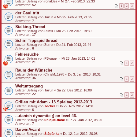
Letzter Beitrag von
ronaldea
«
Mi 27. Feb 2013, 22:33
Antworten:
52
1
2
3
der Gaul tritt
Letzter Beitrag von
Taifun
«
Mo 25. Feb 2013, 21:25
Antworten:
7
Stalking-Thread
Letzter Beitrag von
Rustii
«
Mo 25. Feb 2013, 19:30
Antworten:
17
Schiri-Tippspielthread
Letzter Beitrag von
Zorro
«
Do 21. Feb 2013, 21:44
Antworten:
6
Fehlersuche
Letzter Beitrag von
PBlogger
«
Mi 23. Jan 2013, 14:01
Antworten:
21
1
2
Raum der Wünsche
Letzter Beitrag von
ChrisMz1978
«
Do 3. Jan 2013, 10:31
Antworten:
36
1
2
Weltuntergang
Letzter Beitrag von
Taifun
«
Sa 22. Dez 2012, 16:08
Antworten:
22
1
2
Grillen mit Adam - 13.Spieltag 2012-2013
Letzter Beitrag von
Jockel
«
Do 22. Nov 2012, 14:31
Antworten:
5
...danish dynamite ;) on level 46.
Letzter Beitrag von
unique-dane
«
Fr 27. Jan 2012, 08:25
Antworten:
7
DarwinAward
Letzter Beitrag von
Štěpánka
«
Do 12. Jan 2012, 20:08