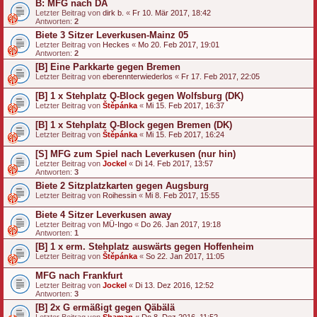
B: MFG nach DA
Letzter Beitrag von
dirk b.
«
Fr 10. Mär 2017, 18:42
Antworten:
2
Biete 3 Sitzer Leverkusen-Mainz 05
Letzter Beitrag von
Heckes
«
Mo 20. Feb 2017, 19:01
Antworten:
2
[B] Eine Parkkarte gegen Bremen
Letzter Beitrag von
eberennterwiederlos
«
Fr 17. Feb 2017, 22:05
[B] 1 x Stehplatz Q-Block gegen Wolfsburg (DK)
Letzter Beitrag von
Štěpánka
«
Mi 15. Feb 2017, 16:37
[B] 1 x Stehplatz Q-Block gegen Bremen (DK)
Letzter Beitrag von
Štěpánka
«
Mi 15. Feb 2017, 16:24
[S] MFG zum Spiel nach Leverkusen (nur hin)
Letzter Beitrag von
Jockel
«
Di 14. Feb 2017, 13:57
Antworten:
3
Biete 2 Sitzplatzkarten gegen Augsburg
Letzter Beitrag von
Roihessin
«
Mi 8. Feb 2017, 15:55
Biete 4 Sitzer Leverkusen away
Letzter Beitrag von
MÜ-Ingo
«
Do 26. Jan 2017, 19:18
Antworten:
1
[B] 1 x erm. Stehplatz auswärts gegen Hoffenheim
Letzter Beitrag von
Štěpánka
«
So 22. Jan 2017, 11:05
MFG nach Frankfurt
Letzter Beitrag von
Jockel
«
Di 13. Dez 2016, 12:52
Antworten:
3
[B] 2x G ermäßigt gegen Qäbälä
Letzter Beitrag von
Shaman
«
Do 8. Dez 2016, 11:52