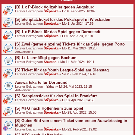
[B] 1 x P-Block Vollzahler gegen Augsburg
Letzter Beitrag von
Štěpánka
«
Do 6. Feb 2025, 10:04
[S] Stehplatzticket für das Pokalspiel in Wiesbaden
Letzter Beitrag von
Štěpánka
«
Mo 1. Jul 2024, 17:59
[B] 1 x P-Block für das Spiel gegen Darmstadt
Letzter Beitrag von
Štěpánka
«
Fr 5. Apr 2024, 10:18
[S] Zwei (gerne einzelne) Tickets für das Spiel gegen Porto
Letzter Beitrag von
Štěpánka
«
Mo 11. Mär 2024, 19:20
Antworten:
1
[B] 1x L ermäßigt gegen Bochum
Letzter Beitrag von
Shaman
«
Mo 11. Mär 2024, 10:11
[S] Ticket für das Youth League-Spiel am Dienstag
Letzter Beitrag von
Štěpánka
«
So 25. Feb 2024, 14:16
Auswärtskarte für Dortmund
Letzter Beitrag von
InYahan
«
Mi 24. Mai 2023, 19:15
Antworten:
3
[S] Stehplatzticket für das Spiel in Frankfurt
Letzter Beitrag von
Štěpánka
«
Di 18. Apr 2023, 14:58
[S] MFG nach Hoffenheim zum Spiel
Letzter Beitrag von
Štěpánka
«
Mo 29. Aug 2022, 15:05
[S] Gutes Bild von einem Ticket vom ersten Auswärtssieg in
München
Letzter Beitrag von
Štěpánka
«
Mo 22. Feb 2021, 19:02