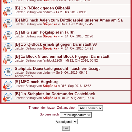
[B] 1 x R-Block gegen Qäbäblä
Letzter Beitrag von
dadum
«
Fr 2. Dez 2016, 09:11
[B] MfG nach Aalen zum Drittligaspiel unserer Amas am Sa
Letzter Beitrag von
Štěpánka
«
Do 1. Dez 2016, 17:45
[S] MFG zum Pokalspiel in Fürth
Letzter Beitrag von
Štěpánka
«
Fr 14. Okt 2016, 22:20
[B] 1 x Q-Block ermäßigt gegen Darmstadt 98
Letzter Beitrag von
Štěpánka
«
Fr 14. Okt 2016, 14:21
[B] 1x Block N und einmal Block F gegen Darmstadt
Letzter Beitrag von
fanblock1905
«
Mi 12. Okt 2016, 08:52
Stehplatz Dauerkarte gesucht - auch ermässigt
Letzter Beitrag von
dadum
«
So 9. Okt 2016, 09:49
Antworten:
5
[S] MFG nach Augsburg
Letzter Beitrag von
Štěpánka
«
Di 6. Sep 2016, 12:58
[B] 1 x Stehplatz im Dortmunder Gästeblock
Letzter Beitrag von
Štěpánka
«
Do 25. Aug 2016, 14:00
Themen der letzten Zeit anzeigen:
Sortiere nach