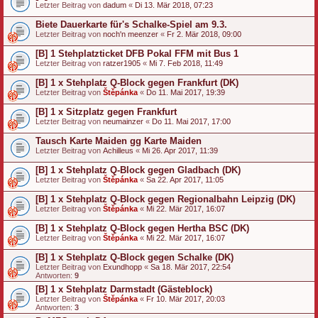
Letzter Beitrag von
dadum
«
Di 13. Mär 2018, 07:23
Biete Dauerkarte für's Schalke-Spiel am 9.3.
Letzter Beitrag von
noch'n meenzer
«
Fr 2. Mär 2018, 09:00
[B] 1 Stehplatzticket DFB Pokal FFM mit Bus 1
Letzter Beitrag von
ratzer1905
«
Mi 7. Feb 2018, 11:49
[B] 1 x Stehplatz Q-Block gegen Frankfurt (DK)
Letzter Beitrag von
Štěpánka
«
Do 11. Mai 2017, 19:39
[B] 1 x Sitzplatz gegen Frankfurt
Letzter Beitrag von
neumainzer
«
Do 11. Mai 2017, 17:00
Tausch Karte Maiden gg Karte Maiden
Letzter Beitrag von
Achilleus
«
Mi 26. Apr 2017, 11:39
[B] 1 x Stehplatz Q-Block gegen Gladbach (DK)
Letzter Beitrag von
Štěpánka
«
Sa 22. Apr 2017, 11:05
[B] 1 x Stehplatz Q-Block gegen Regionalbahn Leipzig (DK)
Letzter Beitrag von
Štěpánka
«
Mi 22. Mär 2017, 16:07
[B] 1 x Stehplatz Q-Block gegen Hertha BSC (DK)
Letzter Beitrag von
Štěpánka
«
Mi 22. Mär 2017, 16:07
[B] 1 x Stehplatz Q-Block gegen Schalke (DK)
Letzter Beitrag von
Exundhopp
«
Sa 18. Mär 2017, 22:54
Antworten:
9
[B] 1 x Stehplatz Darmstadt (Gästeblock)
Letzter Beitrag von
Štěpánka
«
Fr 10. Mär 2017, 20:03
Antworten:
3