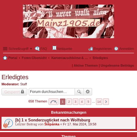
Schnellzugriff ▼
FAQ
Netiquette
Registrieren
Anmelden
Portal
Foren-Übersicht
Kartentauschbörse & Mitfahrgelegenheiten
Erledigtes
|
Aktive Themen
|
Ungelesene Beiträge
Erledigtes
Moderator:
Staff
Gesperrt
658 Themen
1
2
3
4
5
…
14
Bekanntmachungen
[b] 1 x Sonderzugticket nach Wolfsburg
Letzter Beitrag von
Štěpánka
«
Fr 17. Mai 2024, 19:58
Themen