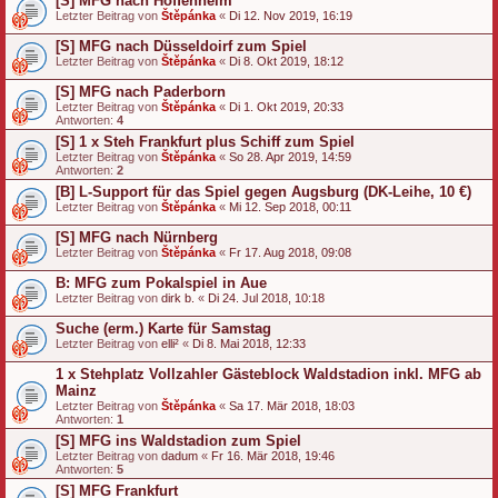
[S] MFG nach Hoffenheim
Letzter Beitrag von
Štěpánka
«
Di 12. Nov 2019, 16:19
[S] MFG nach Düsseldoirf zum Spiel
Letzter Beitrag von
Štěpánka
«
Di 8. Okt 2019, 18:12
[S] MFG nach Paderborn
Letzter Beitrag von
Štěpánka
«
Di 1. Okt 2019, 20:33
Antworten:
4
[S] 1 x Steh Frankfurt plus Schiff zum Spiel
Letzter Beitrag von
Štěpánka
«
So 28. Apr 2019, 14:59
Antworten:
2
[B] L-Support für das Spiel gegen Augsburg (DK-Leihe, 10 €)
Letzter Beitrag von
Štěpánka
«
Mi 12. Sep 2018, 00:11
[S] MFG nach Nürnberg
Letzter Beitrag von
Štěpánka
«
Fr 17. Aug 2018, 09:08
B: MFG zum Pokalspiel in Aue
Letzter Beitrag von
dirk b.
«
Di 24. Jul 2018, 10:18
Suche (erm.) Karte für Samstag
Letzter Beitrag von
elli²
«
Di 8. Mai 2018, 12:33
1 x Stehplatz Vollzahler Gästeblock Waldstadion inkl. MFG ab
Mainz
Letzter Beitrag von
Štěpánka
«
Sa 17. Mär 2018, 18:03
Antworten:
1
[S] MFG ins Waldstadion zum Spiel
Letzter Beitrag von
dadum
«
Fr 16. Mär 2018, 19:46
Antworten:
5
[S] MFG Frankfurt