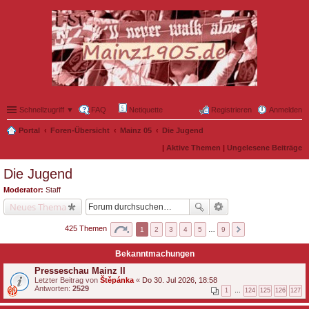
Schnellzugriff ▼
FAQ
Netiquette
Registrieren
Anmelden
Portal
Foren-Übersicht
Mainz 05
Die Jugend
|
Aktive Themen
|
Ungelesene Beiträge
Die Jugend
Moderator:
Staff
Neues Thema
425 Themen
1
2
3
4
5
…
9
Bekanntmachungen
Presseschau Mainz II
Letzter Beitrag von
Štěpánka
«
Do 30. Jul 2026, 18:58
Antworten:
2529
1
…
124
125
126
127