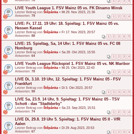
1
2
3
4
LIVE Youth League 1. FSV Mainz 05 vs. FK Dinamo Minsk
Letzter Beitrag von
Štěpánka
«
Mi 29. Nov 2023, 21:36
Antworten:
79
1
2
3
4
LIVE: Fr, 17.11. 19 Uhr: 18. Spieltag: 1. FSV Mainz 05 vs.
Hessen Kassel
Letzter Beitrag von
Štěpánka
«
Fr 17. Nov 2023, 20:57
Antworten:
88
1
2
3
4
5
LIVE: 15. Spieltag, Sa, 14 Uhr: 1. FSV Mainz 05 vs. FC 08
Homburg
Letzter Beitrag von
Štěpánka
«
Sa 28. Okt 2023, 15:55
Antworten:
64
1
2
3
4
LIVE Youth League Rückspiel 1. FSV Mainz 05 vs. NK Maribor
Letzter Beitrag von
Štěpánka
«
Mi 25. Okt 2023, 22:43
Antworten:
78
1
2
3
4
LIVE Di, 3.10. 19 Uhr, 12. Spieltag: 1. FSV Mainz 05 - FSV
Frankfurt
Letzter Beitrag von
Štěpánka
«
Di 3. Okt 2023, 20:57
Antworten:
99
1
2
3
4
5
LIVE Sa, 23.9. 14 Uhr, 9. Spieltag: 1. FSV Mainz 05 - TSV
Schott - das "Stadtderby"
Letzter Beitrag von
Štěpánka
«
Sa 23. Sep 2023, 15:51
Antworten:
74
1
2
3
4
LIVE Di, 29.8. 19 Uhr 5. Spieltag: 1. FSV Mainz 05 II - VfR
Aalen
Letzter Beitrag von
Štěpánka
«
Di 29. Aug 2023, 20:53
Antworten:
67
1
2
3
4