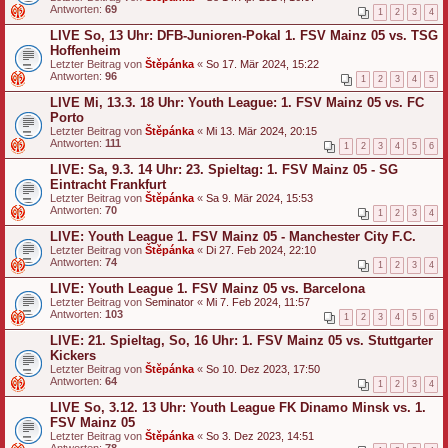
Antworten:
69
1
2
3
4
LIVE So, 13 Uhr: DFB-Junioren-Pokal 1. FSV Mainz 05 vs. TSG
Hoffenheim
Letzter Beitrag von
Štěpánka
«
So 17. Mär 2024, 15:22
Antworten:
96
1
2
3
4
5
LIVE Mi, 13.3. 18 Uhr: Youth League: 1. FSV Mainz 05 vs. FC
Porto
Letzter Beitrag von
Štěpánka
«
Mi 13. Mär 2024, 20:15
Antworten:
111
1
2
3
4
5
6
LIVE: Sa, 9.3. 14 Uhr: 23. Spieltag: 1. FSV Mainz 05 - SG
Eintracht Frankfurt
Letzter Beitrag von
Štěpánka
«
Sa 9. Mär 2024, 15:53
Antworten:
70
1
2
3
4
LIVE: Youth League 1. FSV Mainz 05 - Manchester City F.C.
Letzter Beitrag von
Štěpánka
«
Di 27. Feb 2024, 22:10
Antworten:
74
1
2
3
4
LIVE: Youth League 1. FSV Mainz 05 vs. Barcelona
Letzter Beitrag von
Seminator
«
Mi 7. Feb 2024, 11:57
Antworten:
103
1
2
3
4
5
6
LIVE: 21. Spieltag, So, 16 Uhr: 1. FSV Mainz 05 vs. Stuttgarter
Kickers
Letzter Beitrag von
Štěpánka
«
So 10. Dez 2023, 17:50
Antworten:
64
1
2
3
4
LIVE So, 3.12. 13 Uhr: Youth League FK Dinamo Minsk vs. 1.
FSV Mainz 05
Letzter Beitrag von
Štěpánka
«
So 3. Dez 2023, 14:51
Antworten:
78