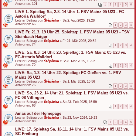
Antworten:
101
1
2
3
4
5
6
LIVE 1. Spieltag Sa, 2.8. 14 Uhr: 1. FSV Mainz 05 U23 - FC
Astoria Walldorf
Letzter Beitrag von
Štěpánka
«
Sa 2. Aug 2025, 19:28
Antworten:
66
1
2
3
4
LIVE Fr. 21.3. 19 Uhr 25. Spieltag: 1. FSV Mainz 05 U23 - TSV
Steinbach Haiger
Letzter Beitrag von
Štěpánka
«
Fr 21. Mär 2025, 20:54
Antworten:
74
1
2
3
4
LIVE: Sa, 8.3. 14 Uhr: 23. Spieltag: 1. FSV Mainz 05 U23 vs.
FC-Astoria Walldorf
Letzter Beitrag von
Štěpánka
«
Sa 8. Mär 2025, 15:52
Antworten:
70
1
2
3
4
LIVE: Sa, 1.3. 14 Uhr: 22. Spieltag: FC Gießen vs. 1. FSV
Mainz 05 U23
Letzter Beitrag von
Štěpánka
«
Sa 1. Mär 2025, 15:56
Antworten:
76
1
2
3
4
LIVE: So, 23.2. 14 Uhr: 21. Spieltag: 1. FSV Mainz 05 U23 vs.
FC 08 Villingen
Letzter Beitrag von
Štěpánka
«
So 23. Feb 2025, 15:59
Antworten:
63
1
2
3
4
Amas auf der Homepage
Letzter Beitrag von
Štěpánka
«
Sa 23. Nov 2024, 19:23
Antworten:
83
1
2
3
4
5
LIVE: 17. Spieltag Sa, 16.11. 14 Uhr: 1. FSV Mainz 05 U23 vs.
SC Freiburg