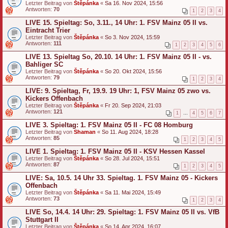
Letzter Beitrag von
Štěpánka
«
Sa 16. Nov 2024, 15:56
Antworten:
70
1
2
3
4
LIVE 15. Spieltag: So, 3.11., 14 Uhr: 1. FSV Mainz 05 II vs.
Eintracht Trier
Letzter Beitrag von
Štěpánka
«
So 3. Nov 2024, 15:59
Antworten:
111
1
2
3
4
5
6
LIVE 13. Spieltag So, 20.10. 14 Uhr: 1. FSV Mainz 05 II - vs.
Bahliger SC
Letzter Beitrag von
Štěpánka
«
So 20. Okt 2024, 15:56
Antworten:
79
1
2
3
4
LIVE: 9. Spieltag, Fr, 19.9. 19 Uhr: 1, FSV Mainz 05 zwo vs.
Kickers Offenbach
Letzter Beitrag von
Štěpánka
«
Fr 20. Sep 2024, 21:03
Antworten:
121
1
…
4
5
6
7
LIVE 3. Spieltag: 1. FSV Mainz 05 II - FC 08 Homburg
Letzter Beitrag von
Shaman
«
So 11. Aug 2024, 18:28
Antworten:
85
1
2
3
4
5
LIVE 1. Spieltag: 1. FSV Mainz 05 II - KSV Hessen Kassel
Letzter Beitrag von
Štěpánka
«
So 28. Jul 2024, 15:51
Antworten:
87
1
2
3
4
5
LIVE: Sa, 10.5. 14 Uhr 33. Spieltag. 1. FSV Mainz 05 - Kickers
Offenbach
Letzter Beitrag von
Štěpánka
«
Sa 11. Mai 2024, 15:49
Antworten:
73
1
2
3
4
LIVE So, 14.4. 14 Uhr: 29. Spieltag: 1. FSV Mainz 05 II vs. VfB
Stuttgart II
Letzter Beitrag von
Štěpánka
«
So 14. Apr 2024, 16:07