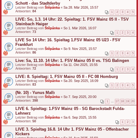
Schott - das Stadtderby
Letzter Beitrag von
Štěpánka
«
Sa 28. Mär 2026, 15:57
Antworten:
84
1
2
3
4
5
LIVE: So, 1.3. 14 Uhr: 22. Spieltag: 1. FSV Mainz 05 II - TSV
Steinbach Haiger
Letzter Beitrag von
Štěpánka
«
So 1. Mär 2026, 16:07
Antworten:
73
1
2
3
4
LIVE So 14 Uhr: 16. Spieltag 1.FSV Mainz 05 U23 - FSV
Frankfurt
Letzter Beitrag von
Štěpánka
«
So 9. Nov 2025, 15:57
Antworten:
86
1
2
3
4
5
Live: Sa, 11.10. 14 Uhr: 1. FSV Mainz 05 II vs. TSG Balingen
Letzter Beitrag von
Štěpánka
«
Sa 11. Okt 2025, 15:55
Antworten:
72
1
2
3
4
LIVE: 8. Spieltag: 1. FSV Mainz 05 II - FC 08 Homburg
Letzter Beitrag von
Štěpánka
«
Sa 20. Sep 2025, 16:09
Antworten:
83
1
2
3
4
5
(Nr. 10) - Yunus Mallı
Letzter Beitrag von
Štěpánka
«
So 7. Sep 2025, 20:00
Antworten:
398
1
…
17
18
19
20
LIVE 6. Spieltag: 1.FSV Mainz 05 - SG Barockstadt Fulda-
Lehnerz
Letzter Beitrag von
Štěpánka
«
Sa 6. Sep 2025, 15:55
Antworten:
50
1
2
3
LIVE 3. Spieltag 16.8. 14 Uhr 1. FSV Mainz 05 - Offenbacher
Kickers
Letzter Beitrag von
Štěpánka
«
Sa 16. Aug 2025, 15:59