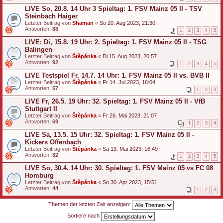
LIVE So, 20.8. 14 Uhr 3 Spieltag: 1. FSV Mainz 05 II - TSV
Steinbach Haiger
Letzter Beitrag von
Shaman
«
So 20. Aug 2023, 21:30
Antworten:
88
1
2
3
4
5
LIVE: Di, 15.8. 19 Uhr: 2. Spieltag: 1. FSV Mainz 05 II - TSG
Balingen
Letzter Beitrag von
Štěpánka
«
Di 15. Aug 2023, 20:57
Antworten:
92
1
2
3
4
5
LIVE Testspiel Fr, 14.7. 14 Uhr: 1. FSV Mainz 05 II vs. BVB II
Letzter Beitrag von
Štěpánka
«
Fr 14. Jul 2023, 16:04
Antworten:
57
1
2
3
LIVE Fr, 26.5. 19 Uhr: 32. Spieltag: 1. FSV Mainz 05 II - VfB
Stuttgart II
Letzter Beitrag von
Štěpánka
«
Fr 26. Mai 2023, 21:07
Antworten:
69
1
2
3
4
LIVE Sa, 13.5. 15 Uhr: 32. Spieltag: 1. FSV Mainz 05 II -
Kickers Offenbach
Letzter Beitrag von
Štěpánka
«
Sa 13. Mai 2023, 16:49
Antworten:
82
1
2
3
4
5
LIVE So, 30.4. 14 Uhr: 30. Spieltag: 1. FSV Mainz 05 vs FC 08
Homburg
Letzter Beitrag von
Štěpánka
«
So 30. Apr 2023, 15:51
Antworten:
44
1
2
3
Themen der letzten Zeit anzeigen:
Sortiere nach