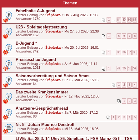
Themen
Fabelhafte A-Jugend
Letzter Beitrag von
Štěpánka
«
Do 6. Aug 2026, 11:03
Antworten:
1730
1
…
84
85
86
87
U23 - Spieltagsfestsetzung
Letzter Beitrag von
Štěpánka
«
Mo 27. Jul 2026, 22:38
Antworten:
152
1
…
5
6
7
8
B-Jugend *
Letzter Beitrag von
Štěpánka
«
Mo 20. Jul 2026, 16:01
Antworten:
742
1
…
35
36
37
38
Presseschau Jugend
Letzter Beitrag von
Štěpánka
«
Sa 6. Jun 2026, 11:14
Antworten:
1021
1
…
49
50
51
52
Saisonvorbereitung und Saison Amas
Letzter Beitrag von
Štěpánka
«
Fr 15. Mai 2026, 15:15
Antworten:
64
1
2
3
4
Das zweite Krankenzimmer
Letzter Beitrag von
Štěpánka
«
Fr 12. Nov 2021, 12:08
Antworten:
56
1
2
3
Amateure-Gesprächsthread
Letzter Beitrag von
Štěpánka
«
Sa 7. Mär 2020, 17:12
Antworten:
88
1
2
3
4
5
Nr. 8 - Julian-Maurice Derstroff
Letzter Beitrag von
Štěpánka
«
Mi 13. Mai 2026, 18:08
Antworten:
10
LIVE: Sa, 28.3. 14 Uhr: 26. Spieltag: 1. FSV Mainz 05 II - TSV