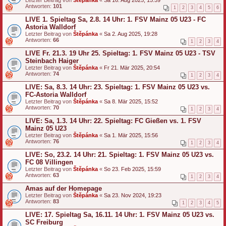
Antworten:
101
1
2
3
4
5
6
LIVE 1. Spieltag Sa, 2.8. 14 Uhr: 1. FSV Mainz 05 U23 - FC
Astoria Walldorf
Letzter Beitrag von
Štěpánka
«
Sa 2. Aug 2025, 19:28
Antworten:
66
1
2
3
4
LIVE Fr. 21.3. 19 Uhr 25. Spieltag: 1. FSV Mainz 05 U23 - TSV
Steinbach Haiger
Letzter Beitrag von
Štěpánka
«
Fr 21. Mär 2025, 20:54
Antworten:
74
1
2
3
4
LIVE: Sa, 8.3. 14 Uhr: 23. Spieltag: 1. FSV Mainz 05 U23 vs.
FC-Astoria Walldorf
Letzter Beitrag von
Štěpánka
«
Sa 8. Mär 2025, 15:52
Antworten:
70
1
2
3
4
LIVE: Sa, 1.3. 14 Uhr: 22. Spieltag: FC Gießen vs. 1. FSV
Mainz 05 U23
Letzter Beitrag von
Štěpánka
«
Sa 1. Mär 2025, 15:56
Antworten:
76
1
2
3
4
LIVE: So, 23.2. 14 Uhr: 21. Spieltag: 1. FSV Mainz 05 U23 vs.
FC 08 Villingen
Letzter Beitrag von
Štěpánka
«
So 23. Feb 2025, 15:59
Antworten:
63
1
2
3
4
Amas auf der Homepage
Letzter Beitrag von
Štěpánka
«
Sa 23. Nov 2024, 19:23
Antworten:
83
1
2
3
4
5
LIVE: 17. Spieltag Sa, 16.11. 14 Uhr: 1. FSV Mainz 05 U23 vs.
SC Freiburg