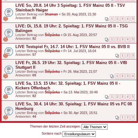
LIVE So, 20.8. 14 Uhr 3 Spieltag: 1. FSV Mainz 05 II - TSV
Steinbach Haiger
Letzter Beitrag von
Shaman
«
So 20. Aug 2023, 21:30
Antworten:
88
1
2
3
4
5
LIVE: Di, 15.8. 19 Uhr: 2. Spieltag: 1. FSV Mainz 05 II - TSG
Balingen
Letzter Beitrag von
Štěpánka
«
Di 15. Aug 2023, 20:57
Antworten:
92
1
2
3
4
5
LIVE Testspiel Fr, 14.7. 14 Uhr: 1. FSV Mainz 05 II vs. BVB II
Letzter Beitrag von
Štěpánka
«
Fr 14. Jul 2023, 16:04
Antworten:
57
1
2
3
LIVE Fr, 26.5. 19 Uhr: 32. Spieltag: 1. FSV Mainz 05 II - VfB
Stuttgart II
Letzter Beitrag von
Štěpánka
«
Fr 26. Mai 2023, 21:07
Antworten:
69
1
2
3
4
LIVE Sa, 13.5. 15 Uhr: 32. Spieltag: 1. FSV Mainz 05 II -
Kickers Offenbach
Letzter Beitrag von
Štěpánka
«
Sa 13. Mai 2023, 16:49
Antworten:
82
1
2
3
4
5
LIVE So, 30.4. 14 Uhr: 30. Spieltag: 1. FSV Mainz 05 vs FC 08
Homburg
Letzter Beitrag von
Štěpánka
«
So 30. Apr 2023, 15:51
Antworten:
44
1
2
3
Themen der letzten Zeit anzeigen:
Sortiere nach