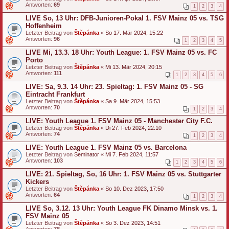
Antworten:
69
1
2
3
4
LIVE So, 13 Uhr: DFB-Junioren-Pokal 1. FSV Mainz 05 vs. TSG
Hoffenheim
Letzter Beitrag von
Štěpánka
«
So 17. Mär 2024, 15:22
Antworten:
96
1
2
3
4
5
LIVE Mi, 13.3. 18 Uhr: Youth League: 1. FSV Mainz 05 vs. FC
Porto
Letzter Beitrag von
Štěpánka
«
Mi 13. Mär 2024, 20:15
Antworten:
111
1
2
3
4
5
6
LIVE: Sa, 9.3. 14 Uhr: 23. Spieltag: 1. FSV Mainz 05 - SG
Eintracht Frankfurt
Letzter Beitrag von
Štěpánka
«
Sa 9. Mär 2024, 15:53
Antworten:
70
1
2
3
4
LIVE: Youth League 1. FSV Mainz 05 - Manchester City F.C.
Letzter Beitrag von
Štěpánka
«
Di 27. Feb 2024, 22:10
Antworten:
74
1
2
3
4
LIVE: Youth League 1. FSV Mainz 05 vs. Barcelona
Letzter Beitrag von
Seminator
«
Mi 7. Feb 2024, 11:57
Antworten:
103
1
2
3
4
5
6
LIVE: 21. Spieltag, So, 16 Uhr: 1. FSV Mainz 05 vs. Stuttgarter
Kickers
Letzter Beitrag von
Štěpánka
«
So 10. Dez 2023, 17:50
Antworten:
64
1
2
3
4
LIVE So, 3.12. 13 Uhr: Youth League FK Dinamo Minsk vs. 1.
FSV Mainz 05
Letzter Beitrag von
Štěpánka
«
So 3. Dez 2023, 14:51
Antworten:
78