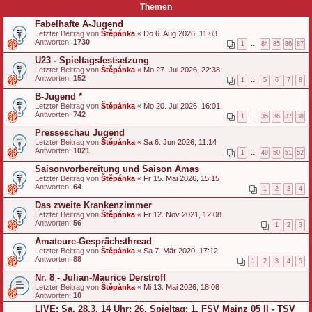
Themen
Fabelhafte A-Jugend
Letzter Beitrag von
Štěpánka
«
Do 6. Aug 2026, 11:03
Antworten:
1730
1
…
84
85
86
87
U23 - Spieltagsfestsetzung
Letzter Beitrag von
Štěpánka
«
Mo 27. Jul 2026, 22:38
Antworten:
152
1
…
5
6
7
8
B-Jugend *
Letzter Beitrag von
Štěpánka
«
Mo 20. Jul 2026, 16:01
Antworten:
742
1
…
35
36
37
38
Presseschau Jugend
Letzter Beitrag von
Štěpánka
«
Sa 6. Jun 2026, 11:14
Antworten:
1021
1
…
49
50
51
52
Saisonvorbereitung und Saison Amas
Letzter Beitrag von
Štěpánka
«
Fr 15. Mai 2026, 15:15
Antworten:
64
1
2
3
4
Das zweite Krankenzimmer
Letzter Beitrag von
Štěpánka
«
Fr 12. Nov 2021, 12:08
Antworten:
56
1
2
3
Amateure-Gesprächsthread
Letzter Beitrag von
Štěpánka
«
Sa 7. Mär 2020, 17:12
Antworten:
88
1
2
3
4
5
Nr. 8 - Julian-Maurice Derstroff
Letzter Beitrag von
Štěpánka
«
Mi 13. Mai 2026, 18:08
Antworten:
10
LIVE: Sa, 28.3. 14 Uhr: 26. Spieltag: 1. FSV Mainz 05 II - TSV