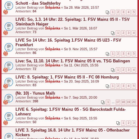
Schott - das Stadtderby
Letzter Beitrag von
Štěpánka
«
Sa 28. Mär 2026, 15:57
Antworten:
84
1
2
3
4
5
LIVE: So, 1.3. 14 Uhr: 22. Spieltag: 1. FSV Mainz 05 II - TSV
Steinbach Haiger
Letzter Beitrag von
Štěpánka
«
So 1. Mär 2026, 16:07
Antworten:
73
1
2
3
4
LIVE So 14 Uhr: 16. Spieltag 1.FSV Mainz 05 U23 - FSV
Frankfurt
Letzter Beitrag von
Štěpánka
«
So 9. Nov 2025, 15:57
Antworten:
86
1
2
3
4
5
Live: Sa, 11.10. 14 Uhr: 1. FSV Mainz 05 II vs. TSG Balingen
Letzter Beitrag von
Štěpánka
«
Sa 11. Okt 2025, 15:55
Antworten:
72
1
2
3
4
LIVE: 8. Spieltag: 1. FSV Mainz 05 II - FC 08 Homburg
Letzter Beitrag von
Štěpánka
«
Sa 20. Sep 2025, 16:09
Antworten:
83
1
2
3
4
5
(Nr. 10) - Yunus Mallı
Letzter Beitrag von
Štěpánka
«
So 7. Sep 2025, 20:00
Antworten:
398
1
…
17
18
19
20
LIVE 6. Spieltag: 1.FSV Mainz 05 - SG Barockstadt Fulda-
Lehnerz
Letzter Beitrag von
Štěpánka
«
Sa 6. Sep 2025, 15:55
Antworten:
50
1
2
3
LIVE 3. Spieltag 16.8. 14 Uhr 1. FSV Mainz 05 - Offenbacher
Kickers
Letzter Beitrag von
Štěpánka
«
Sa 16. Aug 2025, 15:59