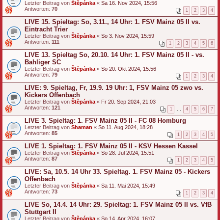
Letzter Beitrag von
Štěpánka
«
Sa 16. Nov 2024, 15:56
Antworten:
70
1
2
3
4
LIVE 15. Spieltag: So, 3.11., 14 Uhr: 1. FSV Mainz 05 II vs.
Eintracht Trier
Letzter Beitrag von
Štěpánka
«
So 3. Nov 2024, 15:59
Antworten:
111
1
2
3
4
5
6
LIVE 13. Spieltag So, 20.10. 14 Uhr: 1. FSV Mainz 05 II - vs.
Bahliger SC
Letzter Beitrag von
Štěpánka
«
So 20. Okt 2024, 15:56
Antworten:
79
1
2
3
4
LIVE: 9. Spieltag, Fr, 19.9. 19 Uhr: 1, FSV Mainz 05 zwo vs.
Kickers Offenbach
Letzter Beitrag von
Štěpánka
«
Fr 20. Sep 2024, 21:03
Antworten:
121
1
…
4
5
6
7
LIVE 3. Spieltag: 1. FSV Mainz 05 II - FC 08 Homburg
Letzter Beitrag von
Shaman
«
So 11. Aug 2024, 18:28
Antworten:
85
1
2
3
4
5
LIVE 1. Spieltag: 1. FSV Mainz 05 II - KSV Hessen Kassel
Letzter Beitrag von
Štěpánka
«
So 28. Jul 2024, 15:51
Antworten:
87
1
2
3
4
5
LIVE: Sa, 10.5. 14 Uhr 33. Spieltag. 1. FSV Mainz 05 - Kickers
Offenbach
Letzter Beitrag von
Štěpánka
«
Sa 11. Mai 2024, 15:49
Antworten:
73
1
2
3
4
LIVE So, 14.4. 14 Uhr: 29. Spieltag: 1. FSV Mainz 05 II vs. VfB
Stuttgart II
Letzter Beitrag von
Štěpánka
«
So 14. Apr 2024, 16:07