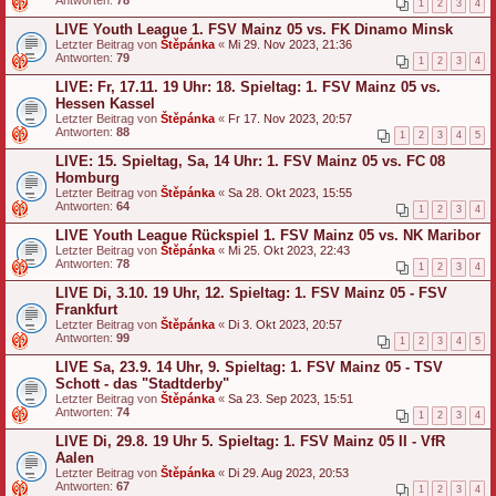
1
2
3
4
LIVE Youth League 1. FSV Mainz 05 vs. FK Dinamo Minsk
Letzter Beitrag von
Štěpánka
«
Mi 29. Nov 2023, 21:36
Antworten:
79
1
2
3
4
LIVE: Fr, 17.11. 19 Uhr: 18. Spieltag: 1. FSV Mainz 05 vs.
Hessen Kassel
Letzter Beitrag von
Štěpánka
«
Fr 17. Nov 2023, 20:57
Antworten:
88
1
2
3
4
5
LIVE: 15. Spieltag, Sa, 14 Uhr: 1. FSV Mainz 05 vs. FC 08
Homburg
Letzter Beitrag von
Štěpánka
«
Sa 28. Okt 2023, 15:55
Antworten:
64
1
2
3
4
LIVE Youth League Rückspiel 1. FSV Mainz 05 vs. NK Maribor
Letzter Beitrag von
Štěpánka
«
Mi 25. Okt 2023, 22:43
Antworten:
78
1
2
3
4
LIVE Di, 3.10. 19 Uhr, 12. Spieltag: 1. FSV Mainz 05 - FSV
Frankfurt
Letzter Beitrag von
Štěpánka
«
Di 3. Okt 2023, 20:57
Antworten:
99
1
2
3
4
5
LIVE Sa, 23.9. 14 Uhr, 9. Spieltag: 1. FSV Mainz 05 - TSV
Schott - das "Stadtderby"
Letzter Beitrag von
Štěpánka
«
Sa 23. Sep 2023, 15:51
Antworten:
74
1
2
3
4
LIVE Di, 29.8. 19 Uhr 5. Spieltag: 1. FSV Mainz 05 II - VfR
Aalen
Letzter Beitrag von
Štěpánka
«
Di 29. Aug 2023, 20:53
Antworten:
67
1
2
3
4