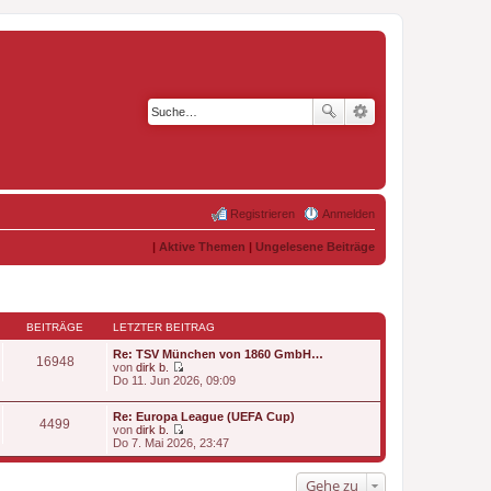
Registrieren
Anmelden
|
Aktive Themen
|
Ungelesene Beiträge
BEITRÄGE
LETZTER BEITRAG
Re: TSV München von 1860 GmbH…
16948
von
dirk b.
N
Do 11. Jun 2026, 09:09
e
u
Re: Europa League (UEFA Cup)
e
4499
von
dirk b.
s
N
Do 7. Mai 2026, 23:47
t
e
e
u
r
e
Gehe zu
B