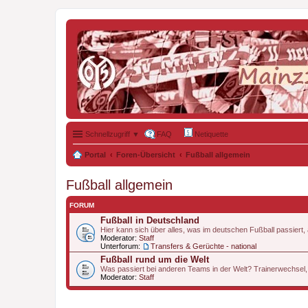
Schnellzugriff ▼
FAQ
Netiquette
Portal
Foren-Übersicht
Fußball allgemein
Fußball allgemein
FORUM
Fußball in Deutschland
Hier kann sich über alles, was im deutschen Fußball passiert
Moderator:
Staff
Unterforum:
Transfers & Gerüchte - national
Fußball rund um die Welt
Was passiert bei anderen Teams in der Welt? Trainerwechsel,
Moderator:
Staff